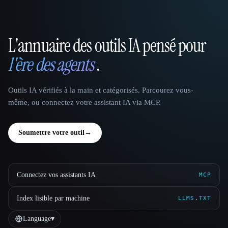
L'annuaire des outils IA pensé pour
That AI Collection
l'ère des agents
.
Outils IA vérifiés à la main et catégorisés. Parcourez vous-
même, ou connectez votre assistant IA via MCP.
Soumettre votre outil
→
Connectez vos assistants IA
MCP
Index lisible par machine
LLMS.TXT
Language
▾