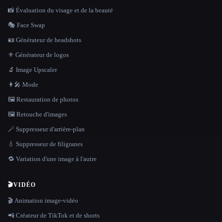
📸 Évaluation du visage et de la beauté
🎭 Face Swap
🪪 Générateur de headshots
⚜️ Générateur de logos
🔬 Image Upscaler
👩‍🎤 Mode
🖼️ Restauration de photos
🖼️ Retouche d'images
🪄 Suppresseur d'arrière-plan
💧 Suppresseur de filigranes
🔁 Variation d'une image à l'autre
🎬
VIDÉO
🎬 Animation image-vidéo
📲 Créateur de TikTok et de shorts