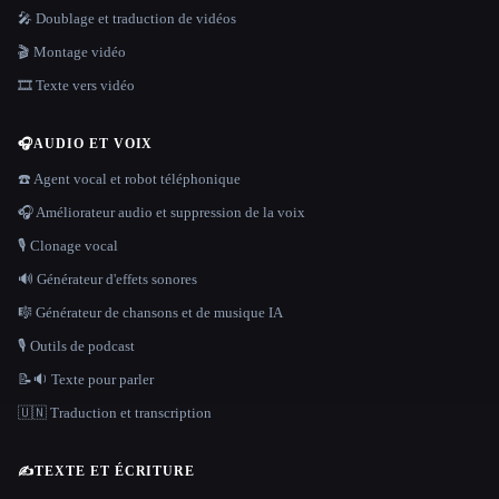
🎤 Doublage et traduction de vidéos
🎬 Montage vidéo
🎞️ Texte vers vidéo
🎧
AUDIO ET VOIX
☎️ Agent vocal et robot téléphonique
🎧 Améliorateur audio et suppression de la voix
🎙️ Clonage vocal
🔊 Générateur d'effets sonores
🎼 Générateur de chansons et de musique IA
🎙️ Outils de podcast
📝🔉 Texte pour parler
🇺🇳 Traduction et transcription
✍️
TEXTE ET ÉCRITURE