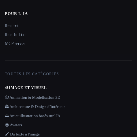
POUR L'IA
llms.txt
llms-full.txt
MCP server
TOUTES LES CATÉGORIES
🎨
IMAGE ET VISUEL
🎲 Animation & Modélisation 3D
🏯 Architecture & Design d''intérieur
🌄 Art et illustration basés sur l'IA
😎 Avatars
🖌️ Du texte à l'image