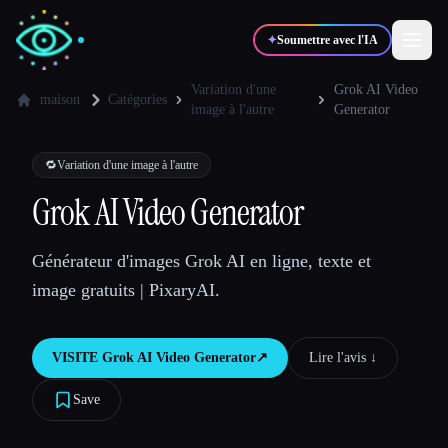
✦
Soumettre avec l'IA
Variation d'une
Grok AI Video
maison
Catégories
image à l'autre
Generator
✍️
🎨
Auteurs
Designers
🔁
Variation d'une image à l'autre
Grok AI Video Generator
💻
📈
Développeurs
Marketeurs
Générateur d'images Grok AI en ligne, texte et
🎓
🎬
Étudiants
Créateurs
image gratuits | PixaryAI.
VISITE
Grok AI Video Generator
↗︎
Lire l'avis ↓︎
Blog
Save
Comparer les outils