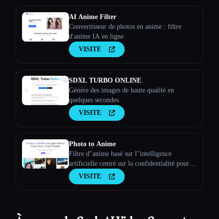
AI Anime Filter
Convertisseur de photos en anime : filtre
d'anime IA en ligne
VISITE
SDXL TURBO ONLINE
Génère des images de haute qualité en
quelques secondes.
VISITE
Photo to Anime
Filtre d''anime basé sur l''intelligence
artificielle centré sur la confidentialité pour
Memory Keepers
VISITE