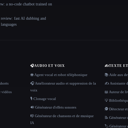
ew: a no-code chatbot trained on
 review: fast AI dubbing and
+ languages
🎧
AUDIO ET VOIX
✍️
TEXTE E
☎️ Agent vocal et robot téléphonique
📚 Aide aux dev
shorts
🎧 Améliorateur audio et suppression de la
✍️ Assistante d
voix
e vidéos
📖 Auteur de li
🎙️ Clonage vocal
💡 Bibliothèque
🔊 Générateur d'effets sonores
🕵️ Détecteur e
🎼 Générateur de chansons et de musique
📝 Générateur d
IA
🏷️ Générateur 