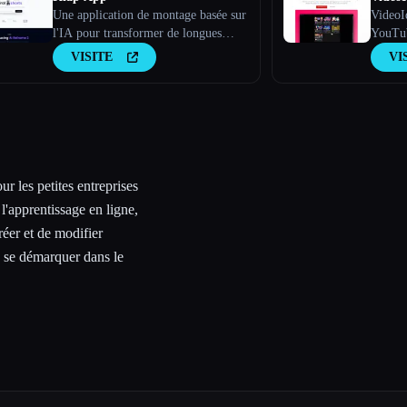
Une application de montage basée sur
VideoId
l'IA pour transformer de longues
YouTub
vidéos en clips viraux
scripts
VISITE
VI
idées d
captiv
r les petites entreprises
'apprentissage en ligne,
réer et de modifier
e se démarquer dans le