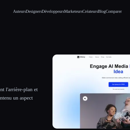
Auteurs
Designers
Développeurs
Marketeurs
Créateurs
Blog
Comparer
t l'arrière-plan et
ontenu un aspect