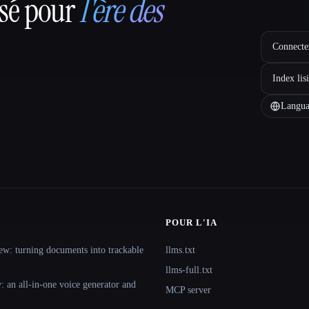
nsé pour
l'ère des
Connectez
Index lis
Langua
POUR L'IA
ew: turning documents into trackable
llms.txt
llms-full.txt
 an all-in-one voice generator and
MCP server