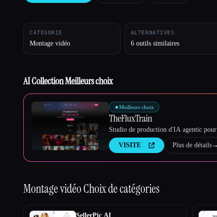
CATÉGORIE
ALTERNATIVES
Esc
Montage vidéo
6 outils similaires
AI Collection Meilleurs choix
★
Meilleurs choix
TheFluxTrain
Studio de production d'IA agentic pour 
VISITE
Plus de détails
Montage vidéo
Choix de catégories
SellerPic AI