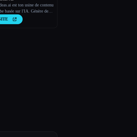
eas.ai est ton usine de contenu
e basée sur l'IA. Génère des
 dignes d'un virus, de nouvelles
SITE
e vidéos et du contenu
ant en quelques minutes.