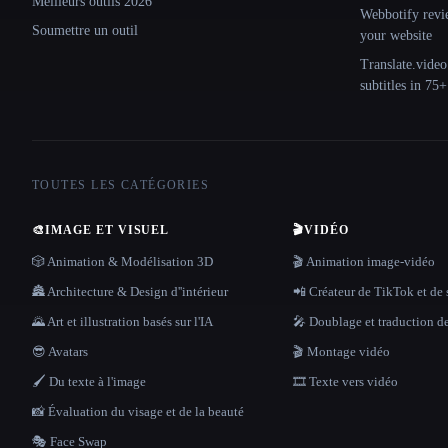
Meilleurs outils 2026
Webbotify revi
Soumettre un outil
your website
Translate.video
subtitles in 75
TOUTES LES CATÉGORIES
🎨
IMAGE ET VISUEL
🎬
VIDÉO
🎲 Animation & Modélisation 3D
🎬 Animation image-vidéo
🏯 Architecture & Design d''intérieur
📲 Créateur de TikTok et de 
🌄 Art et illustration basés sur l'IA
🎤 Doublage et traduction d
😎 Avatars
🎬 Montage vidéo
🖌️ Du texte à l'image
🎞️ Texte vers vidéo
📸 Évaluation du visage et de la beauté
🎭 Face Swap