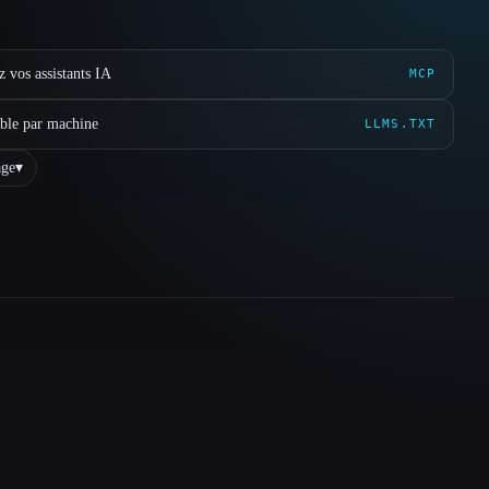
 vos assistants IA
MCP
ible par machine
LLMS.TXT
ge
▾