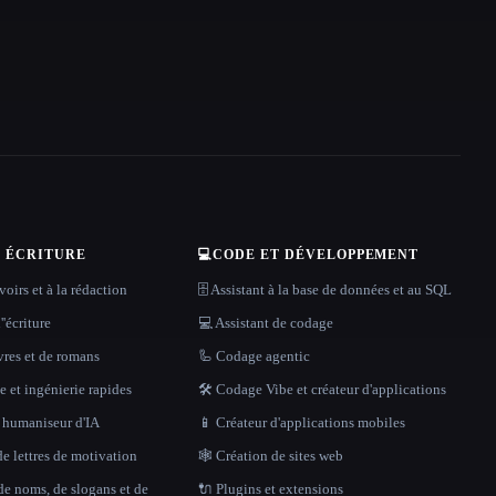
T ÉCRITURE
💻
CODE ET DÉVELOPPEMENT
oirs et à la rédaction
🗄️ Assistant à la base de données et au SQL
''écriture
💻 Assistant de codage
vres et de romans
🦾 Codage agentic
 et ingénierie rapides
🛠️ Codage Vibe et créateur d'applications
t humaniseur d'IA
📱 Créateur d'applications mobiles
e lettres de motivation
🕸 Création de sites web
de noms, de slogans et de
🔌 Plugins et extensions