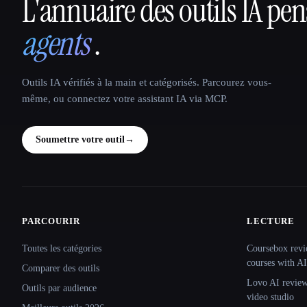
L'annuaire des outils IA pe
That AI Collection
agents
.
Outils IA vérifiés à la main et catégorisés. Parcourez vous-
même, ou connectez votre assistant IA via MCP.
Soumettre votre outil
→
PARCOURIR
LECTURE
Site navigation
Toutes les catégories
Coursebox revi
courses with AI
Comparer des outils
Lovo AI review:
Outils par audience
video studio