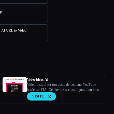
pp
w AI URL to Video
VideoIdeas AI
VideoIdeas.ai est ton usine de contenu YouTube
basée sur l'IA. Génère des scripts dignes d'un virus,
de nouvelles idées de vidéos et du contenu captivant
VISITE
en quelques minutes.