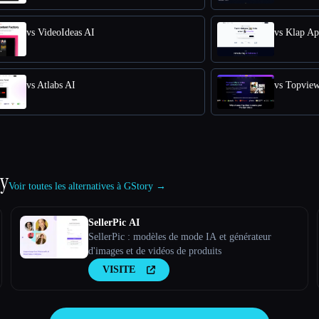
vs VideoIdeas AI
vs Klap A
vs Atlabs AI
vs Topvie
ry
Voir toutes les alternatives à GStory →
SellerPic AI
SellerPic : modèles de mode IA et générateur
d'images et de vidéos de produits
VISITE