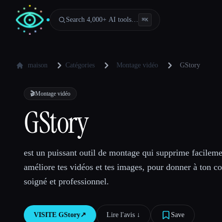
Search 4,000+ AI tools…
⌘
K
maison
Catégories
Montage vidéo
GStory
🎬
Montage vidéo
GStory
est un puissant outil de montage qui supprime facilemen
améliore tes vidéos et tes images, pour donner à ton c
soigné et professionnel.
VISITE
GStory
↗︎
Lire l'avis ↓︎
Save