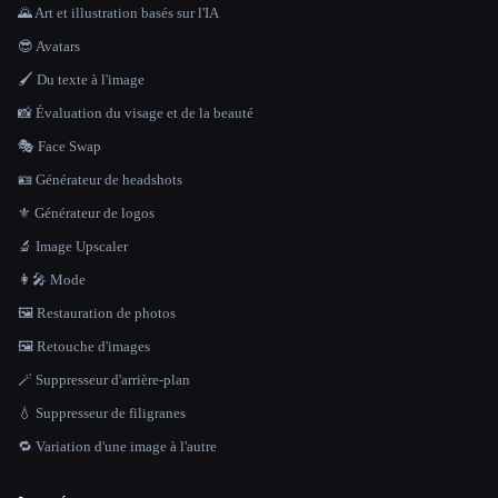
🌄 Art et illustration basés sur l'IA
😎 Avatars
🖌️ Du texte à l'image
📸 Évaluation du visage et de la beauté
🎭 Face Swap
🪪 Générateur de headshots
⚜️ Générateur de logos
🔬 Image Upscaler
👩‍🎤 Mode
🖼️ Restauration de photos
🖼️ Retouche d'images
🪄 Suppresseur d'arrière-plan
💧 Suppresseur de filigranes
🔁 Variation d'une image à l'autre