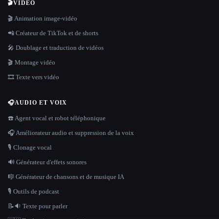
🎬
VIDÉO
🎬 Animation image-vidéo
📲 Créateur de TikTok et de shorts
🎤 Doublage et traduction de vidéos
🎬 Montage vidéo
🎞️ Texte vers vidéo
🎧
AUDIO ET VOIX
☎️ Agent vocal et robot téléphonique
🎧 Améliorateur audio et suppression de la voix
🎙️ Clonage vocal
🔊 Générateur d'effets sonores
🎼 Générateur de chansons et de musique IA
🎙️ Outils de podcast
📝🔉 Texte pour parler