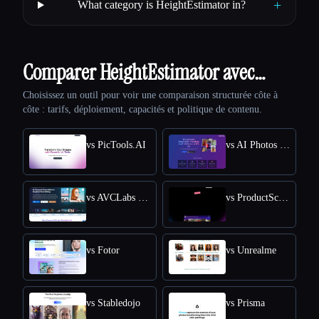
+
What category is HeightEstimator in?
Comparer HeightEstimator avec…
Choisissez un outil pour voir une comparaison structurée côte à
côte : tarifs, déploiement, capacités et politique de contenu.
vs PicTools.AI
vs AI Photos Editor
vs AVCLabs PhotoPro AI
vs ProductScope AI
vs Fotor
vs Unrealme
vs Stabledojo
vs Prisma