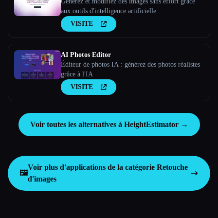
Générez et modifiez des images sans effort grâce
aux outils d'intelligence artificielle
VISITE
AI Photos Editor
Éditeur de photos IA : générez des photos réalistes
grâce à l'IA
VISITE
Voir toutes les alternatives à HeightEstimator →
Voir plus d'applications de la catégorie
Retouche
🖼️
d'images