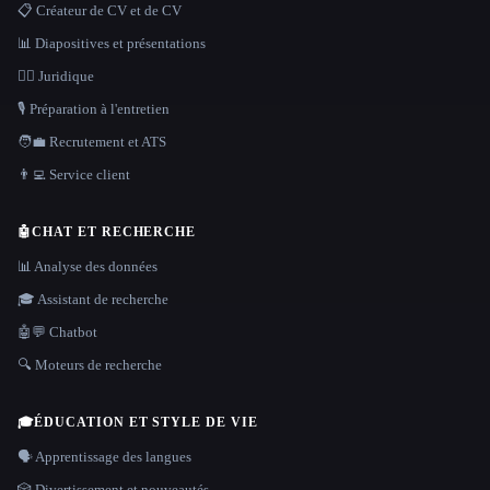
📋 Créateur de CV et de CV
📊 Diapositives et présentations
👩‍⚖️ Juridique
🎙️ Préparation à l'entretien
🧑‍💼 Recrutement et ATS
👨‍💻 Service client
🤖
CHAT ET RECHERCHE
📊 Analyse des données
🎓 Assistant de recherche
🤖💬 Chatbot
🔍 Moteurs de recherche
🎓
ÉDUCATION ET STYLE DE VIE
🗣️ Apprentissage des langues
🎲 Divertissement et nouveautés