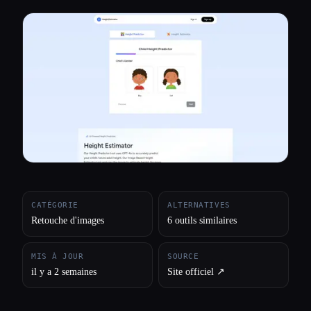
Toutes les catégories
À propos
CATÉGORIE
ALTERNATIVES
Retouche d'images
6 outils similaires
MIS À JOUR
SOURCE
il y a 2 semaines
Site officiel ↗︎
Esc