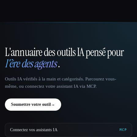
L'annuaire des outils IA pensé pour
That AI Collection
l'ère des agents
.
Outils IA vérifiés à la main et catégorisés. Parcourez vous-
même, ou connectez votre assistant IA via MCP.
Soumettre votre outil
→
Connectez vos assistants IA
MCP