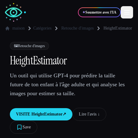
✦
Soumettre avec l'IA
maison
Catégories
Retouche d'images
HeightEstimator
✍️
🎨
Auteurs
Designers
🖼️
Retouche d'images
HeightEstimator
💻
📈
Développeurs
Marketeurs
Un outil qui utilise GPT-4 pour prédire la taille
future de ton enfant à l'âge adulte et qui analyse les
🎓
🎬
Étudiants
Créateurs
images pour estimer sa taille.
VISITE
HeightEstimator
↗︎
Lire l'avis ↓︎
Blog
Save
Comparer les outils