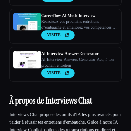
Careerflow AI Mock Interview
Réussissez vos prochains entretiens
d''embauche et améliorez vos compétences en
matière d''entretien.
VISITE
AI Interview Answers Generator
AI Interview Answers Generator-Ace, à ton
prochain entretien
VISITE
À propos de Interviews Chat
Interviews Chat propose les outils d'IA les plus avancés pour
t'aider à réussir tes entretiens d'embauche. Grâce à notre IA
Interview Copilot, obtiens des retranscriptions en direct et