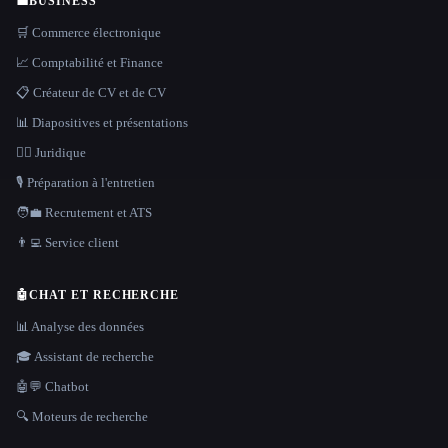
💼
BUSINESS
🛒 Commerce électronique
📈 Comptabilité et Finance
📋 Créateur de CV et de CV
📊 Diapositives et présentations
👩‍⚖️ Juridique
🎙️ Préparation à l'entretien
🧑‍💼 Recrutement et ATS
👨‍💻 Service client
🤖
CHAT ET RECHERCHE
📊 Analyse des données
🎓 Assistant de recherche
🤖💬 Chatbot
🔍 Moteurs de recherche