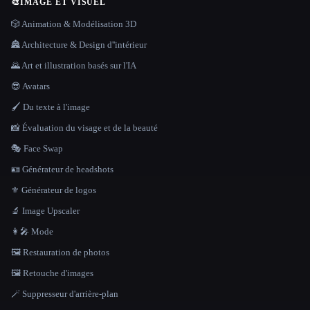
🎨
IMAGE ET VISUEL
🎲 Animation & Modélisation 3D
🏯 Architecture & Design d''intérieur
🌄 Art et illustration basés sur l'IA
😎 Avatars
🖌️ Du texte à l'image
📸 Évaluation du visage et de la beauté
🎭 Face Swap
🪪 Générateur de headshots
⚜️ Générateur de logos
🔬 Image Upscaler
👩‍🎤 Mode
🖼️ Restauration de photos
🖼️ Retouche d'images
🪄 Suppresseur d'arrière-plan