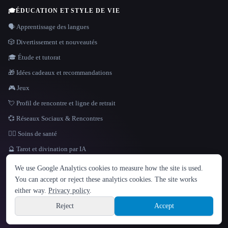
🎓
ÉDUCATION ET STYLE DE VIE
🗣️ Apprentissage des langues
🎲 Divertissement et nouveautés
🎓 Étude et tutorat
🎁 Idées cadeaux et recommandations
🎮 Jeux
💘 Profil de rencontre et ligne de retrait
💞 Réseaux Sociaux & Rencontres
👩‍⚕️ Soins de santé
🔮 Tarot et divination par IA
LANGUE
We use Google Analytics cookies to measure how the site is used.
English
español
Français
Русский
简体中文
You can accept or reject these analytics cookies. The site works
Hindi
either way.
Privacy policy
.
© 2026 That AI Collection. Tous droits réservés.
·
Conditions de service
·
Site information
politique de confidentialité
·
·
Built with Metatron ★
Reject
Accept
build de3d624c
Sign up