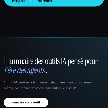
Préparation à l'entretien
L'annuaire des outils IA pensé pour
That AI Collection
l'ère des agents
.
Outils IA vérifiés à la main et catégorisés. Parcourez vous-
même, ou connectez votre assistant IA via MCP.
Soumettre votre outil
→