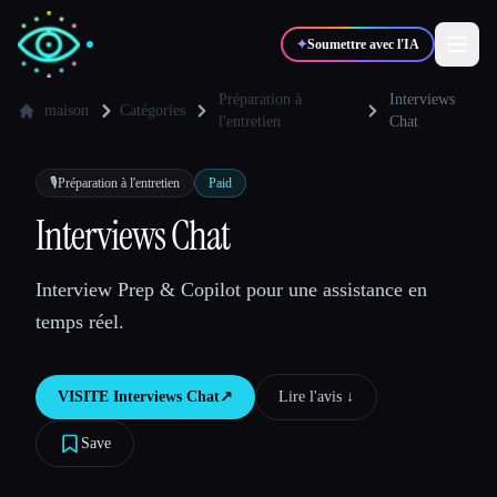
✦
Soumettre avec l'IA
Préparation à
Interviews
maison
Catégories
l'entretien
Chat
✍️
🎨
Auteurs
Designers
🎙️
Préparation à l'entretien
Paid
Interviews Chat
💻
📈
Développeurs
Marketeurs
Interview Prep & Copilot pour une assistance en
🎓
🎬
Étudiants
Créateurs
temps réel.
VISITE
Interviews Chat
↗︎
Lire l'avis ↓︎
Blog
Save
Comparer les outils