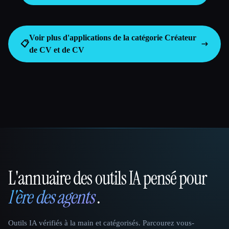
Voir plus d'applications de la catégorie
Créateur
📋
de CV et de CV
L'annuaire des outils IA pensé pour
That AI Collection
l'ère des agents
.
Outils IA vérifiés à la main et catégorisés. Parcourez vous-