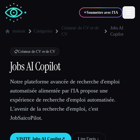
✦
Soumettre avec l'IA
Créateur de CV et de
Jobs AI
maison
Catégories
CV
Copilot
✍️
🎨
Auteurs
Designers
📋
Créateur de CV et de CV
Jobs AI Copilot
💻
📈
Développeurs
Marketeurs
Notre plateforme avancée de recherche d'emploi
🎓
🎬
Étudiants
Créateurs
automatisée alimentée par l'IA propose une
expérience de recherche d'emploi automatisée.
L'avenir de la recherche d'emploi, c'est
JobSaicoPilot.
Blog
Comparer les outils
VISITE
Jobs AI Copilot
↗︎
Lire l'avis ↓︎