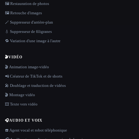
🖼️ Restauration de photos
🖼️ Retouche d'images
🪄 Suppresseur d'arrière-plan
💧 Suppresseur de filigranes
🔁 Variation d'une image à l'autre
🎬
VIDÉO
🎬 Animation image-vidéo
📲 Créateur de TikTok et de shorts
🎤 Doublage et traduction de vidéos
🎬 Montage vidéo
🎞️ Texte vers vidéo
🎧
AUDIO ET VOIX
☎️ Agent vocal et robot téléphonique