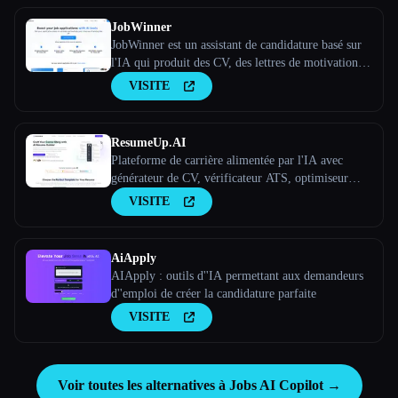
JobWinner
JobWinner est un assistant de candidature basé sur
l'IA qui produit des CV, des lettres de motivation et
des documents de préparation aux entretiens sur
VISITE
mesure.
ResumeUp.AI
Plateforme de carrière alimentée par l'IA avec
générateur de CV, vérificateur ATS, optimiseur
LinkedIn et plus encore. Réalisez des entretiens
VISITE
plus rapidement grâce à l'optimisation des CV par
IA.
AiApply
AIApply : outils d''IA permettant aux demandeurs
d''emploi de créer la candidature parfaite
VISITE
Voir toutes les alternatives à Jobs AI Copilot →