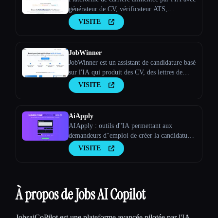
générateur de CV, vérificateur ATS,
optimiseur LinkedIn et plus encore. Réalisez
VISITE
des entretiens plus rapidement grâce à
l'optimisation des CV par IA.
JobWinner
JobWinner est un assistant de candidature basé
sur l'IA qui produit des CV, des lettres de
motivation et des documents de préparation
VISITE
aux entretiens sur mesure.
AiApply
AIApply : outils d''IA permettant aux
demandeurs d''emploi de créer la candidature
parfaite
VISITE
À propos de Jobs AI Copilot
JobsaiCoPilot est une plateforme avancée pilotée par l'IA