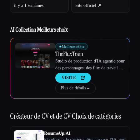
Esc
il y a 1 semaines
Site officiel ↗︎
AI Collection Meilleurs choix
★
Meilleurs choix
TheFluxTrain
Studio de production d'IA agentic pour
des personnages, des flux de travail et
des vidéos cohérents
VISITE
Plus de détails
→
Créateur de CV et de CV
Choix de catégories
ResumeUp.AI
Plateforme de carrière alimentée par l'IA avec