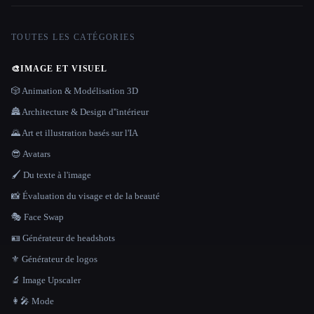
TOUTES LES CATÉGORIES
🎨
IMAGE ET VISUEL
🎲 Animation & Modélisation 3D
🏯 Architecture & Design d''intérieur
🌄 Art et illustration basés sur l'IA
😎 Avatars
🖌️ Du texte à l'image
📸 Évaluation du visage et de la beauté
🎭 Face Swap
🪪 Générateur de headshots
⚜️ Générateur de logos
🔬 Image Upscaler
👩‍🎤 Mode