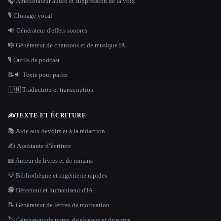
🎧 Améliorateur audio et suppression de la voix
🎙️ Clonage vocal
🔊 Générateur d'effets sonores
🎼 Générateur de chansons et de musique IA
🎙️ Outils de podcast
📝🔉 Texte pour parler
🇺🇳 Traduction et transcription
✍️
TEXTE ET ÉCRITURE
📚 Aide aux devoirs et à la rédaction
✍️ Assistante d''écriture
📖 Auteur de livres et de romans
💡 Bibliothèque et ingénierie rapides
🕵️ Détecteur et humaniseur d'IA
📝 Générateur de lettres de motivation
🏷️ Générateur de noms, de slogans et de noms