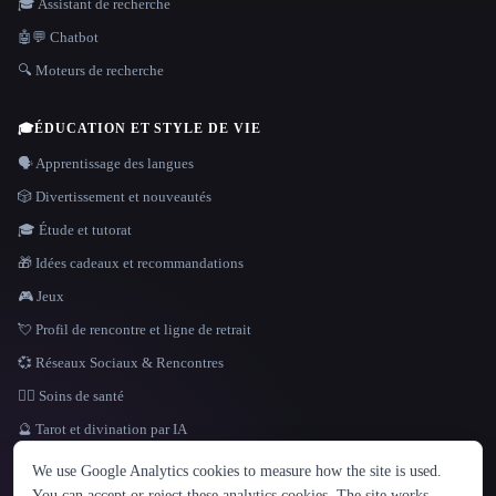
🎓 Assistant de recherche
🤖💬 Chatbot
🔍 Moteurs de recherche
🎓
ÉDUCATION ET STYLE DE VIE
🗣️ Apprentissage des langues
🎲 Divertissement et nouveautés
🎓 Étude et tutorat
🎁 Idées cadeaux et recommandations
🎮 Jeux
💘 Profil de rencontre et ligne de retrait
💞 Réseaux Sociaux & Rencontres
👩‍⚕️ Soins de santé
🔮 Tarot et divination par IA
LANGUE
We use Google Analytics cookies to measure how the site is used.
English
español
Français
Русский
简体中文
You can accept or reject these analytics cookies. The site works