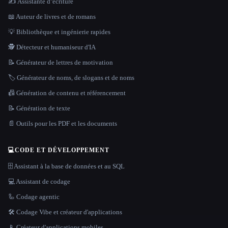
✍️ Assistante d''écriture
📖 Auteur de livres et de romans
💡 Bibliothèque et ingénierie rapides
🕵️ Détecteur et humaniseur d'IA
📝 Générateur de lettres de motivation
🏷️ Générateur de noms, de slogans et de noms
📠 Génération de contenu et référencement
📝 Génération de texte
📄 Outils pour les PDF et les documents
💻
CODE ET DÉVELOPPEMENT
🗄️ Assistant à la base de données et au SQL
💻 Assistant de codage
🦾 Codage agentic
🛠️ Codage Vibe et créateur d'applications
📱 Créateur d'applications mobiles