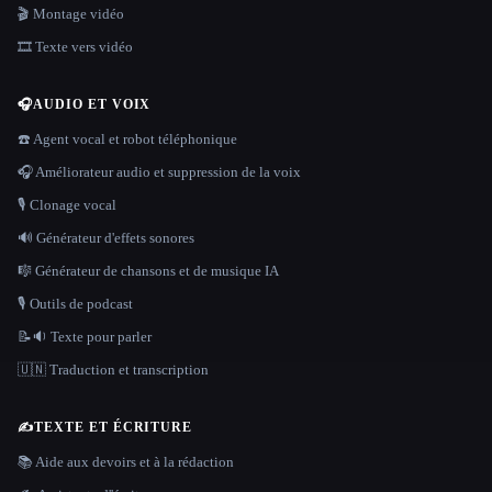
🎬 Montage vidéo
🎞️ Texte vers vidéo
🎧
AUDIO ET VOIX
☎️ Agent vocal et robot téléphonique
🎧 Améliorateur audio et suppression de la voix
🎙️ Clonage vocal
🔊 Générateur d'effets sonores
🎼 Générateur de chansons et de musique IA
🎙️ Outils de podcast
📝🔉 Texte pour parler
🇺🇳 Traduction et transcription
✍️
TEXTE ET ÉCRITURE
📚 Aide aux devoirs et à la rédaction