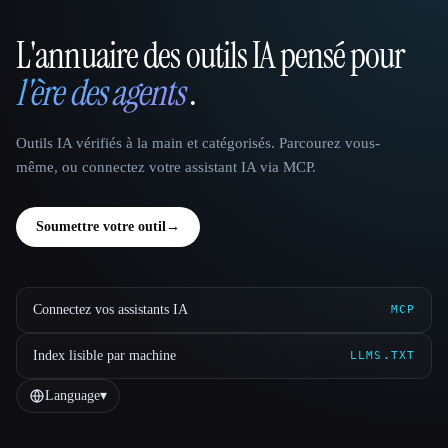
L'annuaire des outils IA pensé pour
That AI Collection
l'ère des agents
.
Outils IA vérifiés à la main et catégorisés. Parcourez vous-
même, ou connectez votre assistant IA via MCP.
Soumettre votre outil
→
Connectez vos assistants IA
MCP
Index lisible par machine
LLMS.TXT
Language
▾