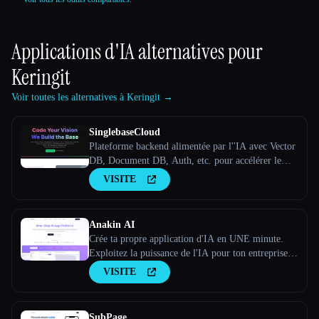
Applications d'IA alternatives pour
Keringit
Voir toutes les alternatives à Keringit →
SinglebaseCloud
Plateforme backend alimentée par l''IA avec Vector
DB, Document DB, Auth, etc. pour accélérer le
développement des applications.
VISITE
Anakin AI
Crée ta propre application d'IA en UNE minute.
Exploitez la puissance de l'IA pour ton entreprise.
Notre créateur d'applications d'IA sans code te
VISITE
permet de créer des applications d'IA uniques et
autonomes
SubPage