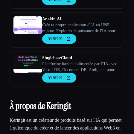
Anakin AI
Crée ta propre application d'IA en UNE
minute. Exploitez la puissance de l'IA pour
ton entreprise. Notre créateur d'applications
VISITE
d'IA sans code te permet de créer des
applications d'IA uniques et autonomes
SinglebaseCloud
Plateforme backend alimentée par l''IA avec
Vector DB, Document DB, Auth, etc. pour
accélérer le développement des applications.
VISITE
À propos de Keringit
Keringit est un créateur de produits basé sur l'IA qui permet
à quiconque de créer et de lancer des applications Web3 en