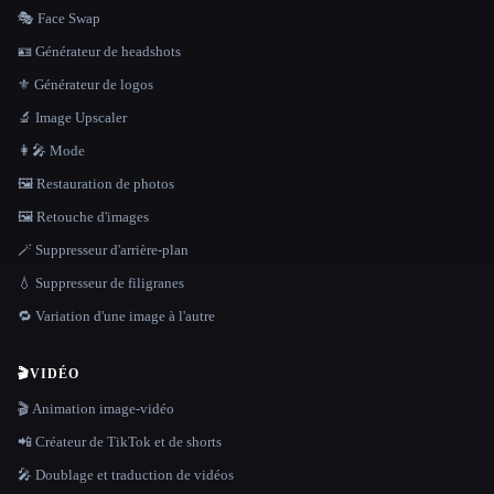
🎭 Face Swap
🪪 Générateur de headshots
⚜️ Générateur de logos
🔬 Image Upscaler
👩‍🎤 Mode
🖼️ Restauration de photos
🖼️ Retouche d'images
🪄 Suppresseur d'arrière-plan
💧 Suppresseur de filigranes
🔁 Variation d'une image à l'autre
🎬
VIDÉO
🎬 Animation image-vidéo
📲 Créateur de TikTok et de shorts
🎤 Doublage et traduction de vidéos