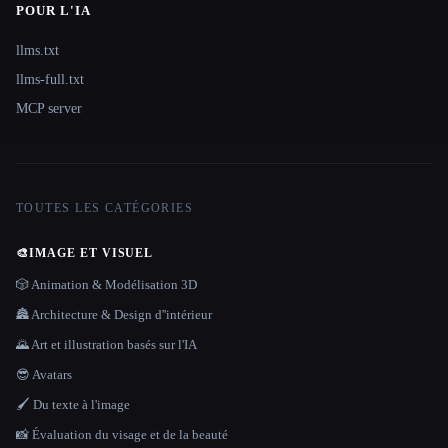
POUR L'IA
llms.txt
llms-full.txt
MCP server
TOUTES LES CATÉGORIES
🎨
IMAGE ET VISUEL
🎲 Animation & Modélisation 3D
🏯 Architecture & Design d''intérieur
🌄 Art et illustration basés sur l'IA
😎 Avatars
🖌️ Du texte à l'image
📸 Évaluation du visage et de la beauté