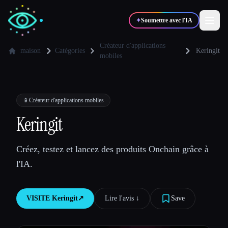
✦
Soumettre avec l'IA
Créateur d'applications
maison
Catégories
Keringit
mobiles
✍️
🎨
Auteurs
Designers
📱
Créateur d'applications mobiles
💻
📈
Développeurs
Marketeurs
Keringit
🎓
🎬
Étudiants
Créateurs
Créez, testez et lancez des produits Onchain grâce à
l'IA.
Blog
VISITE
Keringit
↗︎
Lire l'avis ↓︎
Save
Comparer les outils