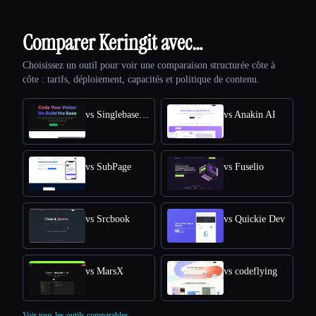
Comparer Keringit avec…
Choisissez un outil pour voir une comparaison structurée côte à
côte : tarifs, déploiement, capacités et politique de contenu.
vs SinglebaseCloud
vs Anakin AI
vs SubPage
vs Fuselio
vs Srcbook
vs Quickie Dev
vs MarsX
vs codeflying
Voir tous les outils comparables.