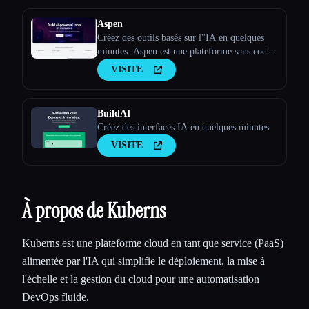
Aspen
Créez des outils basés sur l''IA en quelques
minutes. Aspen est une plateforme sans code
qui permet de créer des applications Web
VISITE
basées sur l''IA.
BuildAI
Créez des interfaces IA en quelques minutes
VISITE
À propos de Kuberns
Kuberns est une plateforme cloud en tant que service (PaaS)
alimentée par l'IA qui simplifie le déploiement, la mise à
l'échelle et la gestion du cloud pour une automatisation
DevOps fluide.