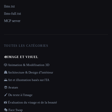
llms.txt
llms-full.txt
MCP server
TOUTES LES CATÉGORIES
🎨
IMAGE ET VISUEL
🎲 Animation & Modélisation 3D
🏯 Architecture & Design d''intérieur
🌄 Art et illustration basés sur l'IA
😎 Avatars
🖌️ Du texte à l'image
📸 Évaluation du visage et de la beauté
🎭 Face Swap