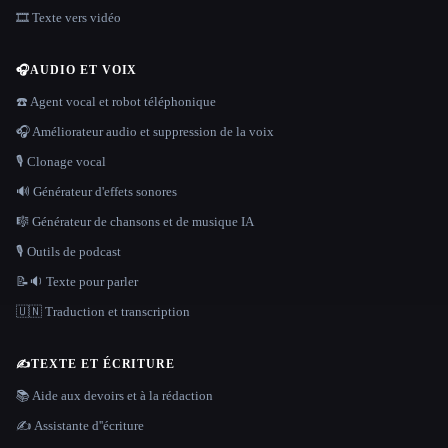
🎞️ Texte vers vidéo
🎧
AUDIO ET VOIX
☎️ Agent vocal et robot téléphonique
🎧 Améliorateur audio et suppression de la voix
🎙️ Clonage vocal
🔊 Générateur d'effets sonores
🎼 Générateur de chansons et de musique IA
🎙️ Outils de podcast
📝🔉 Texte pour parler
🇺🇳 Traduction et transcription
✍️
TEXTE ET ÉCRITURE
📚 Aide aux devoirs et à la rédaction
✍️ Assistante d''écriture