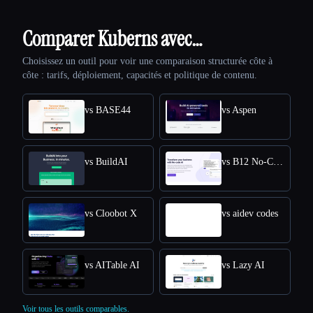
Comparer Kuberns avec…
Choisissez un outil pour voir une comparaison structurée côte à
côte : tarifs, déploiement, capacités et politique de contenu.
vs BASE44
vs Aspen
vs BuildAI
vs B12 No-Code AI
vs Cloobot X
vs aidev codes
vs AITable AI
vs Lazy AI
Voir tous les outils comparables.