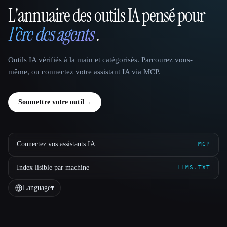
L'annuaire des outils IA pensé pour
That AI Collection
l'ère des agents
.
Outils IA vérifiés à la main et catégorisés. Parcourez vous-
même, ou connectez votre assistant IA via MCP.
Soumettre votre outil
→
Connectez vos assistants IA
MCP
Index lisible par machine
LLMS.TXT
Language
▾