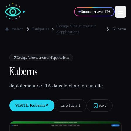
✦
Soumettre avec l'IA
Codage Vibe et créateur
maison
Catégories
Kuberns
d'applications
✍️
🎨
Auteurs
Designers
🛠️
Codage Vibe et créateur d'applications
💻
📈
Développeurs
Marketeurs
Kuberns
🎓
🎬
Étudiants
Créateurs
déploiement de l'IA dans le cloud en un clic.
VISITE
Kuberns
↗︎
Lire l'avis ↓︎
Save
Blog
Comparer les outils