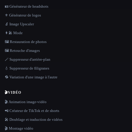
🪪 Générateur de headshots
⚜️ Générateur de logos
🔬 Image Upscaler
👩‍🎤 Mode
🖼️ Restauration de photos
🖼️ Retouche d'images
🪄 Suppresseur d'arrière-plan
💧 Suppresseur de filigranes
🔁 Variation d'une image à l'autre
🎬
VIDÉO
🎬 Animation image-vidéo
📲 Créateur de TikTok et de shorts
🎤 Doublage et traduction de vidéos
🎬 Montage vidéo