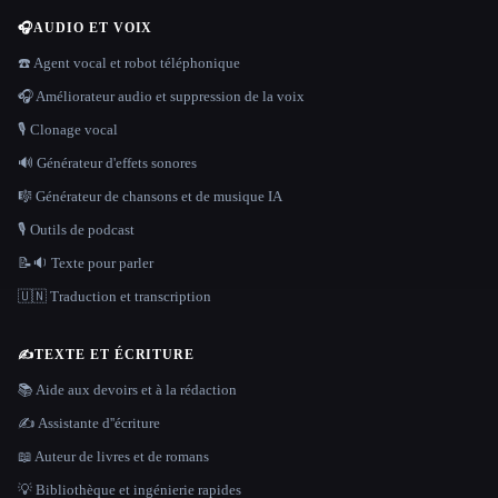
🎧
AUDIO ET VOIX
☎️ Agent vocal et robot téléphonique
🎧 Améliorateur audio et suppression de la voix
🎙️ Clonage vocal
🔊 Générateur d'effets sonores
🎼 Générateur de chansons et de musique IA
🎙️ Outils de podcast
📝🔉 Texte pour parler
🇺🇳 Traduction et transcription
✍️
TEXTE ET ÉCRITURE
📚 Aide aux devoirs et à la rédaction
✍️ Assistante d''écriture
📖 Auteur de livres et de romans
💡 Bibliothèque et ingénierie rapides