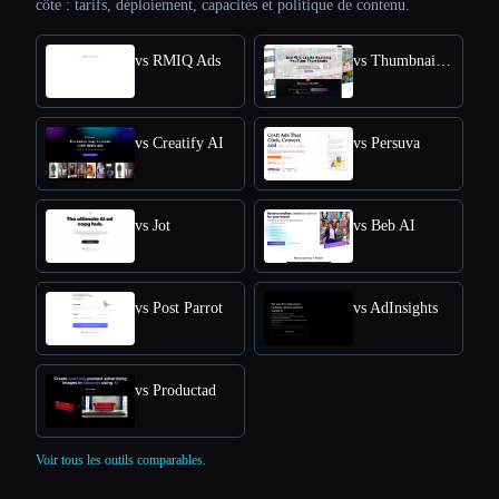
côte : tarifs, déploiement, capacités et politique de contenu.
vs RMIQ Ads
vs ThumbnailCreator.com
vs Creatify AI
vs Persuva
vs Jot
vs Beb AI
vs Post Parrot
vs AdInsights
vs Productad
Voir tous les outils comparables.