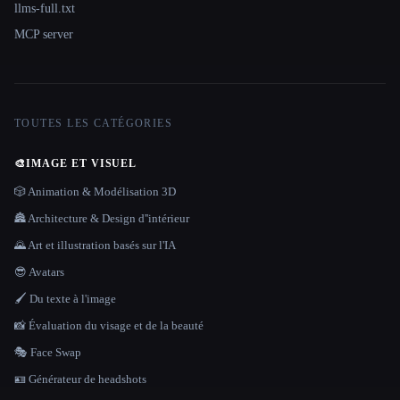
llms-full.txt
MCP server
TOUTES LES CATÉGORIES
🎨
IMAGE ET VISUEL
🎲 Animation & Modélisation 3D
🏯 Architecture & Design d''intérieur
🌄 Art et illustration basés sur l'IA
😎 Avatars
🖌️ Du texte à l'image
📸 Évaluation du visage et de la beauté
🎭 Face Swap
🪪 Générateur de headshots