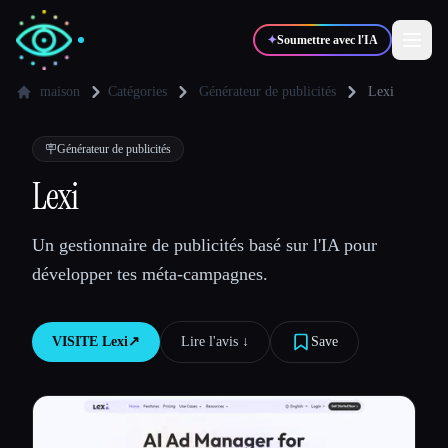
✦
Soumettre avec l'IA
maison
Catégories
Générateur de publicités
Lexi
✍️
🎨
Auteurs
Designers
🪧
Générateur de publicités
Lexi
💻
📈
Développeurs
Marketeurs
Un gestionnaire de publicités basé sur l'IA pour
développer tes méta-campagnes.
🎓
🎬
Étudiants
Créateurs
VISITE
Lexi
↗︎
Lire l'avis ↓︎
Save
Blog
Comparer les outils