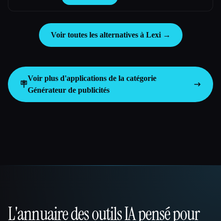
Voir toutes les alternatives à Lexi →
Voir plus d'applications de la catégorie
🪧
Générateur de publicités
L'annuaire des outils IA pensé pour
That AI Collection