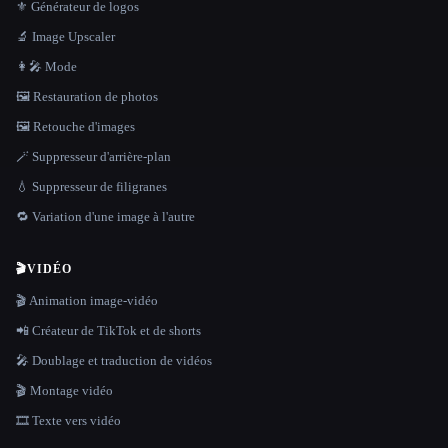
⚜️ Générateur de logos
🔬 Image Upscaler
👩‍🎤 Mode
🖼️ Restauration de photos
🖼️ Retouche d'images
🪄 Suppresseur d'arrière-plan
💧 Suppresseur de filigranes
🔁 Variation d'une image à l'autre
🎬
VIDÉO
🎬 Animation image-vidéo
📲 Créateur de TikTok et de shorts
🎤 Doublage et traduction de vidéos
🎬 Montage vidéo
🎞️ Texte vers vidéo