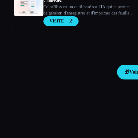
ColorBliss
ColorBliss est un outil basé sur l'IA qui te permet
de générer, d'enregistrer et d'imprimer des feuilles à
colorier personnalisées uniques en utilisant des
VISITE
instructions textuelles, en les convertissant à partir
de photos et même à partir de tes propres pho
🎁
Voir