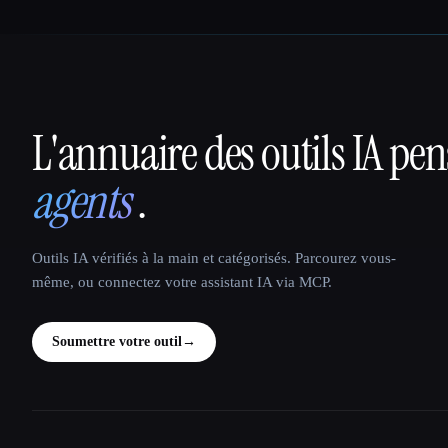
L'annuaire des outils IA pe
That AI Collection
agents
.
Outils IA vérifiés à la main et catégorisés. Parcourez vous-
même, ou connectez votre assistant IA via MCP.
Soumettre votre outil
→