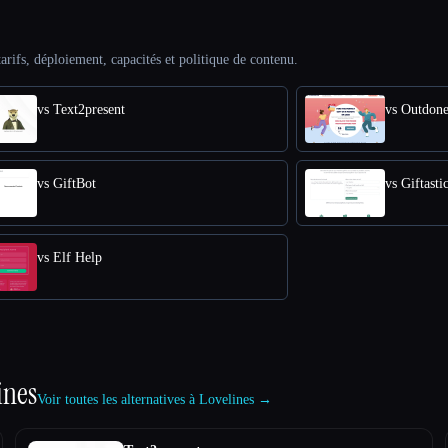
arifs, déploiement, capacités et politique de contenu.
vs Text2present
vs Outdon
vs GiftBot
vs Giftasti
vs Elf Help
ines
Voir toutes les alternatives à Lovelines →