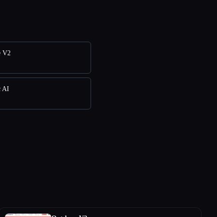
e V2
c AI