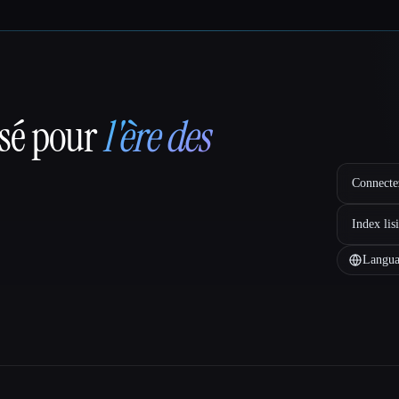
nsé pour
l'ère des
Connectez
Index lis
Langua