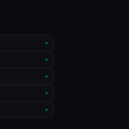
+
+
+
+
+