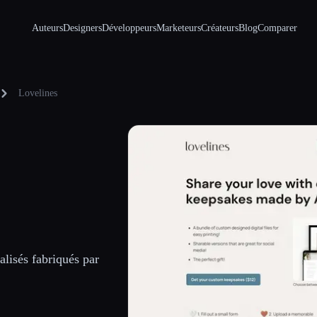
Auteurs
Designers
Développeurs
Marketeurs
Créateurs
Blog
Comparer
Lovelines
lisés fabriqués par