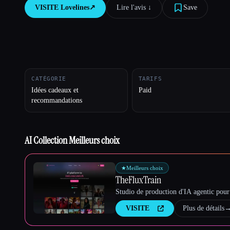
VISITE
Lovelines
↗︎
Lire l'avis ↓︎
Save
Esc
CATÉGORIE
TARIFS
Idées cadeaux et
Paid
recommandations
AI Collection Meilleurs choix
★
Meilleurs choix
TheFluxTrain
Studio de production d'IA agentic pour 
VISITE
Plus de détails