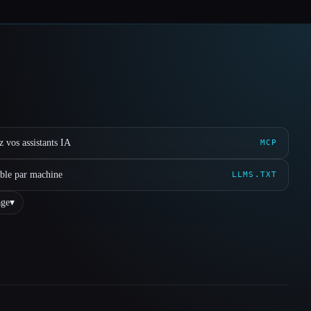
 vos assistants IA
MCP
ible par machine
LLMS.TXT
ge
▾