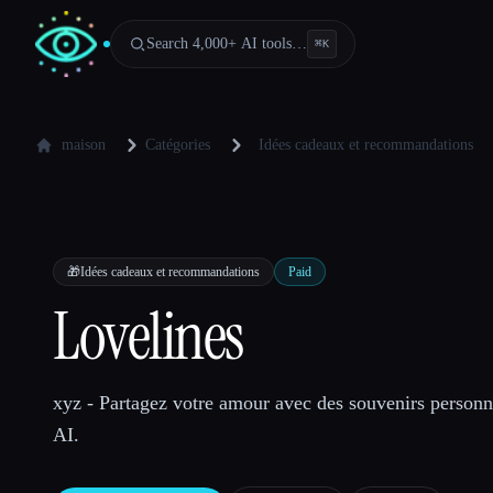
Search 4,000+ AI tools…
⌘
K
maison
Catégories
Idées cadeaux et recommandations
🎁
Idées cadeaux et recommandations
Paid
Lovelines
xyz - Partagez votre amour avec des souvenirs personna
AI.