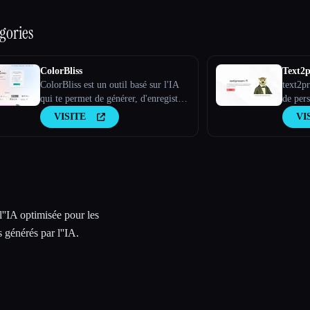
gories
ColorBliss
Text2p
ColorBliss est un outil basé sur l'IA
text2p
qui te permet de générer, d'enregistrer
de per
et d'imprimer des feuilles à colorier
VISITE
VI
personnalisées uniques en utilisant des
instructions textuelles, en les
convertissant à partir de photos et
même à partir de tes propres pho
l''IA optimisée pour les
 générés par l''IA.