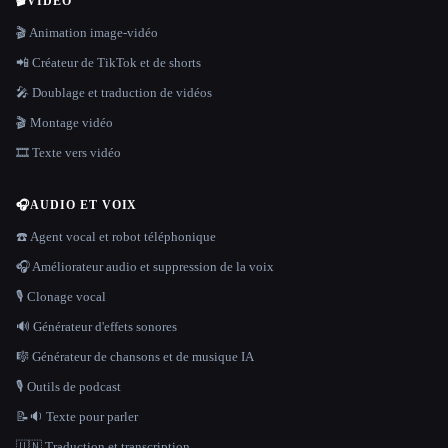
🎬
VIDÉO
🎬 Animation image-vidéo
📲 Créateur de TikTok et de shorts
🎤 Doublage et traduction de vidéos
🎬 Montage vidéo
🎞️ Texte vers vidéo
🎧
AUDIO ET VOIX
☎️ Agent vocal et robot téléphonique
🎧 Améliorateur audio et suppression de la voix
🎙️ Clonage vocal
🔊 Générateur d'effets sonores
🎼 Générateur de chansons et de musique IA
🎙️ Outils de podcast
📝🔉 Texte pour parler
🇺🇳 Traduction et transcription