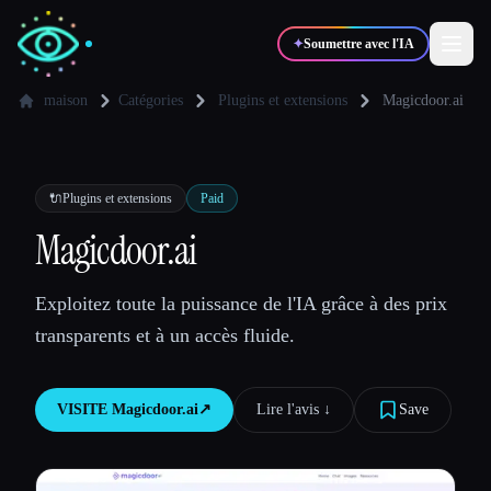
✦
Soumettre avec l'IA
maison
Catégories
Plugins et extensions
Magicdoor.ai
✍️
🎨
Auteurs
Designers
🔌
Plugins et extensions
Paid
💻
📈
Magicdoor.ai
Développeurs
Marketeurs
Exploitez toute la puissance de l'IA grâce à des prix
🎓
🎬
Étudiants
Créateurs
transparents et à un accès fluide.
VISITE
Magicdoor.ai
↗︎
Lire l'avis ↓︎
Save
Blog
Comparer les outils