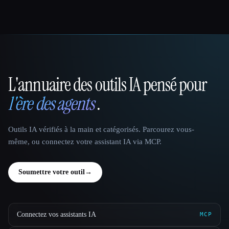
L'annuaire des outils IA pensé pour
That AI Collection
l'ère des agents
.
Outils IA vérifiés à la main et catégorisés. Parcourez vous-
même, ou connectez votre assistant IA via MCP.
Soumettre votre outil
→
Connectez vos assistants IA
MCP