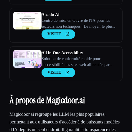
Aicado AI
Centre de mise en œuvre de l'IA pour les
secteurs non techniques | Le moyen le plus
simple d'intégrer l'IA à ton activité
VISITE
All in One Accessibility
Solution de conformité rapide pour
l'accessibilité des sites web alimentée par
l'IA !
VISITE
À propos de Magicdoor.ai
Magicdoor.ai regroupe les LLM les plus populaires,
permettant aux utilisateurs d'accéder à de puissants modèles
d'IA depuis un seul endroit. Il garantit la transparence des