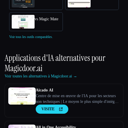
vs Magic Mate
Voir tous les outils comparables.
Applications d'IA alternatives pour
Magicdoor.ai
Voir toutes les alternatives à Magicdoor.ai →
Aicado AI
Centre de mise en œuvre de l'IA pour les secteurs
non techniques | Le moyen le plus simple d'intégrer
l'IA à ton activité
VISITE
All in One Accessibility