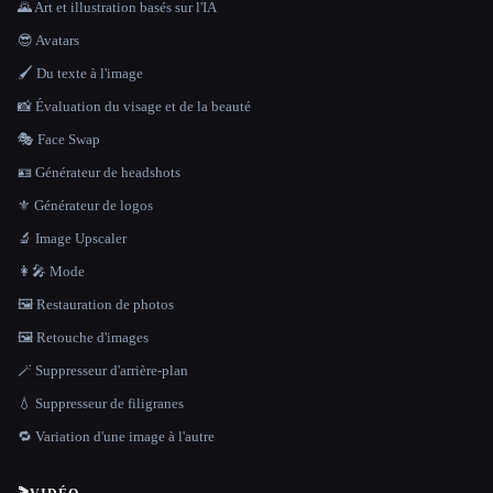
🌄 Art et illustration basés sur l'IA
😎 Avatars
🖌️ Du texte à l'image
📸 Évaluation du visage et de la beauté
🎭 Face Swap
🪪 Générateur de headshots
⚜️ Générateur de logos
🔬 Image Upscaler
👩‍🎤 Mode
🖼️ Restauration de photos
🖼️ Retouche d'images
🪄 Suppresseur d'arrière-plan
💧 Suppresseur de filigranes
🔁 Variation d'une image à l'autre