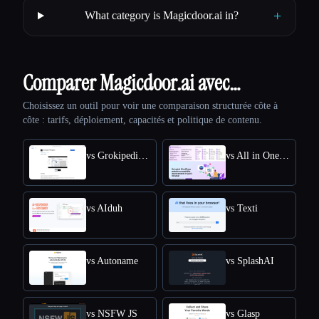
+
What category is Magicdoor.ai in?
Comparer Magicdoor.ai avec…
Choisissez un outil pour voir une comparaison structurée côte à
côte : tarifs, déploiement, capacités et politique de contenu.
vs Grokipedia VS Wikipedia
vs All in One Accessibility
vs AIduh
vs Texti
vs Autoname
vs SplashAI
vs NSFW JS
vs Glasp