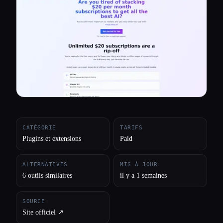
Toutes les catégories
À propos
CATÉGORIE
TARIFS
Plugins et extensions
Paid
ALTERNATIVES
MIS À JOUR
6 outils similaires
il y a 1 semaines
SOURCE
Site officiel ↗︎
Esc