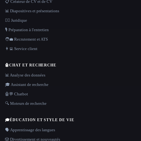
📋 Créateur de CV et de CV
📊 Diapositives et présentations
👩‍⚖️ Juridique
🎙️ Préparation à l'entretien
🧑‍💼 Recrutement et ATS
👨‍💻 Service client
🤖
CHAT ET RECHERCHE
📊 Analyse des données
🎓 Assistant de recherche
🤖💬 Chatbot
🔍 Moteurs de recherche
🎓
ÉDUCATION ET STYLE DE VIE
🗣️ Apprentissage des langues
🎲 Divertissement et nouveautés