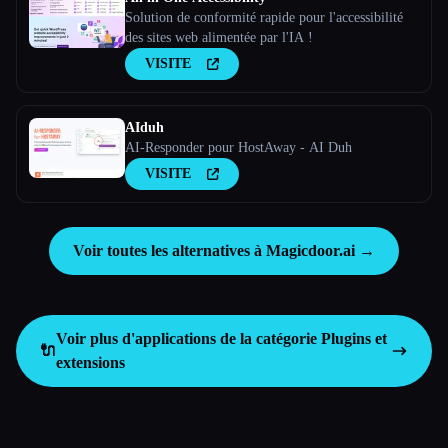
Solution de conformité rapide pour l'accessibilité
des sites web alimentée par l'IA !
VISITE
AIduh
AI-Responder pour HostAway - AI Duh
VISITE
Voir toutes les alternatives à Magicdoor.ai →
Voir plus d'applications de la catégorie
Plugins et
🔌
extensions