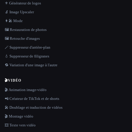
⚜️ Générateur de logos
🔬 Image Upscaler
👩‍🎤 Mode
🖼️ Restauration de photos
🖼️ Retouche d'images
🪄 Suppresseur d'arrière-plan
💧 Suppresseur de filigranes
🔁 Variation d'une image à l'autre
🎬
VIDÉO
🎬 Animation image-vidéo
📲 Créateur de TikTok et de shorts
🎤 Doublage et traduction de vidéos
🎬 Montage vidéo
🎞️ Texte vers vidéo