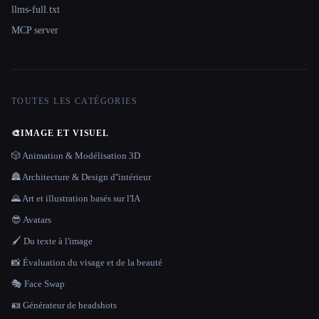
llms-full.txt
MCP server
TOUTES LES CATÉGORIES
🎨
IMAGE ET VISUEL
🎲 Animation & Modélisation 3D
🏯 Architecture & Design d''intérieur
🌄 Art et illustration basés sur l'IA
😎 Avatars
🖌️ Du texte à l'image
📸 Évaluation du visage et de la beauté
🎭 Face Swap
🪪 Générateur de headshots