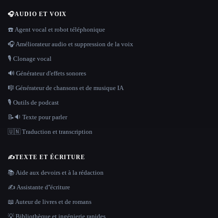
🎧
AUDIO ET VOIX
☎️ Agent vocal et robot téléphonique
🎧 Améliorateur audio et suppression de la voix
🎙️ Clonage vocal
🔊 Générateur d'effets sonores
🎼 Générateur de chansons et de musique IA
🎙️ Outils de podcast
📝🔉 Texte pour parler
🇺🇳 Traduction et transcription
✍️
TEXTE ET ÉCRITURE
📚 Aide aux devoirs et à la rédaction
✍️ Assistante d''écriture
📖 Auteur de livres et de romans
💡 Bibliothèque et ingénierie rapides