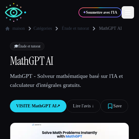
✦
Soumettre avec l'IA
maison
Catégories
Étude et tutorat
MathGPT AI
✍️
🎨
Auteurs
Designers
🎓
Étude et tutorat
MathGPT AI
💻
📈
Développeurs
Marketeurs
MathGPT - Solveur mathématique basé sur l'IA et
calculateur d'intégrales gratuits.
🎓
🎬
Étudiants
Créateurs
VISITE
MathGPT AI
↗︎
Lire l'avis ↓︎
Save
Blog
Comparer les outils