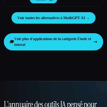
Voir toutes les alternatives à MathGPT AI →
Voir plus d'applications de la catégorie
Étude et
🎓
tutorat
L'annuaire des outils IA pensé pour
That AI Collection