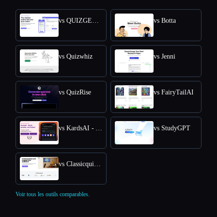
vs QUIZGECKO
vs Botta
vs Quizwhiz
vs Jenni
vs QuizRise
vs FairyTailAI
vs KardsAI - AI Flashcard Maker
vs StudyGPT
vs Classicquiz com
Voir tous les outils comparables.