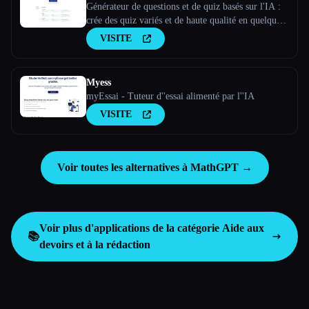
Générateur de questions et de quiz basés sur l'IA :
crée des quiz variés et de haute qualité en quelques
minutes. Notre générateur de quiz basé sur l'IA
VISITE
garantit des évaluations cohérentes, personnalisées
et exemptes d'erreurs afin d'améliorer tes résultat
Myess
myEssai - Tuteur d''essai alimenté par l''IA
VISITE
Voir toutes les alternatives à MathGPT →
Voir plus d'applications de la catégorie
Aide aux
📚
devoirs et à la rédaction