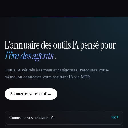
L'annuaire des outils IA pensé pour
That AI Collection
l'ère des agents
.
Outils IA vérifiés à la main et catégorisés. Parcourez vous-
même, ou connectez votre assistant IA via MCP.
Soumettre votre outil
→
Connectez vos assistants IA
MCP