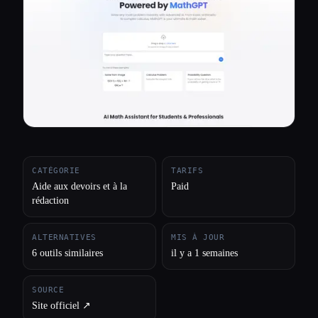
Toutes les catégories
À propos
CATÉGORIE
TARIFS
Aide aux devoirs et à la
Paid
rédaction
ALTERNATIVES
MIS À JOUR
6 outils similaires
il y a 1 semaines
SOURCE
Site officiel ↗︎
Esc