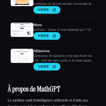
problèmes de devoirs en leur fournissant des
explications étape par étape sur des sujets tels
VISITE
que les mathématiques, les sciences, les arts
libéraux et l'économie, afin de rendre
l'apprentissage plus facile et pl
Myess
myEssai - Tuteur d''essai alimenté par l''IA
VISITE
AIQuizGen
Générateur de questions et de quiz basés sur
l'IA : crée des quiz variés et de haute qualité
en quelques minutes. Notre générateur de quiz
VISITE
basé sur l'IA garantit des évaluations
cohérentes, personnalisées et exemptes
d'erreurs afin d'améliorer tes résultat
À propos de MathGPT
Le meilleur outil d'intelligence artificielle et d'aide aux