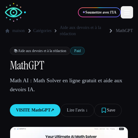
✦
Soumettre avec l'IA
Aide aux devoirs et à la
maison
Catégories
MathGPT
rédaction
✍️
🎨
Auteurs
Designers
📚
Aide aux devoirs et à la rédaction
Paid
MathGPT
💻
📈
Développeurs
Marketeurs
Math AI : Math Solver en ligne gratuit et aide aux
🎓
🎬
Étudiants
Créateurs
devoirs IA.
VISITE
MathGPT
↗︎
Lire l'avis ↓︎
Save
Blog
Comparer les outils