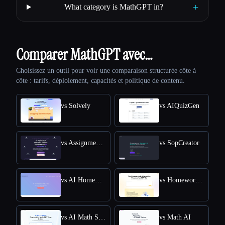
+
What category is MathGPT in?
Comparer MathGPT avec…
Choisissez un outil pour voir une comparaison structurée côte à
côte : tarifs, déploiement, capacités et politique de contenu.
vs Solvely
vs AIQuizGen
vs AssignmentGPT AI
vs SopCreator
vs AI Homework Helper - Apex Vision AI
vs Homeworkify.im : Master Homework with GPT-4o
vs AI Math Solver Powered by Math GPT Free Online
vs Math AI