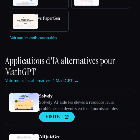
vs PaperGen
Voir tous les outils comparables.
Applications d'IA alternatives pour
MathGPT
Voir toutes les alternatives à MathGPT →
Solvely
Solvely AI aide les élèves à résoudre leurs
problèmes de devoirs en leur fournissant des
explications étape par étape sur des sujets tels que
VISITE
les mathématiques, les sciences, les arts libéraux et
l'économie, afin de rendre l'apprentissage plus
facile et pl
AIQuizGen