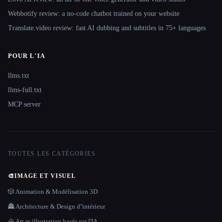
Webbotify review: a no-code chatbot trained on your website
Translate.video review: fast AI dubbing and subtitles in 75+ languages
POUR L'IA
llms.txt
llms-full.txt
MCP server
TOUTES LES CATÉGORIES
🎨
IMAGE ET VISUEL
🎲 Animation & Modélisation 3D
🏯 Architecture & Design d''intérieur
🌄 Art et illustration basés sur l'IA