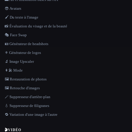
😎 Avatars
🖌️ Du texte à l'image
📸 Évaluation du visage et de la beauté
🎭 Face Swap
🪪 Générateur de headshots
⚜️ Générateur de logos
🔬 Image Upscaler
👩‍🎤 Mode
🖼️ Restauration de photos
🖼️ Retouche d'images
🪄 Suppresseur d'arrière-plan
💧 Suppresseur de filigranes
🔁 Variation d'une image à l'autre
🎬
VIDÉO