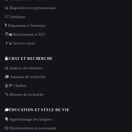
📊 Diapositives et présentations
👩‍⚖️ Juridique
🎙️ Préparation à l'entretien
🧑‍💼 Recrutement et ATS
👨‍💻 Service client
🤖
CHAT ET RECHERCHE
📊 Analyse des données
🎓 Assistant de recherche
🤖💬 Chatbot
🔍 Moteurs de recherche
🎓
ÉDUCATION ET STYLE DE VIE
🗣️ Apprentissage des langues
🎲 Divertissement et nouveautés