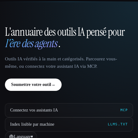
L'annuaire des outils IA pensé pour
That AI Collection
l'ère des agents
.
Outils IA vérifiés à la main et catégorisés. Parcourez vous-
même, ou connectez votre assistant IA via MCP.
Soumettre votre outil
→
Connectez vos assistants IA
MCP
Index lisible par machine
LLMS.TXT
Language
▾