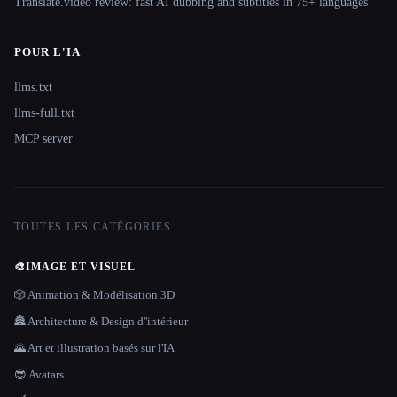
Translate.video review: fast AI dubbing and subtitles in 75+ languages
POUR L'IA
llms.txt
llms-full.txt
MCP server
TOUTES LES CATÉGORIES
🎨
IMAGE ET VISUEL
🎲 Animation & Modélisation 3D
🏯 Architecture & Design d''intérieur
🌄 Art et illustration basés sur l'IA
😎 Avatars