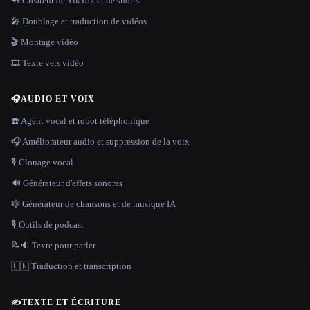
📲 Créateur de TikTok et de shorts
🎤 Doublage et traduction de vidéos
🎬 Montage vidéo
🎞️ Texte vers vidéo
🎧
AUDIO ET VOIX
☎️ Agent vocal et robot téléphonique
🎧 Améliorateur audio et suppression de la voix
🎙️ Clonage vocal
🔊 Générateur d'effets sonores
🎼 Générateur de chansons et de musique IA
🎙️ Outils de podcast
📝🔉 Texte pour parler
🇺🇳 Traduction et transcription
✍️
TEXTE ET ÉCRITURE