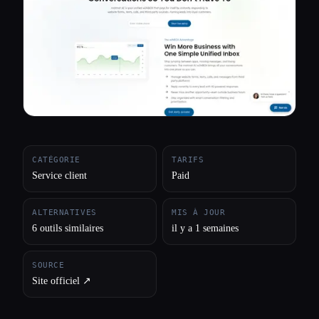
Toutes les catégories
À propos
CATÉGORIE
TARIFS
Service client
Paid
ALTERNATIVES
MIS À JOUR
6 outils similaires
il y a 1 semaines
SOURCE
Site officiel ↗︎
Esc