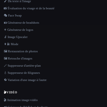
🖌️ Du texte à l'image
📸 Évaluation du visage et de la beauté
🎭 Face Swap
🪪 Générateur de headshots
⚜️ Générateur de logos
🔬 Image Upscaler
👩‍🎤 Mode
🖼️ Restauration de photos
🖼️ Retouche d'images
🪄 Suppresseur d'arrière-plan
💧 Suppresseur de filigranes
🔁 Variation d'une image à l'autre
🎬
VIDÉO
🎬 Animation image-vidéo