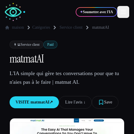
✦
Soumettre avec l'IA
maison
Catégories
Service client
matmatAI
✍️
🎨
Auteurs
Designers
👨‍💻
Service client
Paid
matmatAI
💻
📈
Développeurs
Marketeurs
L'IA simple qui gère tes conversations pour que tu
n'aies pas à le faire | matmat AI.
🎓
🎬
Étudiants
Créateurs
VISITE
matmatAI
↗︎
Lire l'avis ↓︎
Save
Blog
Comparer les outils