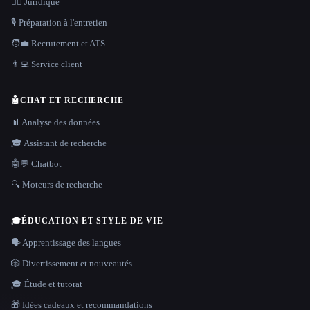
👩‍⚖️ Juridique
🎙️ Préparation à l'entretien
🧑‍💼 Recrutement et ATS
👨‍💻 Service client
🤖
CHAT ET RECHERCHE
📊 Analyse des données
🎓 Assistant de recherche
🤖💬 Chatbot
🔍 Moteurs de recherche
🎓
ÉDUCATION ET STYLE DE VIE
🗣️ Apprentissage des langues
🎲 Divertissement et nouveautés
🎓 Étude et tutorat
🎁 Idées cadeaux et recommandations