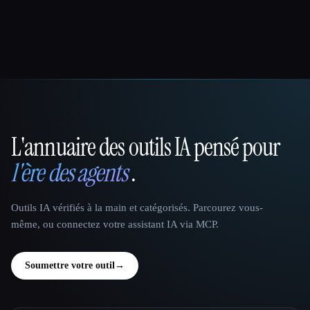
L'annuaire des outils IA pensé pour
That AI Collection
l'ère des agents
.
Outils IA vérifiés à la main et catégorisés. Parcourez vous-
même, ou connectez votre assistant IA via MCP.
Soumettre votre outil
→