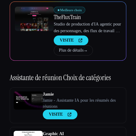
Esc
★
Meilleurs choix
TheFluxTrain
Studio de production d'IA agentic pour
des personnages, des flux de travail et
des vidéos cohérents
VISITE
Plus de détails
→
Assistante de réunion
Choix de catégories
Jamie
Jamie - Assistante IA pour les résumés des
réunions
VISITE
Graphic AI