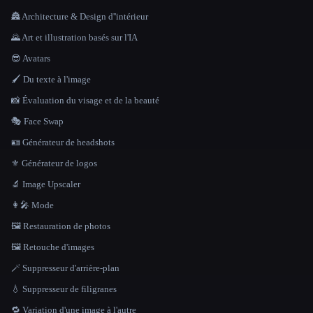
🏯 Architecture & Design d''intérieur
🌄 Art et illustration basés sur l'IA
😎 Avatars
🖌️ Du texte à l'image
📸 Évaluation du visage et de la beauté
🎭 Face Swap
🪪 Générateur de headshots
⚜️ Générateur de logos
🔬 Image Upscaler
👩‍🎤 Mode
🖼️ Restauration de photos
🖼️ Retouche d'images
🪄 Suppresseur d'arrière-plan
💧 Suppresseur de filigranes
🔁 Variation d'une image à l'autre