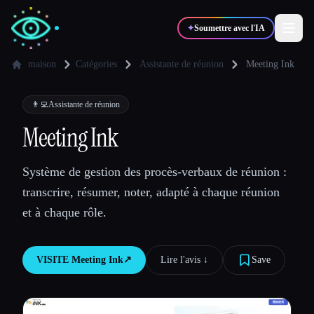
✦
Soumettre avec l'IA
maison
Catégories
Assistante de réunion
Meeting Ink
✍️
🎨
Auteurs
Designers
👨‍💻
Assistante de réunion
Meeting Ink
💻
📈
Développeurs
Marketeurs
Système de gestion des procès-verbaux de réunion :
transcrire, résumer, noter, adapté à chaque réunion
🎓
🎬
Étudiants
Créateurs
et à chaque rôle.
VISITE
Meeting Ink
↗︎
Lire l'avis ↓︎
Save
Blog
Comparer les outils