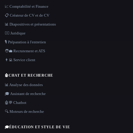
📈 Comptabilité et Finance
📋 Créateur de CV et de CV
📊 Diapositives et présentations
👩‍⚖️ Juridique
🎙️ Préparation à l'entretien
🧑‍💼 Recrutement et ATS
👨‍💻 Service client
🤖
CHAT ET RECHERCHE
📊 Analyse des données
🎓 Assistant de recherche
🤖💬 Chatbot
🔍 Moteurs de recherche
🎓
ÉDUCATION ET STYLE DE VIE