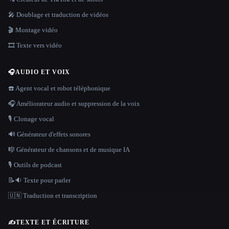
🎤 Doublage et traduction de vidéos
🎬 Montage vidéo
🎞️ Texte vers vidéo
🎧
AUDIO ET VOIX
☎️ Agent vocal et robot téléphonique
🎧 Améliorateur audio et suppression de la voix
🎙️ Clonage vocal
🔊 Générateur d'effets sonores
🎼 Générateur de chansons et de musique IA
🎙️ Outils de podcast
📝🔉 Texte pour parler
🇺🇳 Traduction et transcription
✍️
TEXTE ET ÉCRITURE