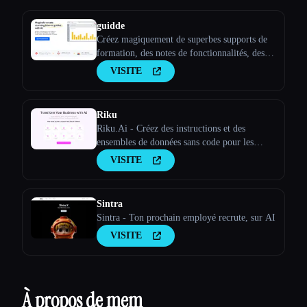
guidde
Créez magiquement de superbes supports de
formation, des notes de fonctionnalités, des
SOP, des guides d''intégration, des guides
VISITE
pratiques, des FAQ avec l''IA.
Riku
Riku.Ai - Créez des instructions et des
ensembles de données sans code pour les
modèles d''IA
VISITE
Sintra
Sintra - Ton prochain employé recrute, sur AI
VISITE
À propos de mem