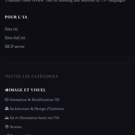
Translate.video review: fast AI dubbing and subtitles in 75+ languages
POUR L'IA
llms.txt
llms-full.txt
MCP server
TOUTES LES CATÉGORIES
🎨
IMAGE ET VISUEL
🎲 Animation & Modélisation 3D
🏯 Architecture & Design d''intérieur
🌄 Art et illustration basés sur l'IA
😎 Avatars