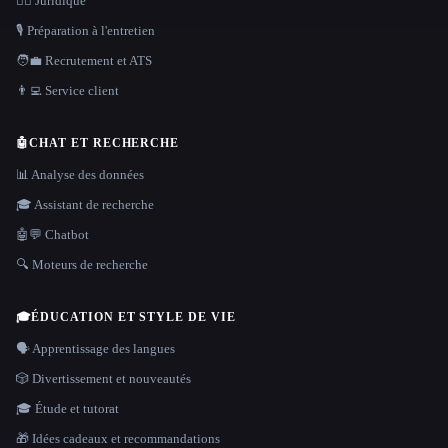
👩‍⚖️ Juridique
🎙️ Préparation à l'entretien
🧑‍💼 Recrutement et ATS
👨‍💻 Service client
🤖
CHAT ET RECHERCHE
📊 Analyse des données
🎓 Assistant de recherche
🤖💬 Chatbot
🔍 Moteurs de recherche
🎓
ÉDUCATION ET STYLE DE VIE
🗣️ Apprentissage des langues
🎲 Divertissement et nouveautés
🎓 Étude et tutorat
🎁 Idées cadeaux et recommandations