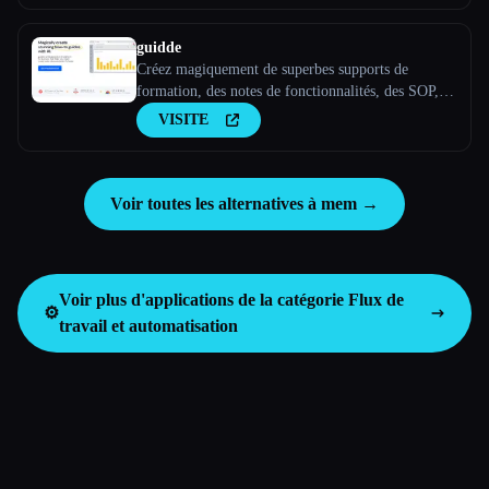
guidde
Créez magiquement de superbes supports de
formation, des notes de fonctionnalités, des SOP,
des guides d''intégration, des guides pratiques, des
VISITE
FAQ avec l''IA.
Voir toutes les alternatives à mem →
Voir plus d'applications de la catégorie
Flux de
⚙️
travail et automatisation