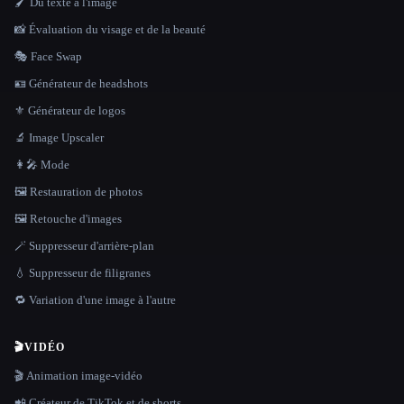
🖌️ Du texte à l'image
📸 Évaluation du visage et de la beauté
🎭 Face Swap
🪪 Générateur de headshots
⚜️ Générateur de logos
🔬 Image Upscaler
👩‍🎤 Mode
🖼️ Restauration de photos
🖼️ Retouche d'images
🪄 Suppresseur d'arrière-plan
💧 Suppresseur de filigranes
🔁 Variation d'une image à l'autre
🎬
VIDÉO
🎬 Animation image-vidéo
📲 Créateur de TikTok et de shorts