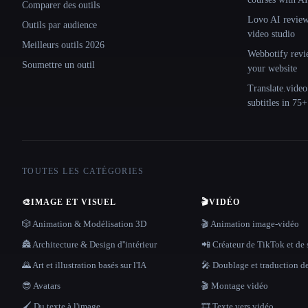
Comparer des outils
Lovo AI review:
Outils par audience
video studio
Meilleurs outils 2026
Webbotify revi
Soumettre un outil
your website
Translate.video
subtitles in 75
TOUTES LES CATÉGORIES
🎨
IMAGE ET VISUEL
🎬
VIDÉO
🎲 Animation & Modélisation 3D
🎬 Animation image-vidéo
🏯 Architecture & Design d''intérieur
📲 Créateur de TikTok et de 
🌄 Art et illustration basés sur l'IA
🎤 Doublage et traduction d
😎 Avatars
🎬 Montage vidéo
🖌️ Du texte à l'image
🎞️ Texte vers vidéo