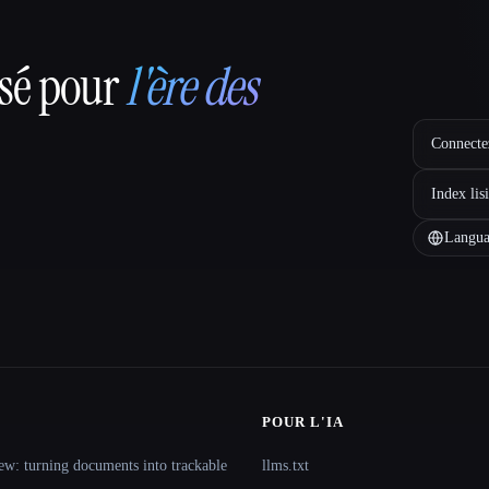
nsé pour
l'ère des
Connectez
Index lis
Langua
POUR L'IA
ew: turning documents into trackable
llms.txt