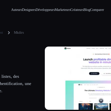
Auteurs
Designers
Développeurs
Marketeurs
Créateurs
Blog
Comparer
ent
Mkdirs
listes, des
entification, une
e.