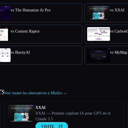
vs The Humanize Ai Pro
vs XXAI
vs Content Raptor
vs Carbon
vs BurstyAI
vs MyMap.
rs
Voir toutes les alternatives à Mkdirs →
XXAI
XXAI — Premier copilote IA pour GPT-4o et
Claude 3.5
VISITE