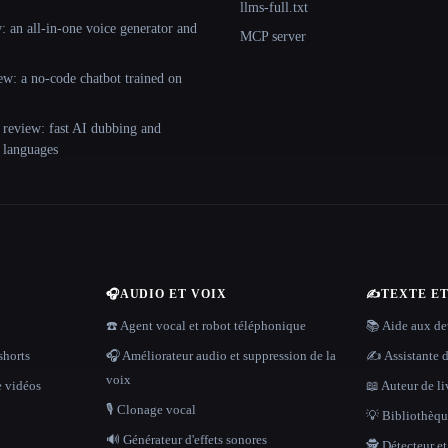
llms-full.txt
 an all-in-one voice generator and
MCP server
ew: a no-code chatbot trained on
 review: fast AI dubbing and
+ languages
🎧
AUDIO ET VOIX
✍️
TEXTE E
☎️ Agent vocal et robot téléphonique
📚 Aide aux dev
shorts
🎧 Améliorateur audio et suppression de la
✍️ Assistante d
voix
e vidéos
📖 Auteur de li
🎙️ Clonage vocal
💡 Bibliothèque
🔊 Générateur d'effets sonores
🕵️ Détecteur e