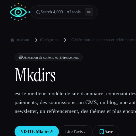
Search 4,000+ AI tools…
⌘
K
maison
Catégories
Génération de contenu et référencem
📠
Génération de contenu et référencement
Mkdirs
est le meilleur modèle de site d'annuaire, contenant des 
paiements, des soumissions, un CMS, un blog, une auth
newsletter, un référencement, des thèmes et plus encor
VISITE
Mkdirs
↗︎
Lire l'avis ↓︎
Save