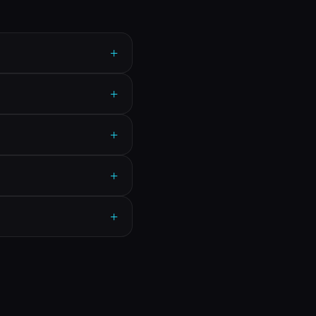
+
+
+
+
+