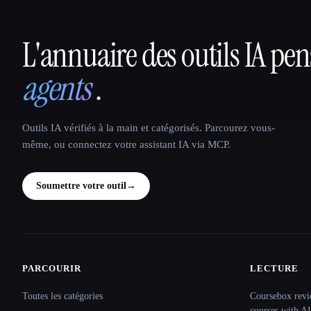
L'annuaire des outils IA pe
That AI Collection
agents
.
Outils IA vérifiés à la main et catégorisés. Parcourez vous-
même, ou connectez votre assistant IA via MCP.
Soumettre votre outil
→
PARCOURIR
LECTURE
Site navigation
Toutes les catégories
Coursebox revi
courses with AI