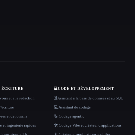
T ÉCRITURE
💻
CODE ET DÉVELOPPEMENT
oirs et à la rédaction
🗄️ Assistant à la base de données et au SQL
''écriture
💻 Assistant de codage
vres et de romans
🦾 Codage agentic
 et ingénierie rapides
🛠️ Codage Vibe et créateur d'applications
t humaniseur d'IA
📱 Créateur d'applications mobiles