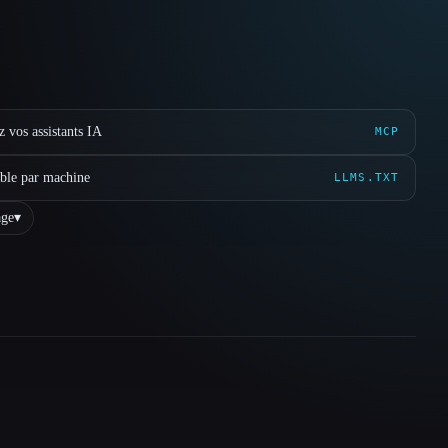
 vos assistants IA
MCP
ible par machine
LLMS.TXT
ge
▾