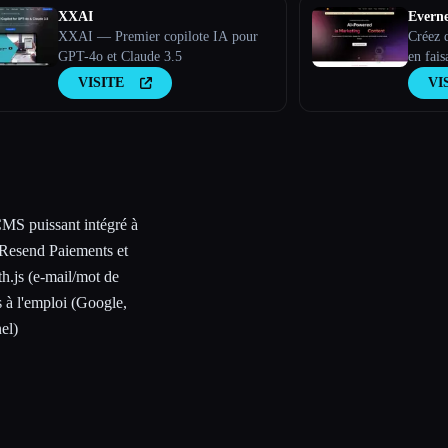
XXAI
Evern
XXAI — Premier copilote IA pour
Créez 
GPT-4o et Claude 3.5
en fais
VISITE
VI
CMS puissant intégré à
a Resend Paiements et
h.js (e-mail/mot de
 à l'emploi (Google,
el)