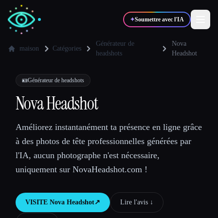
✦
Soumettre avec l'IA
Générateur de
Nova
maison
Catégories
headshots
Headshot
✍️
🎨
Auteurs
Designers
🪪
Générateur de headshots
Nova Headshot
💻
📈
Développeurs
Marketeurs
Améliorez instantanément ta présence en ligne grâce
🎓
🎬
Étudiants
Créateurs
à des photos de tête professionnelles générées par
l'IA, aucun photographe n'est nécessaire,
uniquement sur NovaHeadshot.com !
Blog
VISITE
Nova Headshot
↗︎
Lire l'avis ↓︎
Comparer les outils