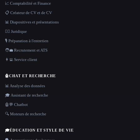
📈 Comptabilité et Finance
📋 Créateur de CV et de CV
📊 Diapositives et présentations
👩‍⚖️ Juridique
🎙️ Préparation à l'entretien
🧑‍💼 Recrutement et ATS
👨‍💻 Service client
🤖
CHAT ET RECHERCHE
📊 Analyse des données
🎓 Assistant de recherche
🤖💬 Chatbot
🔍 Moteurs de recherche
🎓
ÉDUCATION ET STYLE DE VIE