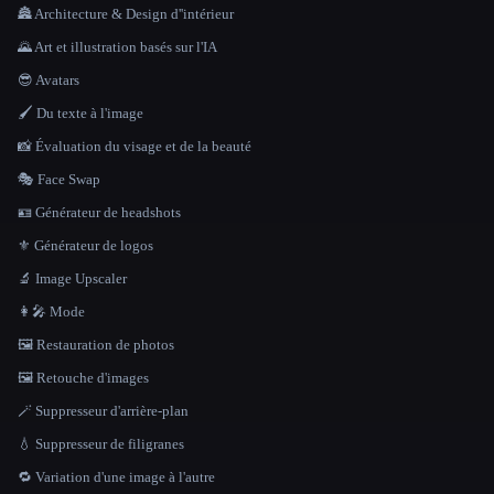
🏯 Architecture & Design d''intérieur
🌄 Art et illustration basés sur l'IA
😎 Avatars
🖌️ Du texte à l'image
📸 Évaluation du visage et de la beauté
🎭 Face Swap
🪪 Générateur de headshots
⚜️ Générateur de logos
🔬 Image Upscaler
👩‍🎤 Mode
🖼️ Restauration de photos
🖼️ Retouche d'images
🪄 Suppresseur d'arrière-plan
💧 Suppresseur de filigranes
🔁 Variation d'une image à l'autre