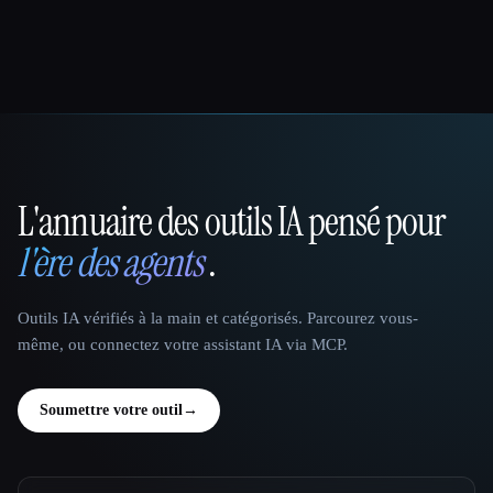
L'annuaire des outils IA pensé pour
That AI Collection
l'ère des agents
.
Outils IA vérifiés à la main et catégorisés. Parcourez vous-
même, ou connectez votre assistant IA via MCP.
Soumettre votre outil
→