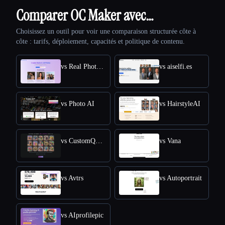
Comparer OC Maker avec…
Choisissez un outil pour voir une comparaison structurée côte à
côte : tarifs, déploiement, capacités et politique de contenu.
vs Real Photo AI
vs aiselfi.es
vs Photo AI
vs HairstyleAI
vs CustomQR AI
vs Vana
vs Avtrs
vs Autoportrait
vs AIprofilepic