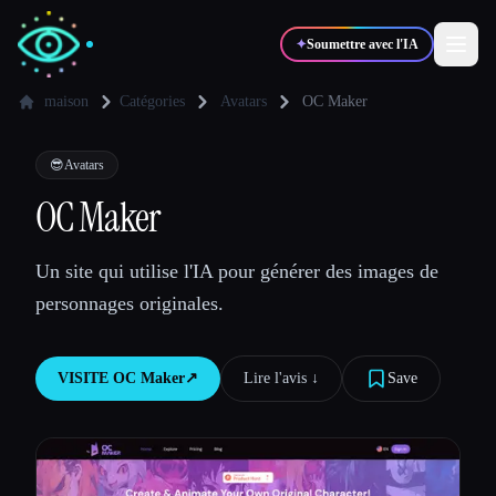
✦
Soumettre avec l'IA
maison
Catégories
Avatars
OC Maker
✍️
🎨
Auteurs
Designers
😎
Avatars
OC Maker
💻
📈
Développeurs
Marketeurs
Un site qui utilise l'IA pour générer des images de
personnages originales.
🎓
🎬
Étudiants
Créateurs
VISITE
OC Maker
↗︎
Lire l'avis ↓︎
Save
Blog
Comparer les outils