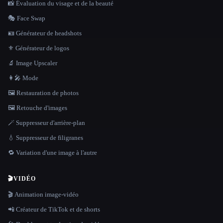
📸 Évaluation du visage et de la beauté
🎭 Face Swap
🪪 Générateur de headshots
⚜️ Générateur de logos
🔬 Image Upscaler
👩‍🎤 Mode
🖼️ Restauration de photos
🖼️ Retouche d'images
🪄 Suppresseur d'arrière-plan
💧 Suppresseur de filigranes
🔁 Variation d'une image à l'autre
🎬
VIDÉO
🎬 Animation image-vidéo
📲 Créateur de TikTok et de shorts