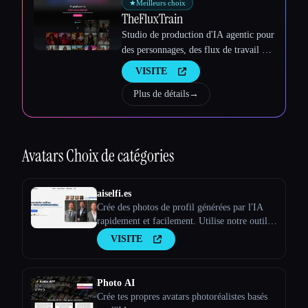
★
Meilleurs choix
TheFluxTrain
Studio de production d'IA agentic pour
des personnages, des flux de travail et
des vidéos cohérents
VISITE
Plus de détails
→
Avatars
Choix de catégories
aiselfi.es
Crée des photos de profil générées par l'IA
rapidement et facilement. Utilise notre outil
pour créer des photos de profil IA
VISITE
personnalisées et gratuites en quelques
minutes. Essaye-le → aiselfi.es
Photo AI
Crée tes propres avatars photoréalistes basés