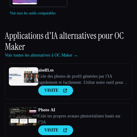
Voir tous les outils comparables.
Applications d'IA alternatives pour
OC
Maker
Voir toutes les alternatives à OC Maker →
aiselfi.es
Crée des photos de profil générées par l'IA
rapidement et facilement. Utilise notre outil pour
créer des photos de profil IA personnalisées et
VISITE
gratuites en quelques minutes. Essaye-le →
aiselfi.es
Photo AI
Crée tes propres avatars photoréalistes basés sur
l''IA
VISITE