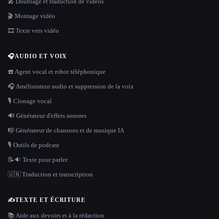
🎤 Doublage et traduction de vidéos
🎬 Montage vidéo
🎞️ Texte vers vidéo
🎧
AUDIO ET VOIX
☎️ Agent vocal et robot téléphonique
🎧 Améliorateur audio et suppression de la voix
🎙️ Clonage vocal
🔊 Générateur d'effets sonores
🎼 Générateur de chansons et de musique IA
🎙️ Outils de podcast
📝🔉 Texte pour parler
🇺🇳 Traduction et transcription
✍️
TEXTE ET ÉCRITURE
📚 Aide aux devoirs et à la rédaction