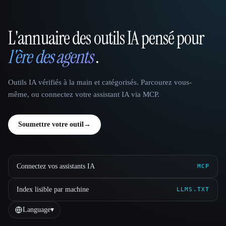
L'annuaire des outils IA pensé pour
That AI Collection
l'ère des agents
.
Outils IA vérifiés à la main et catégorisés. Parcourez vous-
même, ou connectez votre assistant IA via MCP.
Soumettre votre outil
→
Connectez vos assistants IA
MCP
Index lisible par machine
LLMS.TXT
Language
▾