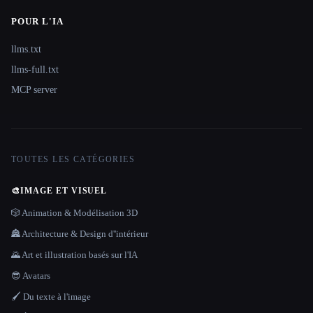
POUR L'IA
llms.txt
llms-full.txt
MCP server
TOUTES LES CATÉGORIES
🎨
IMAGE ET VISUEL
🎲 Animation & Modélisation 3D
🏯 Architecture & Design d''intérieur
🌄 Art et illustration basés sur l'IA
😎 Avatars
🖌️ Du texte à l'image