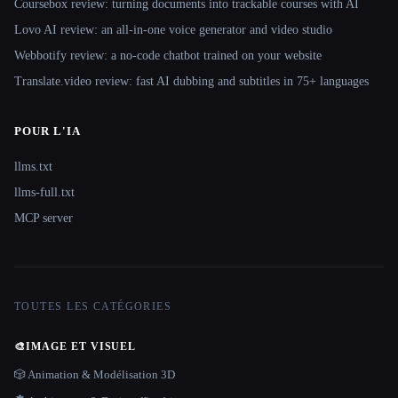
Coursebox review: turning documents into trackable courses with AI
Lovo AI review: an all-in-one voice generator and video studio
Webbotify review: a no-code chatbot trained on your website
Translate.video review: fast AI dubbing and subtitles in 75+ languages
POUR L'IA
llms.txt
llms-full.txt
MCP server
TOUTES LES CATÉGORIES
🎨
IMAGE ET VISUEL
🎲 Animation & Modélisation 3D