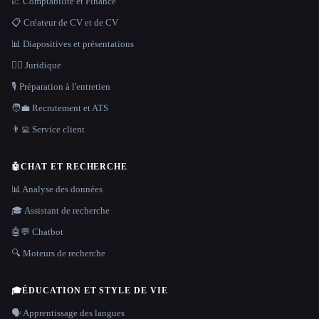
📈 Comptabilité et Finance
📋 Créateur de CV et de CV
📊 Diapositives et présentations
👩‍⚖️ Juridique
🎙️ Préparation à l'entretien
🧑‍💼 Recrutement et ATS
👨‍💻 Service client
🤖
CHAT ET RECHERCHE
📊 Analyse des données
🎓 Assistant de recherche
🤖💬 Chatbot
🔍 Moteurs de recherche
🎓
ÉDUCATION ET STYLE DE VIE
🗣️ Apprentissage des langues