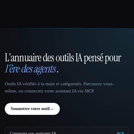
L'annuaire des outils IA pensé pour
That AI Collection
l'ère des agents
.
Outils IA vérifiés à la main et catégorisés. Parcourez vous-
même, ou connectez votre assistant IA via MCP.
Soumettre votre outil
→
Connectez vos assistants IA
MCP