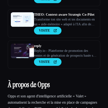
THEO: Context-aware Strategic Co-Pilot
Transforme ton site web et tes documents en
un « aide-mémoire » adapté à l'IA afin de
faire de ton assistant d'IA un partenaire
VISITE
stratégique
reply
Reply.io - Plateforme de promotion des
ventes et de génération de prospects basée sur
l'IA
VISITE
À propos de Opps
Opps et son agent d'intelligence artificielle « Valet »
automatisent la recherche et la mise en place de campagnes