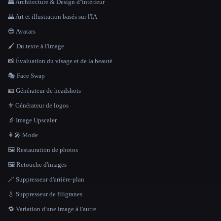
🏯 Architecture & Design d''intérieur
🌄 Art et illustration basés sur l'IA
😎 Avatars
🖌️ Du texte à l'image
📸 Évaluation du visage et de la beauté
🎭 Face Swap
🪪 Générateur de headshots
⚜️ Générateur de logos
🔬 Image Upscaler
👩‍🎤 Mode
🖼️ Restauration de photos
🖼️ Retouche d'images
🪄 Suppresseur d'arrière-plan
💧 Suppresseur de filigranes
🔁 Variation d'une image à l'autre