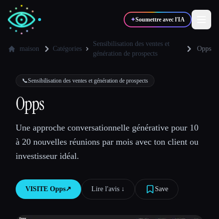
✦
Soumettre avec l'IA
Sensibilisation des ventes et
maison
Catégories
Opps
génération de prospects
✍️
🎨
Auteurs
Designers
📞
Sensibilisation des ventes et génération de prospects
Opps
💻
📈
Développeurs
Marketeurs
Une approche conversationnelle générative pour 10
🎓
🎬
Étudiants
Créateurs
à 20 nouvelles réunions par mois avec ton client ou
investisseur idéal.
VISITE
Opps
↗︎
Lire l'avis ↓︎
Save
Blog
Comparer les outils