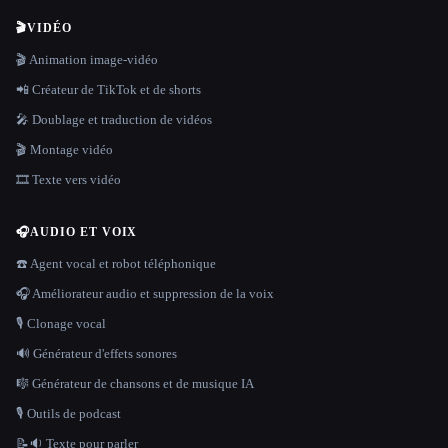
🎬
VIDÉO
🎬 Animation image-vidéo
📲 Créateur de TikTok et de shorts
🎤 Doublage et traduction de vidéos
🎬 Montage vidéo
🎞️ Texte vers vidéo
🎧
AUDIO ET VOIX
☎️ Agent vocal et robot téléphonique
🎧 Améliorateur audio et suppression de la voix
🎙️ Clonage vocal
🔊 Générateur d'effets sonores
🎼 Générateur de chansons et de musique IA
🎙️ Outils de podcast
📝🔉 Texte pour parler