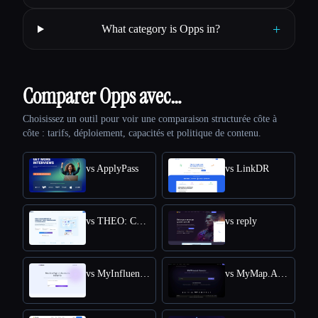
+
What category is Opps in?
Comparer Opps avec…
Choisissez un outil pour voir une comparaison structurée côte à
côte : tarifs, déploiement, capacités et politique de contenu.
vs ApplyPass
vs LinkDR
vs THEO: Context-aware Strategic Co-Pilot
vs reply
vs MyInfluencer
vs MyMap.AI Swot Analysis Generator