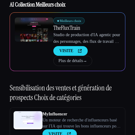
AI Collection Meilleurs choix
★
Meilleurs choix
TheFluxTrain
Studio de production d'IA agentic pour
des personnages, des flux de travail et
des vidéos cohérents
VISITE
Plus de détails
→
Sensibilisation des ventes et génération de
prospects
Choix de catégories
MyInfluencer
Un moteur de recherche d'influenceurs basé
sur l'IA qui trouve les bons influenceurs pour
toutes les entreprises
VISITE