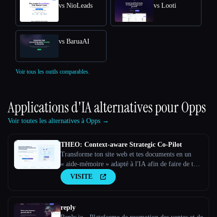
vs NioLeads
vs Looti
vs BaruaAI
Voir tous les outils comparables.
Applications d'IA alternatives pour
Opps
Voir toutes les alternatives à Opps →
THEO: Context-aware Strategic Co-Pilot
Transforme ton site web et tes documents en un
« aide-mémoire » adapté à l'IA afin de faire de ton
assistant d'IA un partenaire stratégique
VISITE
reply