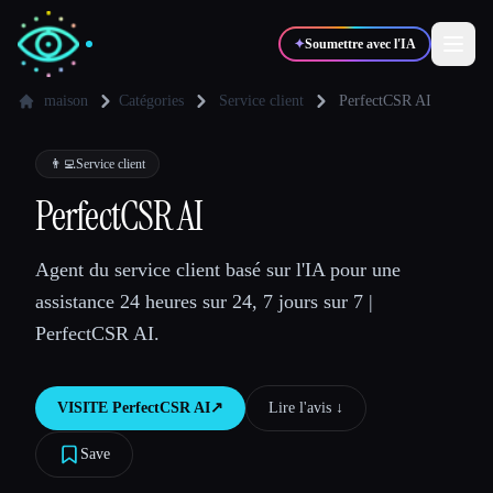
✦
Soumettre avec l'IA
maison
Catégories
Service client
PerfectCSR AI
✍️
🎨
Auteurs
Designers
👨‍💻
Service client
PerfectCSR AI
💻
📈
Développeurs
Marketeurs
Agent du service client basé sur l'IA pour une
assistance 24 heures sur 24, 7 jours sur 7 |
🎓
🎬
Étudiants
Créateurs
PerfectCSR AI.
VISITE
PerfectCSR AI
↗︎
Lire l'avis ↓︎
Blog
Save
Comparer les outils