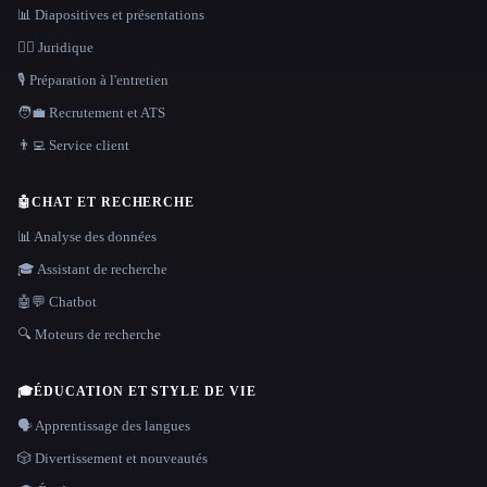
📊 Diapositives et présentations
👩‍⚖️ Juridique
🎙️ Préparation à l'entretien
🧑‍💼 Recrutement et ATS
👨‍💻 Service client
🤖
CHAT ET RECHERCHE
📊 Analyse des données
🎓 Assistant de recherche
🤖💬 Chatbot
🔍 Moteurs de recherche
🎓
ÉDUCATION ET STYLE DE VIE
🗣️ Apprentissage des langues
🎲 Divertissement et nouveautés