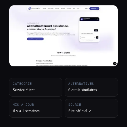
Toutes les catégories
À propos
CATÉGORIE
ALTERNATIVES
Service client
6 outils similaires
MIS À JOUR
SOURCE
il y a 1 semaines
Site officiel ↗︎
Esc