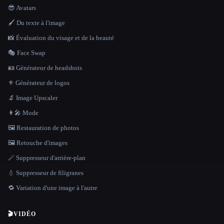
😎 Avatars
🖌️ Du texte à l'image
📸 Évaluation du visage et de la beauté
🎭 Face Swap
🪪 Générateur de headshots
⚜️ Générateur de logos
🔬 Image Upscaler
👩‍🎤 Mode
🖼️ Restauration de photos
🖼️ Retouche d'images
🪄 Suppresseur d'arrière-plan
💧 Suppresseur de filigranes
🔁 Variation d'une image à l'autre
🎬
VIDÉO