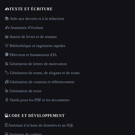
✍️
TEXTE ET ÉCRITURE
📚 Aide aux devoirs et à la rédaction
✍️ Assistante d''écriture
📖 Auteur de livres et de romans
💡 Bibliothèque et ingénierie rapides
🕵️ Détecteur et humaniseur d'IA
📝 Générateur de lettres de motivation
🏷️ Générateur de noms, de slogans et de noms
📠 Génération de contenu et référencement
📝 Génération de texte
📄 Outils pour les PDF et les documents
💻
CODE ET DÉVELOPPEMENT
🗄️ Assistant à la base de données et au SQL
💻 Assistant de codage