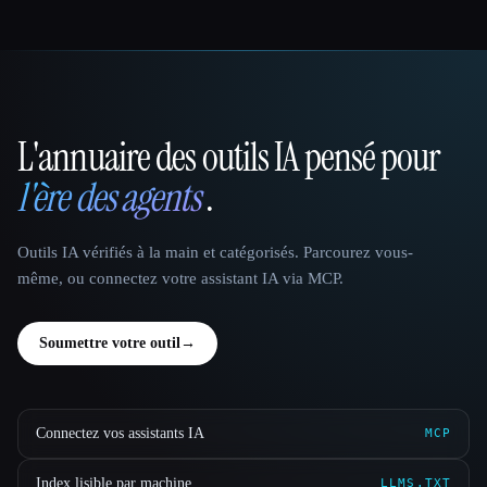
L'annuaire des outils IA pensé pour
That AI Collection
l'ère des agents
.
Outils IA vérifiés à la main et catégorisés. Parcourez vous-
même, ou connectez votre assistant IA via MCP.
Soumettre votre outil
→
Connectez vos assistants IA
MCP
Index lisible par machine
LLMS.TXT