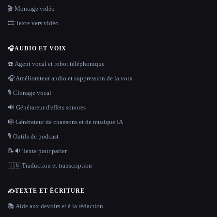
🎬 Montage vidéo
🎞️ Texte vers vidéo
🎧
AUDIO ET VOIX
☎️ Agent vocal et robot téléphonique
🎧 Améliorateur audio et suppression de la voix
🎙️ Clonage vocal
🔊 Générateur d'effets sonores
🎼 Générateur de chansons et de musique IA
🎙️ Outils de podcast
📝🔉 Texte pour parler
🇺🇳 Traduction et transcription
✍️
TEXTE ET ÉCRITURE
📚 Aide aux devoirs et à la rédaction