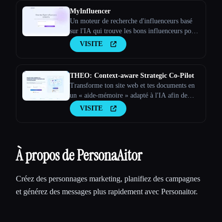
MyInfluencer
Un moteur de recherche d'influenceurs basé
sur l'IA qui trouve les bons influenceurs pour
toutes les entreprises
VISITE
THEO: Context-aware Strategic Co-Pilot
Transforme ton site web et tes documents en
un « aide-mémoire » adapté à l'IA afin de
faire de ton assistant d'IA un partenaire
VISITE
stratégique
À propos de PersonaAitor
Créez des personnages marketing, planifiez des campagnes
et générez des messages plus rapidement avec Personaitor.