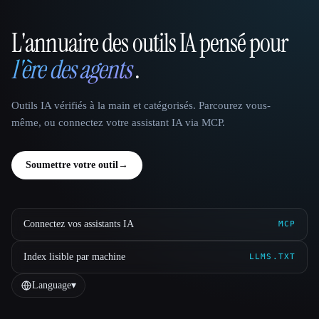
L'annuaire des outils IA pensé pour
That AI Collection
l'ère des agents
.
Outils IA vérifiés à la main et catégorisés. Parcourez vous-
même, ou connectez votre assistant IA via MCP.
Soumettre votre outil
→
Connectez vos assistants IA
MCP
Index lisible par machine
LLMS.TXT
Language
▾