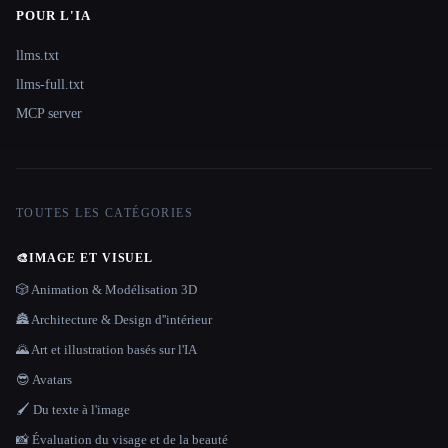
POUR L'IA
llms.txt
llms-full.txt
MCP server
TOUTES LES CATÉGORIES
🎨
IMAGE ET VISUEL
🎲 Animation & Modélisation 3D
🏯 Architecture & Design d''intérieur
🌄 Art et illustration basés sur l'IA
😎 Avatars
🖌️ Du texte à l'image
📸 Évaluation du visage et de la beauté