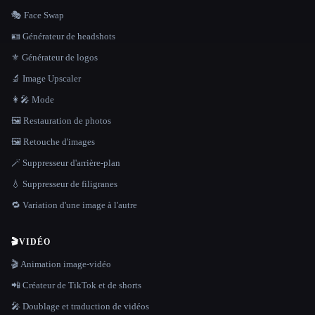
🎭 Face Swap
🪪 Générateur de headshots
⚜️ Générateur de logos
🔬 Image Upscaler
👩‍🎤 Mode
🖼️ Restauration de photos
🖼️ Retouche d'images
🪄 Suppresseur d'arrière-plan
💧 Suppresseur de filigranes
🔁 Variation d'une image à l'autre
🎬
VIDÉO
🎬 Animation image-vidéo
📲 Créateur de TikTok et de shorts
🎤 Doublage et traduction de vidéos