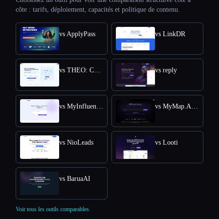
côte : tarifs, déploiement, capacités et politique de contenu.
vs ApplyPass
vs LinkDR
vs THEO: Context-aware Strategic Co-Pilot
vs reply
vs MyInfluencer
vs MyMap.AI Swot Analysis Generator
vs NioLeads
vs Looti
vs BaruaAI
Voir tous les outils comparables.