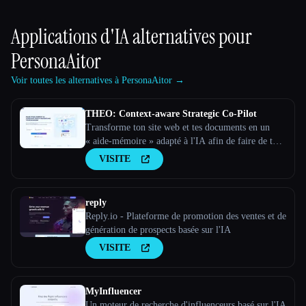
Applications d'IA alternatives pour
PersonaAitor
Voir toutes les alternatives à PersonaAitor →
THEO: Context-aware Strategic Co-Pilot
Transforme ton site web et tes documents en un
« aide-mémoire » adapté à l'IA afin de faire de ton
assistant d'IA un partenaire stratégique
VISITE
reply
Reply.io - Plateforme de promotion des ventes et de
génération de prospects basée sur l'IA
VISITE
MyInfluencer
Un moteur de recherche d'influenceurs basé sur l'IA