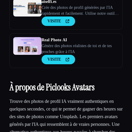
aiselfi.es
Crée des photos de profil générées par l'IA
rapidement et facilement. Utilise notre outil
pour créer des photos de profil IA
VISITE
personnalisées et gratuites en quelques
minutes. Essaye-le → aiselfi.es
Real Photo AI
Génère des photos réalistes de toi et de tes
proches grâce à l'IA
VISITE
À propos de Piclooks Avatars
Trouve des photos de profil IA vraiment authentiques en
quelques secondes, ce qui te permet de gagner des heures sur
des sites de photos comme Unsplash. Les premiers avatars
générés par l'IA qui ressemblent à de vraies personnes. Une
alternative authentique aux heures passées à chercher des