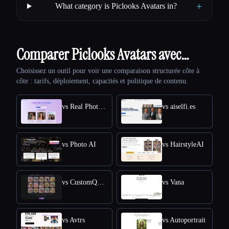
+
What category is Piclooks Avatars in?
Comparer Piclooks Avatars avec…
Choisissez un outil pour voir une comparaison structurée côte à
côte : tarifs, déploiement, capacités et politique de contenu.
vs Real Photo AI
vs aiselfi.es
vs Photo AI
vs HairstyleAI
vs CustomQR AI
vs Vana
vs Avtrs
vs Autoportrait