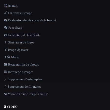
😎 Avatars
🖌️ Du texte à l'image
📸 Évaluation du visage et de la beauté
🎭 Face Swap
🪪 Générateur de headshots
⚜️ Générateur de logos
🔬 Image Upscaler
👩‍🎤 Mode
🖼️ Restauration de photos
🖼️ Retouche d'images
🪄 Suppresseur d'arrière-plan
💧 Suppresseur de filigranes
🔁 Variation d'une image à l'autre
🎬
VIDÉO