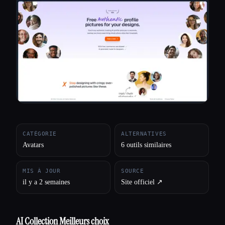
Toutes les catégories
À propos
CATÉGORIE
ALTERNATIVES
Avatars
6 outils similaires
MIS À JOUR
SOURCE
il y a 2 semaines
Site officiel ↗︎
AI Collection Meilleurs choix
Esc