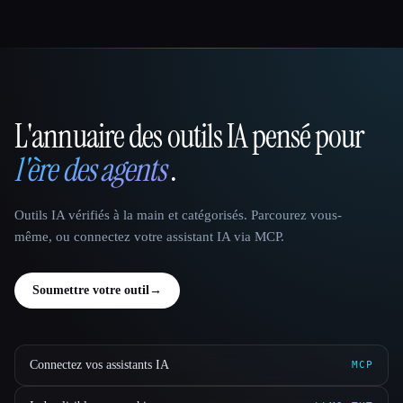
L'annuaire des outils IA pensé pour
That AI Collection
l'ère des agents
.
Outils IA vérifiés à la main et catégorisés. Parcourez vous-
même, ou connectez votre assistant IA via MCP.
Soumettre votre outil
→
Connectez vos assistants IA
MCP