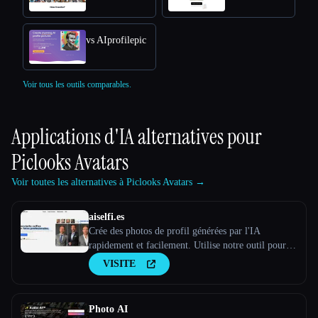
vs AIprofilepic
Voir tous les outils comparables.
Applications d'IA alternatives pour
Piclooks Avatars
Voir toutes les alternatives à Piclooks Avatars →
aiselfi.es
Crée des photos de profil générées par l'IA
rapidement et facilement. Utilise notre outil pour
créer des photos de profil IA personnalisées et
VISITE
gratuites en quelques minutes. Essaye-le →
aiselfi.es
Photo AI