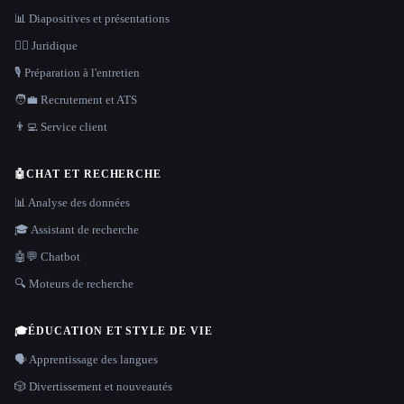
📊 Diapositives et présentations
👩‍⚖️ Juridique
🎙️ Préparation à l'entretien
🧑‍💼 Recrutement et ATS
👨‍💻 Service client
🤖
CHAT ET RECHERCHE
📊 Analyse des données
🎓 Assistant de recherche
🤖💬 Chatbot
🔍 Moteurs de recherche
🎓
ÉDUCATION ET STYLE DE VIE
🗣️ Apprentissage des langues
🎲 Divertissement et nouveautés