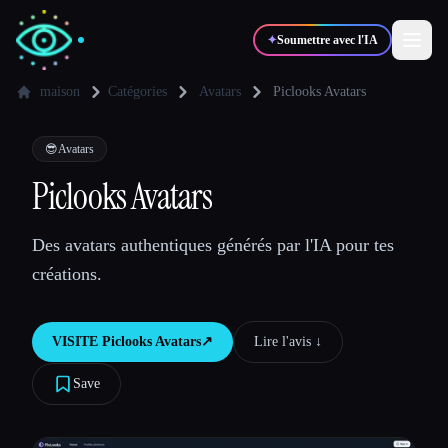
✦
Soumettre avec l'IA
maison
Catégories
Avatars
Piclooks Avatars
✍️
🎨
Auteurs
Designers
😎
Avatars
Piclooks Avatars
💻
📈
Développeurs
Marketeurs
Des avatars authentiques générés par l'IA pour tes
créations.
🎓
🎬
Étudiants
Créateurs
VISITE
Piclooks Avatars
↗︎
Lire l'avis ↓︎
Save
Blog
Comparer les outils