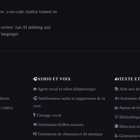
ew: a no-code chatbot trained on
 review: fast AI dubbing and
+ languages
🎧
AUDIO ET VOIX
✍️
TEXTE E
☎️ Agent vocal et robot téléphonique
📚 Aide aux dev
shorts
🎧 Améliorateur audio et suppression de la
✍️ Assistante d
voix
e vidéos
📖 Auteur de li
🎙️ Clonage vocal
💡 Bibliothèque
🔊 Générateur d'effets sonores
🕵️ Détecteur e
🎼 Générateur de chansons et de musique
📝 Générateur d