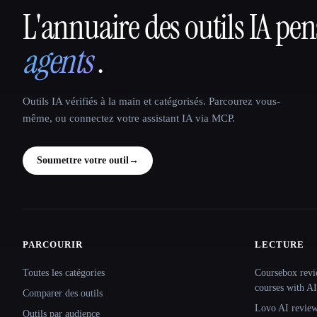
L'annuaire des outils IA pe
That AI Collection
agents
.
Outils IA vérifiés à la main et catégorisés. Parcourez vous-
même, ou connectez votre assistant IA via MCP.
Soumettre votre outil
→
PARCOURIR
LECTURE
Site navigation
Toutes les catégories
Coursebox revi
courses with AI
Comparer des outils
Lovo AI review:
Outils par audience