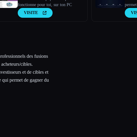
fonctionne pour toi, sur ton PC
permet 
l''accè
VISITE
VI
tels qu
modèles
via une
professionnels des fusions
s acheteurs/cibles.
vestisseurs et de cibles et
ce qui permet de gagner du