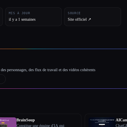
MIS À JOUR
SOURCE
il y a 1 semaines
Site officiel ↗︎
des personnages, des flux de travail et des vidéos cohérents
→
BrainSoup
AICa
Constitue une équipe d'IA qui
ChatGP