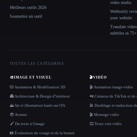
video studio
Meilleurs outils 2026
Webbotify revi
Soumettre un outil
your website
Translate.video
subtitles in 75
TOUTES LES CATÉGORIES
🎨
IMAGE ET VISUEL
🎬
VIDÉO
🎲 Animation & Modélisation 3D
🎬 Animation image-vidéo
🏯 Architecture & Design d''intérieur
📲 Créateur de TikTok et de 
🌄 Art et illustration basés sur l'IA
🎤 Doublage et traduction d
😎 Avatars
🎬 Montage vidéo
🖌️ Du texte à l'image
🎞️ Texte vers vidéo
📸 Évaluation du visage et de la beauté