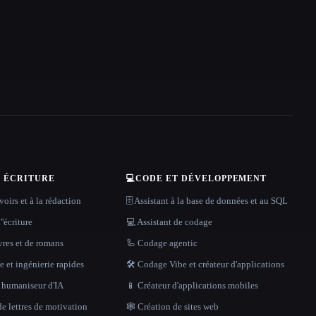
T ÉCRITURE
💻
CODE ET DÉVELOPPEMENT
oirs et à la rédaction
🗄️ Assistant à la base de données et au SQL
''écriture
💻 Assistant de codage
vres et de romans
🦾 Codage agentic
 et ingénierie rapides
🛠️ Codage Vibe et créateur d'applications
t humaniseur d'IA
📱 Créateur d'applications mobiles
e lettres de motivation
🕸 Création de sites web