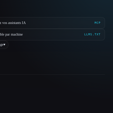
 vos assistants IA
MCP
ible par machine
LLMS.TXT
ge
▾