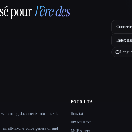
nsé pour
l'ère des
Connectez
Index lis
Langua
POUR L'IA
ew: turning documents into trackable
llms.txt
llms-full.txt
 an all-in-one voice generator and
MCP server