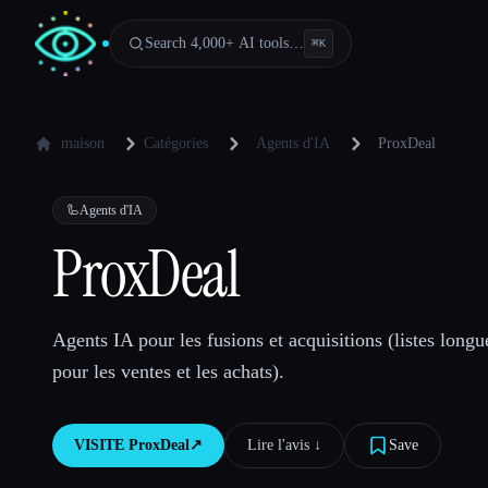
Search 4,000+ AI tools…
⌘
K
maison
Catégories
Agents d'IA
ProxDeal
🦾
Agents d'IA
ProxDeal
Agents IA pour les fusions et acquisitions (listes longue
pour les ventes et les achats).
VISITE
ProxDeal
↗︎
Lire l'avis ↓︎
Save