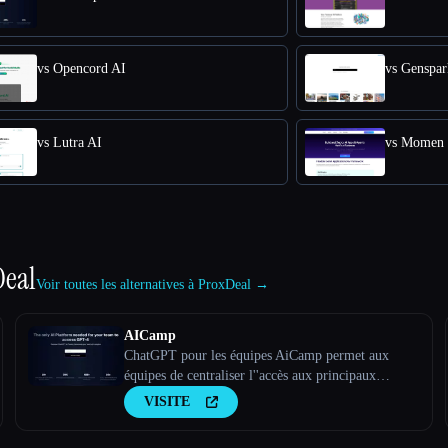
vs Opencord AI
vs Genspar
vs Lutra AI
vs Momen
Deal
Voir toutes les alternatives à ProxDeal →
AICamp
ChatGPT pour les équipes AiCamp permet aux
équipes de centraliser l''accès aux principaux
modèles d''IA tels que Claude, Bard, et à de grands
VISITE
modèles linguistiques personnalisés via une
plateforme unifiée.