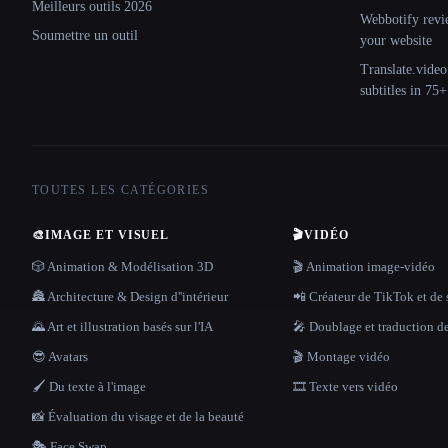
Meilleurs outils 2026
Webbotify revi
Soumettre un outil
your website
Translate.video
subtitles in 75
TOUTES LES CATÉGORIES
🎨
IMAGE ET VISUEL
🎬
VIDÉO
🎲 Animation & Modélisation 3D
🎬 Animation image-vidéo
🏯 Architecture & Design d''intérieur
📲 Créateur de TikTok et de 
🌄 Art et illustration basés sur l'IA
🎤 Doublage et traduction d
😎 Avatars
🎬 Montage vidéo
🖌️ Du texte à l'image
🎞️ Texte vers vidéo
📸 Évaluation du visage et de la beauté
🎭 Face Swap