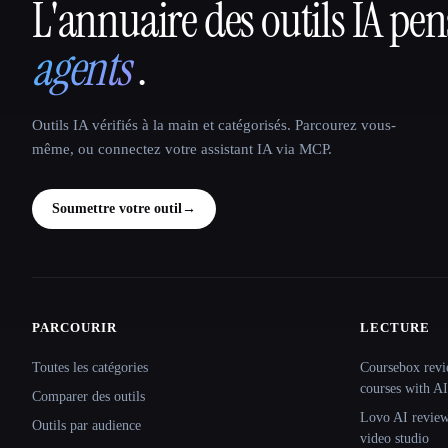
L'annuaire des outils IA pe
That AI Collection
agents
.
Outils IA vérifiés à la main et catégorisés. Parcourez vous-
même, ou connectez votre assistant IA via MCP.
Soumettre votre outil
→
PARCOURIR
LECTURE
Site navigation
Toutes les catégories
Coursebox revi
courses with AI
Comparer des outils
Lovo AI review:
Outils par audience
video studio