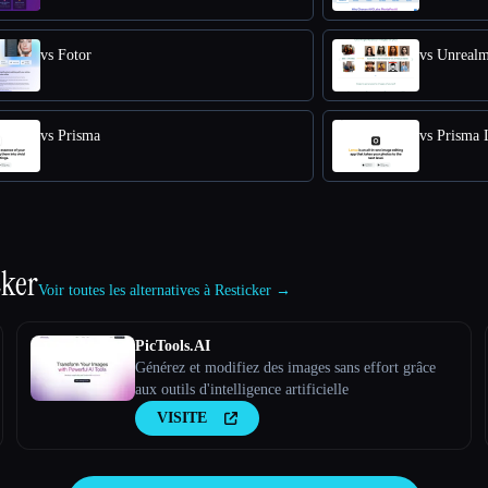
vs Fotor
vs Unreal
vs Prisma
vs Prisma 
cker
Voir toutes les alternatives à Resticker →
PicTools.AI
Générez et modifiez des images sans effort grâce
aux outils d'intelligence artificielle
VISITE