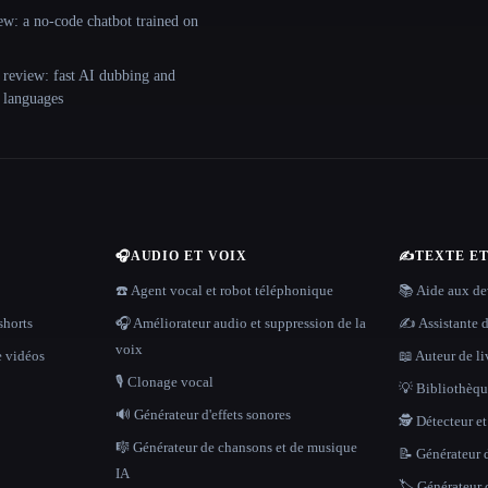
ew: a no-code chatbot trained on
 review: fast AI dubbing and
+ languages
🎧
AUDIO ET VOIX
✍️
TEXTE E
☎️ Agent vocal et robot téléphonique
📚 Aide aux dev
shorts
🎧 Améliorateur audio et suppression de la
✍️ Assistante d
voix
e vidéos
📖 Auteur de li
🎙️ Clonage vocal
💡 Bibliothèque
🔊 Générateur d'effets sonores
🕵️ Détecteur e
🎼 Générateur de chansons et de musique
📝 Générateur d
IA
🏷️ Générateur 