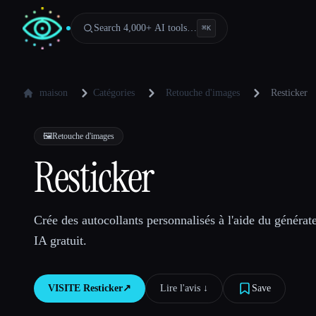
Search 4,000+ AI tools…
⌘
K
maison
Catégories
Retouche d'images
Resticker
🖼️
Retouche d'images
Resticker
Crée des autocollants personnalisés à l'aide du générate
IA gratuit.
VISITE
Resticker
↗︎
Lire l'avis ↓︎
Save