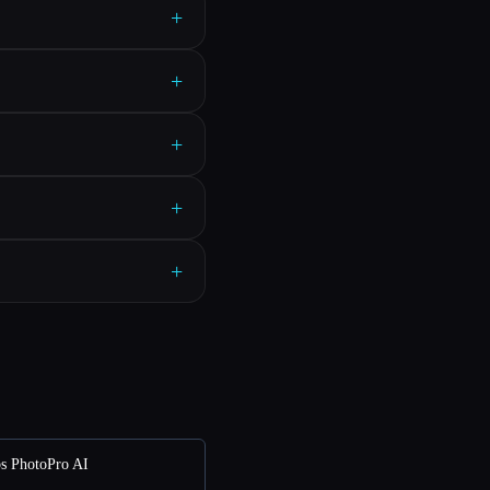
+
+
+
+
+
s PhotoPro AI