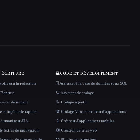
T ÉCRITURE
💻
CODE ET DÉVELOPPEMENT
oirs et à la rédaction
🗄️ Assistant à la base de données et au SQL
''écriture
💻 Assistant de codage
vres et de romans
🦾 Codage agentic
 et ingénierie rapides
🛠️ Codage Vibe et créateur d'applications
t humaniseur d'IA
📱 Créateur d'applications mobiles
e lettres de motivation
🕸 Création de sites web
de noms, de slogans et de
🔌 Plugins et extensions