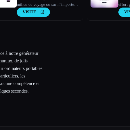
milieu de voyage ou sur n''importe
effort 
quelle photo de stock
artifici
VISITE
VI
ce à notre générateur
muraux, de jolis
ur ordinateurs portables
rticuliers, les
s. Aucune compétence en
uelques secondes.