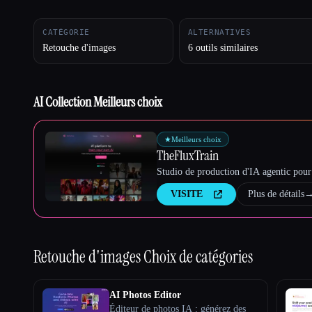
CATÉGORIE
ALTERNATIVES
Retouche d'images
6 outils similaires
Esc
AI Collection Meilleurs choix
★
Meilleurs choix
TheFluxTrain
Studio de production d'IA agentic pour 
VISITE
Plus de détails
Retouche d'images
Choix de catégories
AI Photos Editor
Éditeur de photos IA : générez des