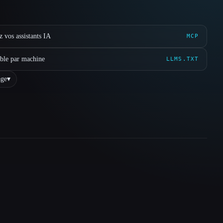
 vos assistants IA
MCP
ible par machine
LLMS.TXT
ge
▾