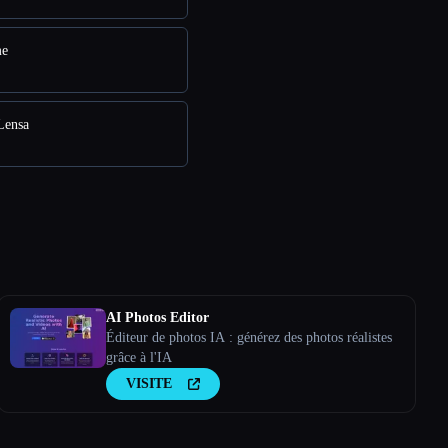
me
Lensa
AI Photos Editor
Éditeur de photos IA : générez des photos réalistes
grâce à l'IA
VISITE