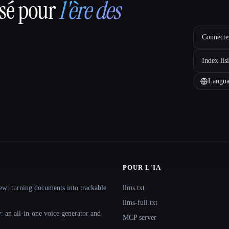
nsé pour
l'ère des
Connectez
Index lis
Langua
POUR L'IA
ew: turning documents into trackable
llms.txt
llms-full.txt
 an all-in-one voice generator and
MCP server