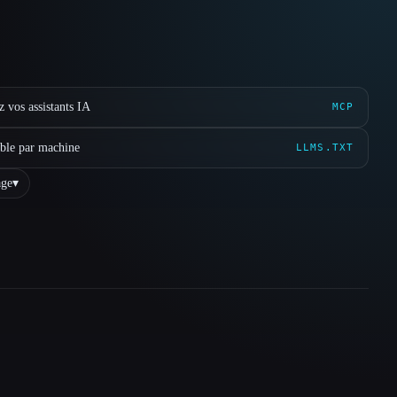
 vos assistants IA
MCP
ible par machine
LLMS.TXT
ge
▾