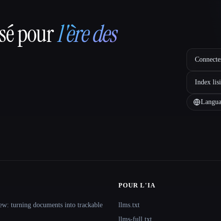
nsé pour
l'ère des
Connectez
Index lis
Langua
POUR L'IA
ew: turning documents into trackable
llms.txt
llms-full.txt