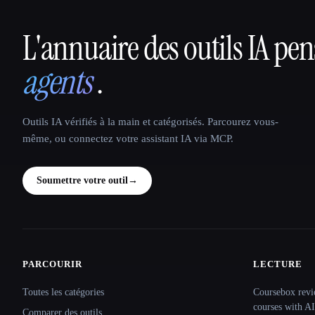
L'annuaire des outils IA pe
That AI Collection
agents
.
Outils IA vérifiés à la main et catégorisés. Parcourez vous-
même, ou connectez votre assistant IA via MCP.
Soumettre votre outil
→
PARCOURIR
LECTURE
Site navigation
Toutes les catégories
Coursebox revi
courses with AI
Comparer des outils