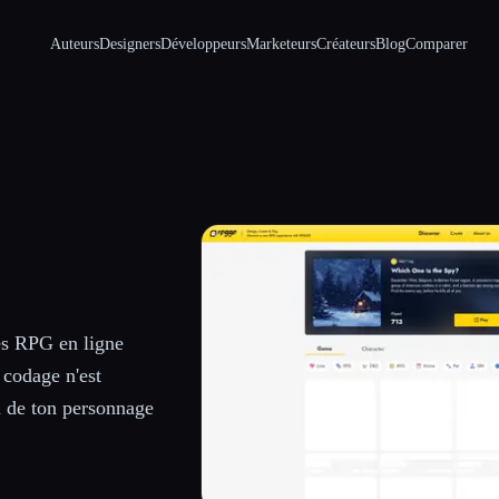
Auteurs
Designers
Développeurs
Marketeurs
Créateurs
Blog
Comparer
es RPG en ligne
 codage n'est
n de ton personnage