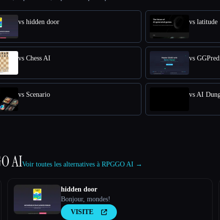
vs hidden door
vs latitude
vs Chess AI
vs GGPred
vs Scenario
vs AI Dun
O AI
Voir toutes les alternatives à RPGGO AI →
hidden door
Bonjour, mondes!
VISITE