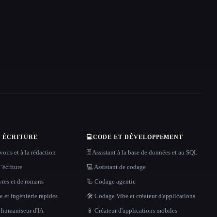
T ÉCRITURE
💻
CODE ET DÉVELOPPEMENT
oirs et à la rédaction
🗄️ Assistant à la base de données et au SQL
''écriture
💻 Assistant de codage
vres et de romans
🦾 Codage agentic
 et ingénierie rapides
🛠️ Codage Vibe et créateur d'applications
t humaniseur d'IA
📱 Créateur d'applications mobiles