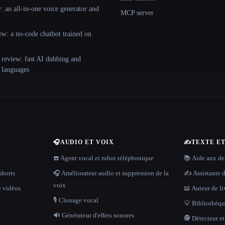
 an all-in-one voice generator and
MCP server
ew: a no-code chatbot trained on
 review: fast AI dubbing and
+ languages
🎧
AUDIO ET VOIX
✍️
TEXTE E
☎️ Agent vocal et robot téléphonique
📚 Aide aux dev
shorts
🎧 Améliorateur audio et suppression de la
✍️ Assistante d
voix
e vidéos
📖 Auteur de li
🎙️ Clonage vocal
💡 Bibliothèque
🔊 Générateur d'effets sonores
🕵️ Détecteur e