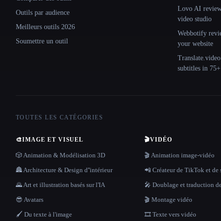
Lovo AI review:
Outils par audience
video studio
Meilleurs outils 2026
Webbotify revi
Soumettre un outil
your website
Translate.video
subtitles in 75
TOUTES LES CATÉGORIES
🎨
IMAGE ET VISUEL
🎬
VIDÉO
🎲 Animation & Modélisation 3D
🎬 Animation image-vidéo
🏯 Architecture & Design d''intérieur
📲 Créateur de TikTok et de 
🌄 Art et illustration basés sur l'IA
🎤 Doublage et traduction d
😎 Avatars
🎬 Montage vidéo
🖌️ Du texte à l'image
🎞️ Texte vers vidéo