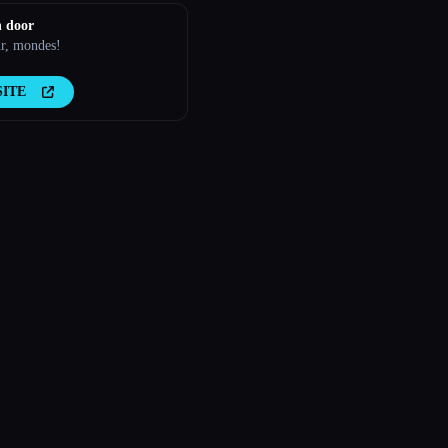
n door
r, mondes!
SITE