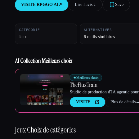
VISITE
RPGGO AI
↗︎
Lire l'avis ↓︎
Save
Esc
CATÉGORIE
ALTERNATIVES
Jeux
6 outils similaires
AI Collection Meilleurs choix
★
Meilleurs choix
TheFluxTrain
Studio de production d'IA agentic pour 
VISITE
Plus de détails
Jeux
Choix de catégories