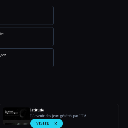
ict
geon
latitude
L''avenir des jeux générés par l''IA
VISITE