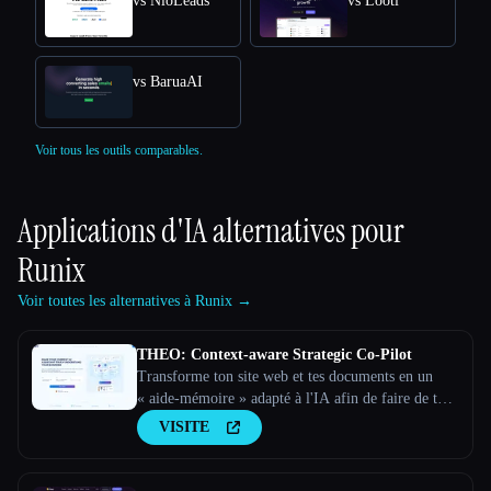
vs NioLeads
vs Looti
vs BaruaAI
Voir tous les outils comparables.
Applications d'IA alternatives pour
Runix
Voir toutes les alternatives à Runix →
THEO: Context-aware Strategic Co-Pilot
Transforme ton site web et tes documents en un
« aide-mémoire » adapté à l'IA afin de faire de ton
assistant d'IA un partenaire stratégique
VISITE