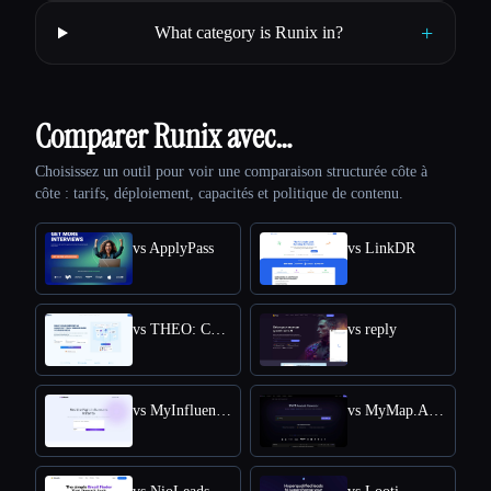
+
What category is Runix in?
Comparer Runix avec…
Choisissez un outil pour voir une comparaison structurée côte à
côte : tarifs, déploiement, capacités et politique de contenu.
vs ApplyPass
vs LinkDR
vs THEO: Context-aware Strategic Co-Pilot
vs reply
vs MyInfluencer
vs MyMap.AI Swot Analysis Generator