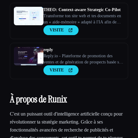
THEO: Context-aware Strategic Co-Pilot
Transforme ton site web et tes documents en
un « aide-mémoire » adapté à l'IA afin de
faire de ton assistant d'IA un partenaire
VISITE
stratégique
reply
Reply.io - Plateforme de promotion des
ventes et de génération de prospects basée sur
l'IA
VISITE
À propos de Runix
C'est un puissant outil d'intelligence artificielle conçu pour
révolutionner ta stratégie marketing. Grâce à ses
fonctionnalités avancées de recherche de publicités et
d'analyse des concurrents, cet outil te permet de te plonger