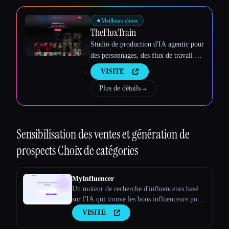
Esc
★
Meilleurs choix
TheFluxTrain
Studio de production d'IA agentic pour
des personnages, des flux de travail et
des vidéos cohérents
VISITE
Plus de détails
→
Sensibilisation des ventes et génération de
prospects
Choix de catégories
MyInfluencer
Un moteur de recherche d'influenceurs basé
sur l'IA qui trouve les bons influenceurs pour
toutes les entreprises
VISITE