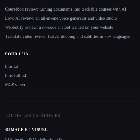
Coursebox review: turning documents into trackable courses with AI
Lovo AI review: an all-in-one voice generator and video studio
Webbotify review: a no-code chatbot trained on your website
Translate.video review: fast AI dubbing and subtitles in 75+ languages
POUR L'IA
llms.txt
llms-full.txt
MCP server
TOUTES LES CATÉGORIES
🎨
IMAGE ET VISUEL
🎲 Animation & Modélisation 3D