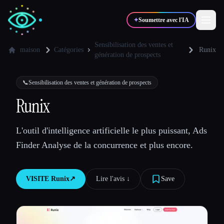
✦
Soumettre avec l'IA
Sensibilisation des ventes et
maison
Catégories
Runix
génération de prospects
✍️
🎨
Auteurs
Designers
📞
Sensibilisation des ventes et génération de prospects
Runix
💻
📈
Développeurs
Marketeurs
L'outil d'intelligence artificielle le plus puissant, Ads
🎓
🎬
Étudiants
Créateurs
Finder Analyse de la concurrence et plus encore.
VISITE
Runix
↗︎
Lire l'avis ↓︎
Save
Blog
Comparer les outils