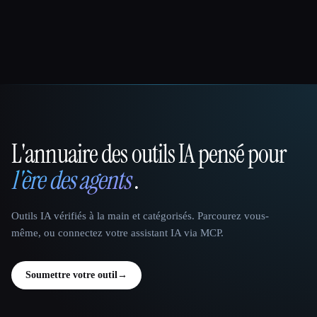
L'annuaire des outils IA pensé pour
That AI Collection
l'ère des agents
.
Outils IA vérifiés à la main et catégorisés. Parcourez vous-
même, ou connectez votre assistant IA via MCP.
Soumettre votre outil
→