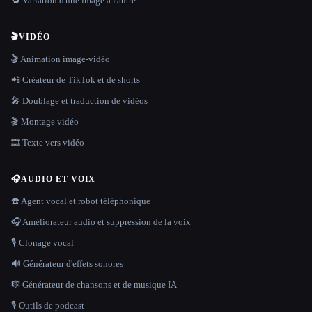
🔁 Variation d'une image à l'autre
🎬
VIDÉO
🎬 Animation image-vidéo
📲 Créateur de TikTok et de shorts
🎤 Doublage et traduction de vidéos
🎬 Montage vidéo
🎞️ Texte vers vidéo
🎧
AUDIO ET VOIX
☎️ Agent vocal et robot téléphonique
🎧 Améliorateur audio et suppression de la voix
🎙️ Clonage vocal
🔊 Générateur d'effets sonores
🎼 Générateur de chansons et de musique IA
🎙️ Outils de podcast