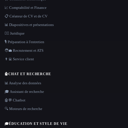
📈 Comptabilité et Finance
📋 Créateur de CV et de CV
📊 Diapositives et présentations
👩‍⚖️ Juridique
🎙️ Préparation à l'entretien
🧑‍💼 Recrutement et ATS
👨‍💻 Service client
🤖
CHAT ET RECHERCHE
📊 Analyse des données
🎓 Assistant de recherche
🤖💬 Chatbot
🔍 Moteurs de recherche
🎓
ÉDUCATION ET STYLE DE VIE