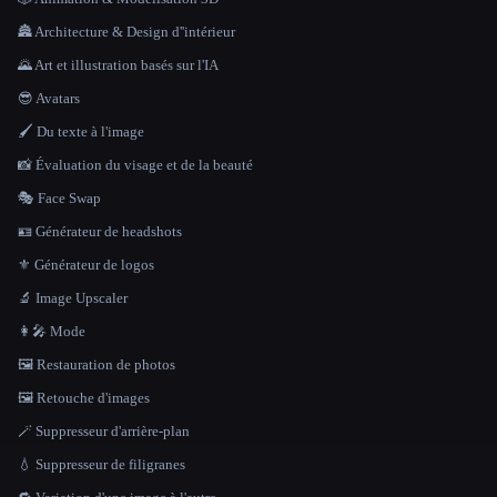
🏯 Architecture & Design d''intérieur
🌄 Art et illustration basés sur l'IA
😎 Avatars
🖌️ Du texte à l'image
📸 Évaluation du visage et de la beauté
🎭 Face Swap
🪪 Générateur de headshots
⚜️ Générateur de logos
🔬 Image Upscaler
👩‍🎤 Mode
🖼️ Restauration de photos
🖼️ Retouche d'images
🪄 Suppresseur d'arrière-plan
💧 Suppresseur de filigranes