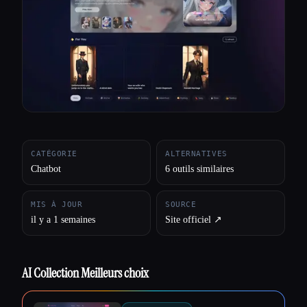
Toutes les catégories
À propos
CATÉGORIE
ALTERNATIVES
Chatbot
6 outils similaires
MIS À JOUR
SOURCE
il y a 1 semaines
Site officiel ↗︎
AI Collection Meilleurs choix
Esc