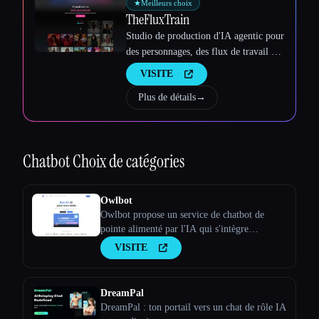
★
Meilleurs choix
TheFluxTrain
Studio de production d'IA agentic pour
des personnages, des flux de travail et
des vidéos cohérents
VISITE
Plus de détails
→
Chatbot
Choix de catégories
Owlbot
Owlbot propose un service de chatbot de
pointe alimenté par l'IA qui s'intègre
parfaitement à tes données pour fournir des
VISITE
réponses instantanées à toi, à tes clients ou à
ton équipe.
DreamPal
DreamPal : ton portail vers un chat de rôle IA