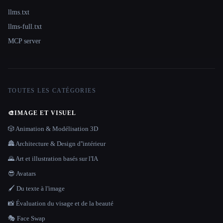
llms.txt
llms-full.txt
MCP server
TOUTES LES CATÉGORIES
🎨
IMAGE ET VISUEL
🎲 Animation & Modélisation 3D
🏯 Architecture & Design d''intérieur
🌄 Art et illustration basés sur l'IA
😎 Avatars
🖌️ Du texte à l'image
📸 Évaluation du visage et de la beauté
🎭 Face Swap