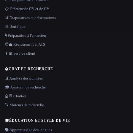
📋 Créateur de CV et de CV
📊 Diapositives et présentations
👩‍⚖️ Juridique
🎙️ Préparation à l'entretien
🧑‍💼 Recrutement et ATS
👨‍💻 Service client
🤖
CHAT ET RECHERCHE
📊 Analyse des données
🎓 Assistant de recherche
🤖💬 Chatbot
🔍 Moteurs de recherche
🎓
ÉDUCATION ET STYLE DE VIE
🗣️ Apprentissage des langues