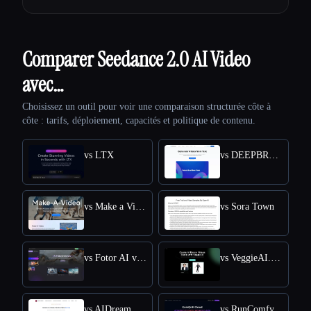
Comparer Seedance 2.0 AI Video
avec…
Choisissez un outil pour voir une comparaison structurée côte à
côte : tarifs, déploiement, capacités et politique de contenu.
vs LTX
vs DEEPBRAIN AI
vs Make a Video
vs Sora Town
vs Fotor AI video generator
vs VeggieAI.dance: Create AI Dance Videos with Veggie AI Free Online
vs AIDreamMachine
vs RunComfy