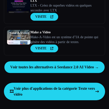
LTX
LTX - Créez de superbes vidéos en quelques
secondes avec LTX
VISITE
Make a Video
Make-A-Video est un système d''IA de pointe qui
génère des vidéos à partir de textes.
VISITE
Voir toutes les alternatives à Seedance 2.0 AI Video →
Voir plus d'applications de la catégorie
Texte vers
🎞️
vidéo