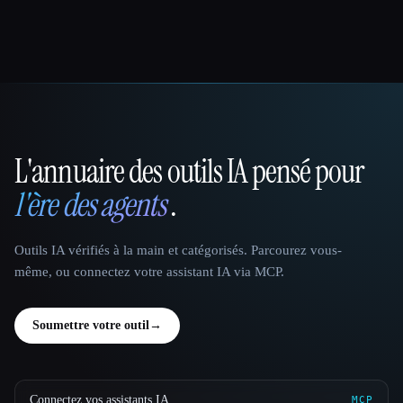
L'annuaire des outils IA pensé pour
That AI Collection
l'ère des agents
.
Outils IA vérifiés à la main et catégorisés. Parcourez vous-
même, ou connectez votre assistant IA via MCP.
Soumettre votre outil
→
Connectez vos assistants IA
MCP