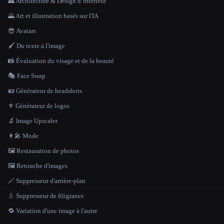
🏯 Architecture & Design d''intérieur
🌄 Art et illustration basés sur l'IA
😎 Avatars
🖌️ Du texte à l'image
📸 Évaluation du visage et de la beauté
🎭 Face Swap
🪪 Générateur de headshots
⚜️ Générateur de logos
🔬 Image Upscaler
👩‍🎤 Mode
🖼️ Restauration de photos
🖼️ Retouche d'images
🪄 Suppresseur d'arrière-plan
💧 Suppresseur de filigranes
🔁 Variation d'une image à l'autre