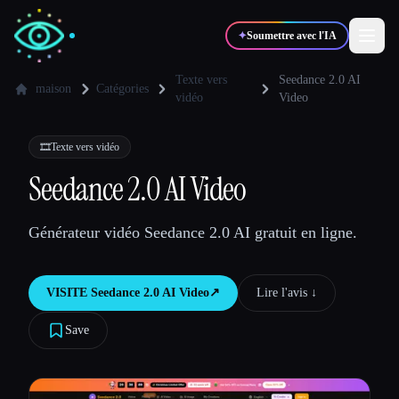
✦
Soumettre avec l'IA
Texte vers
Seedance 2.0 AI
maison
Catégories
vidéo
Video
✍️
🎨
Auteurs
Designers
🎞️
Texte vers vidéo
Seedance 2.0 AI Video
💻
📈
Développeurs
Marketeurs
Générateur vidéo Seedance 2.0 AI gratuit en ligne.
🎓
🎬
Étudiants
Créateurs
VISITE
Seedance 2.0 AI Video
↗︎
Lire l'avis ↓︎
Save
Blog
Comparer les outils