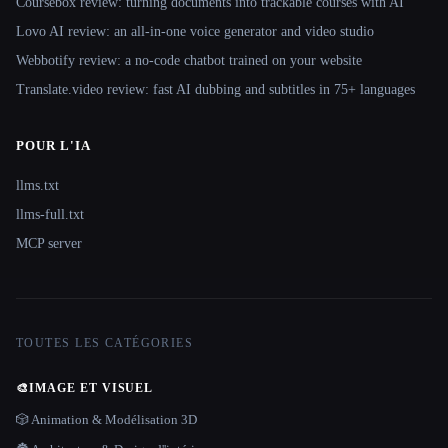
Coursebox review: turning documents into trackable courses with AI
Lovo AI review: an all-in-one voice generator and video studio
Webbotify review: a no-code chatbot trained on your website
Translate.video review: fast AI dubbing and subtitles in 75+ languages
POUR L'IA
llms.txt
llms-full.txt
MCP server
TOUTES LES CATÉGORIES
🎨
IMAGE ET VISUEL
🎲 Animation & Modélisation 3D