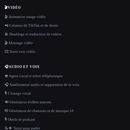
🎬
VIDÉO
🎬 Animation image-vidéo
📲 Créateur de TikTok et de shorts
🎤 Doublage et traduction de vidéos
🎬 Montage vidéo
🎞️ Texte vers vidéo
🎧
AUDIO ET VOIX
☎️ Agent vocal et robot téléphonique
🎧 Améliorateur audio et suppression de la voix
🎙️ Clonage vocal
🔊 Générateur d'effets sonores
🎼 Générateur de chansons et de musique IA
🎙️ Outils de podcast
📝🔉 Texte pour parler