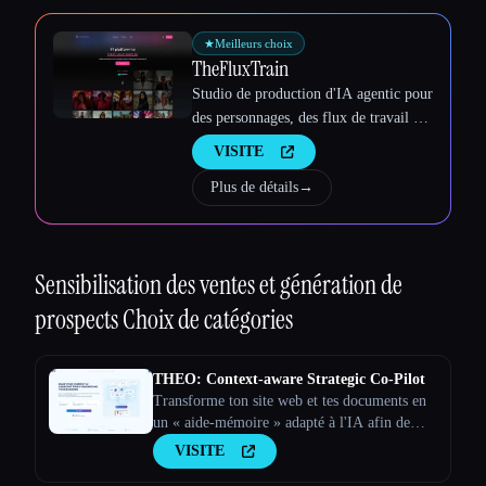
★
Meilleurs choix
TheFluxTrain
Studio de production d'IA agentic pour
des personnages, des flux de travail et
des vidéos cohérents
VISITE
Plus de détails
→
Sensibilisation des ventes et génération de
prospects
Choix de catégories
THEO: Context-aware Strategic Co-Pilot
Transforme ton site web et tes documents en
un « aide-mémoire » adapté à l'IA afin de
faire de ton assistant d'IA un partenaire
VISITE
stratégique