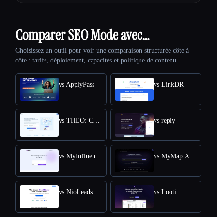
Comparer SEO Mode avec…
Choisissez un outil pour voir une comparaison structurée côte à
côte : tarifs, déploiement, capacités et politique de contenu.
vs ApplyPass
vs LinkDR
vs THEO: Context-aware Strategic Co-Pilot
vs reply
vs MyInfluencer
vs MyMap.AI Swot Analysis Generator
vs NioLeads
vs Looti