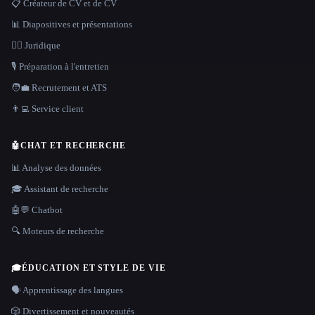
📋 Créateur de CV et de CV
📊 Diapositives et présentations
👩‍⚖️ Juridique
🎙️ Préparation à l'entretien
🧑‍💼 Recrutement et ATS
👨‍💻 Service client
🤖
CHAT ET RECHERCHE
📊 Analyse des données
🎓 Assistant de recherche
🤖💬 Chatbot
🔍 Moteurs de recherche
🎓
ÉDUCATION ET STYLE DE VIE
🗣️ Apprentissage des langues
🎲 Divertissement et nouveautés