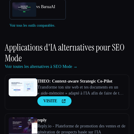
vs BaruaAI
Voir tous les outils comparables.
Applications d'IA alternatives pour
SEO
Mode
Voir toutes les alternatives à SEO Mode →
THEO: Context-aware Strategic Co-Pilot
Transforme ton site web et tes documents en un
« aide-mémoire » adapté à l'IA afin de faire de ton
assistant d'IA un partenaire stratégique
VISITE
reply
Reply.io - Plateforme de promotion des ventes et de
génération de prospects basée sur l'IA