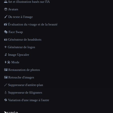
🌄 Art et illustration basés sur l'IA
😎 Avatars
🖌️ Du texte à l'image
📸 Évaluation du visage et de la beauté
🎭 Face Swap
🪪 Générateur de headshots
⚜️ Générateur de logos
🔬 Image Upscaler
👩‍🎤 Mode
🖼️ Restauration de photos
🖼️ Retouche d'images
🪄 Suppresseur d'arrière-plan
💧 Suppresseur de filigranes
🔁 Variation d'une image à l'autre