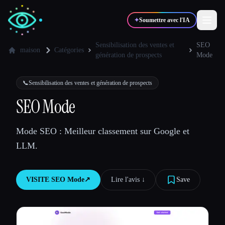
✦
Soumettre avec l'IA
Sensibilisation des ventes et
SEO
maison
Catégories
génération de prospects
Mode
✍️
🎨
Auteurs
Designers
📞
Sensibilisation des ventes et génération de prospects
SEO Mode
💻
📈
Développeurs
Marketeurs
Mode SEO : Meilleur classement sur Google et
🎓
🎬
Étudiants
Créateurs
LLM.
VISITE
SEO Mode
↗︎
Lire l'avis ↓︎
Save
Blog
Comparer les outils