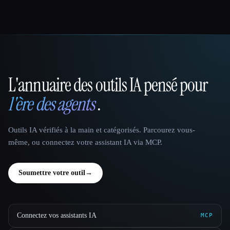
L'annuaire des outils IA pensé pour
That AI Collection
l'ère des agents
.
Outils IA vérifiés à la main et catégorisés. Parcourez vous-
même, ou connectez votre assistant IA via MCP.
Soumettre votre outil
→
Connectez vos assistants IA
MCP