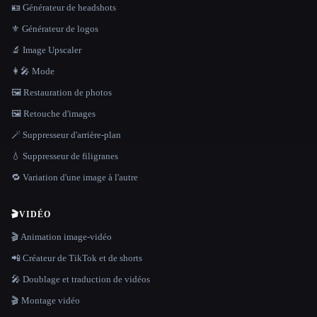
🪪 Générateur de headshots
⚜️ Générateur de logos
🔬 Image Upscaler
👩‍🎤 Mode
🖼️ Restauration de photos
🖼️ Retouche d'images
🪄 Suppresseur d'arrière-plan
💧 Suppresseur de filigranes
🔁 Variation d'une image à l'autre
🎬
VIDÉO
🎬 Animation image-vidéo
📲 Créateur de TikTok et de shorts
🎤 Doublage et traduction de vidéos
🎬 Montage vidéo