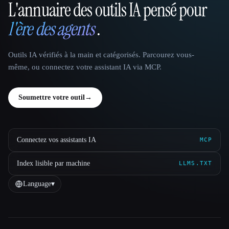
L'annuaire des outils IA pensé pour
That AI Collection
l'ère des agents
.
Outils IA vérifiés à la main et catégorisés. Parcourez vous-
même, ou connectez votre assistant IA via MCP.
Soumettre votre outil
→
Connectez vos assistants IA
MCP
Index lisible par machine
LLMS.TXT
Language
▾