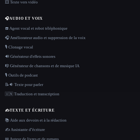
🎞️ Texte vers vidéo
🎧
AUDIO ET VOIX
☎️ Agent vocal et robot téléphonique
🎧 Améliorateur audio et suppression de la voix
🎙️ Clonage vocal
🔊 Générateur d'effets sonores
🎼 Générateur de chansons et de musique IA
🎙️ Outils de podcast
📝🔉 Texte pour parler
🇺🇳 Traduction et transcription
✍️
TEXTE ET ÉCRITURE
📚 Aide aux devoirs et à la rédaction
✍️ Assistante d''écriture
📖 Auteur de livres et de romans