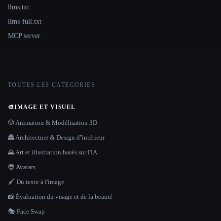
llms.txt
llms-full.txt
MCP server
TOUTES LES CATÉGORIES
🎨
IMAGE ET VISUEL
🎲 Animation & Modélisation 3D
🏯 Architecture & Design d''intérieur
🌄 Art et illustration basés sur l'IA
😎 Avatars
🖌️ Du texte à l'image
📸 Évaluation du visage et de la beauté
🎭 Face Swap