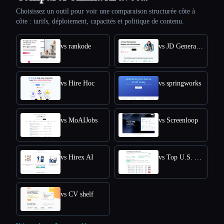
Choisissez un outil pour voir une comparaison structurée côte à
côte : tarifs, déploiement, capacités et politique de contenu.
vs rankode
vs JD Generator
vs Hire Hoc
vs springworks
vs MoAIJobs
vs Screenloop
vs Hirex AI
vs Top U.S. New Grads Job
vs CV shelf