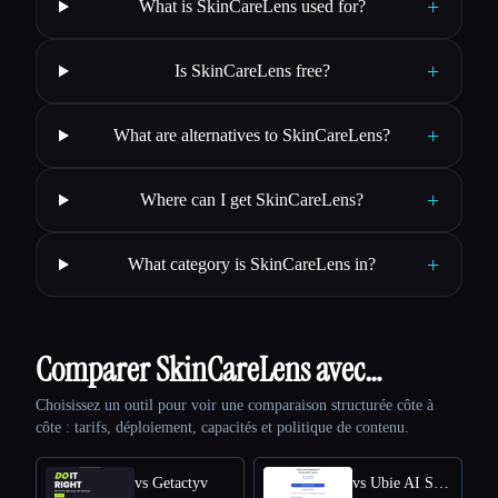
+
What is SkinCareLens used for?
+
Is SkinCareLens free?
+
What are alternatives to SkinCareLens?
+
Where can I get SkinCareLens?
+
What category is SkinCareLens in?
Comparer SkinCareLens avec…
Choisissez un outil pour voir une comparaison structurée côte à
côte : tarifs, déploiement, capacités et politique de contenu.
vs Getactyv
vs Ubie AI Symptom Checker