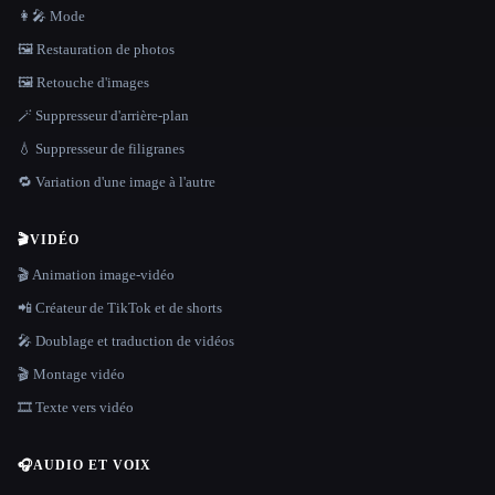
👩‍🎤 Mode
🖼️ Restauration de photos
🖼️ Retouche d'images
🪄 Suppresseur d'arrière-plan
💧 Suppresseur de filigranes
🔁 Variation d'une image à l'autre
🎬
VIDÉO
🎬 Animation image-vidéo
📲 Créateur de TikTok et de shorts
🎤 Doublage et traduction de vidéos
🎬 Montage vidéo
🎞️ Texte vers vidéo
🎧
AUDIO ET VOIX