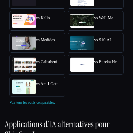
vs Kallo
vs Well Me Right
vs Medidex Connect
vs S10.AI
vs Calisthenics Workout Plan
vs Eureka Health
vs Am I Getting Fatter Quiz
Voir tous les outils comparables.
Applications d'IA alternatives pour