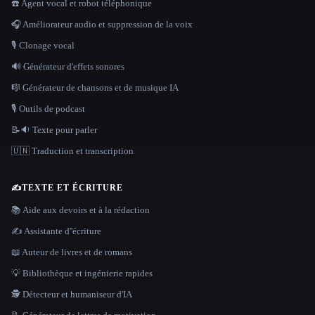
☎️ Agent vocal et robot téléphonique
🎧 Améliorateur audio et suppression de la voix
🎙️ Clonage vocal
🔊 Générateur d'effets sonores
🎼 Générateur de chansons et de musique IA
🎙️ Outils de podcast
📝🔉 Texte pour parler
🇺🇳 Traduction et transcription
✍️
TEXTE ET ÉCRITURE
📚 Aide aux devoirs et à la rédaction
✍️ Assistante d''écriture
📖 Auteur de livres et de romans
💡 Bibliothèque et ingénierie rapides
🕵️ Détecteur et humaniseur d'IA