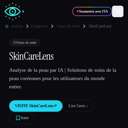
✦
Soumettre avec l'IA
maison
Catégories
Soins de santé
SkinCareLens
✍️
🎨
Auteurs
Designers
👩‍⚕️
Soins de santé
SkinCareLens
💻
📈
Développeurs
Marketeurs
Analyse de la peau par IA | Solutions de soins de la
peau coréennes pour les utilisateurs du monde
🎓
🎬
Étudiants
Créateurs
entier.
VISITE
SkinCareLens
↗︎
Lire l'avis ↓︎
Blog
Save
Comparer les outils