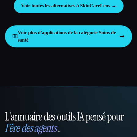
Voir toutes les alternatives à SkinCareLens →
Voir plus d'applications de la catégorie
Soins de
👩‍⚕️
santé
L'annuaire des outils IA pensé pour
That AI Collection
l'ère des agents
.