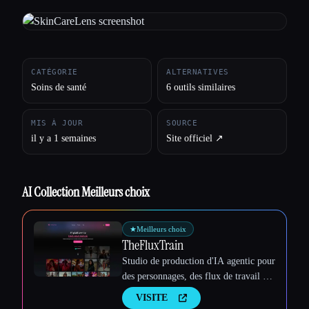
Toutes les catégories
À propos
CATÉGORIE
ALTERNATIVES
Soins de santé
6 outils similaires
MIS À JOUR
SOURCE
il y a 1 semaines
Site officiel ↗︎
AI Collection Meilleurs choix
★
Meilleurs choix
TheFluxTrain
Studio de production d'IA agentic pour
des personnages, des flux de travail et
Esc
des vidéos cohérents
VISITE