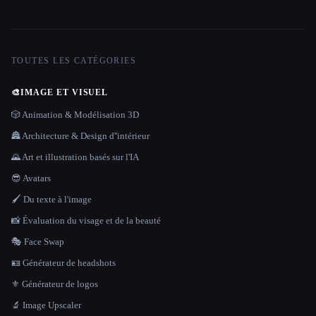
TOUTES LES CATÉGORIES
🎨
IMAGE ET VISUEL
🎲 Animation & Modélisation 3D
🏯 Architecture & Design d''intérieur
🌄 Art et illustration basés sur l'IA
😎 Avatars
🖌️ Du texte à l'image
📸 Évaluation du visage et de la beauté
🎭 Face Swap
🪪 Générateur de headshots
⚜️ Générateur de logos
🔬 Image Upscaler