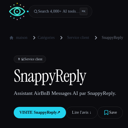
Search 4,000+ AI tools…
⌘
K
maison
Catégories
Service client
SnappyReply
👨‍💻
Service client
SnappyReply
Assistant AirBnB Messages AI par SnappyReply.
VISITE
SnappyReply
↗︎
Lire l'avis ↓︎
Save