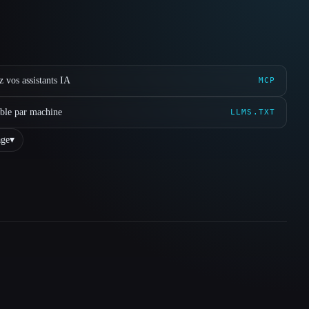
 vos assistants IA
MCP
ible par machine
LLMS.TXT
ge
▾