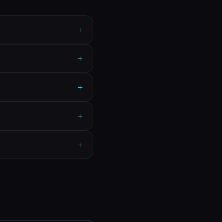
+
+
+
+
+