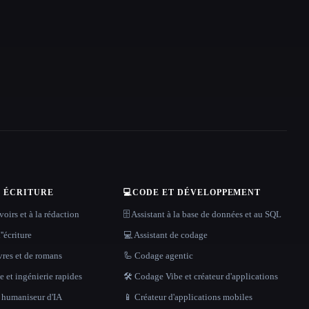
T ÉCRITURE
💻
CODE ET DÉVELOPPEMENT
oirs et à la rédaction
🗄️ Assistant à la base de données et au SQL
''écriture
💻 Assistant de codage
vres et de romans
🦾 Codage agentic
 et ingénierie rapides
🛠️ Codage Vibe et créateur d'applications
t humaniseur d'IA
📱 Créateur d'applications mobiles