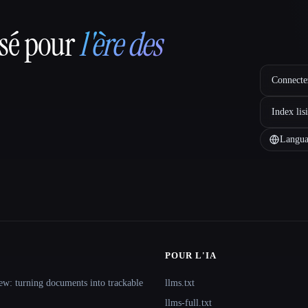
nsé pour
l'ère des
Connectez
Index lis
Langua
POUR L'IA
ew: turning documents into trackable
llms.txt
llms-full.txt