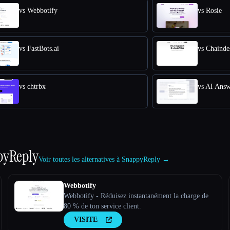
vs Webbotify
vs Rosie
vs FastBots.ai
vs Chainde
vs chtrbx
vs AI Answ
pyReply
Voir toutes les alternatives à SnappyReply →
Webbotify
Webbotify - Réduisez instantanément la charge de
80 % de ton service client.
VISITE