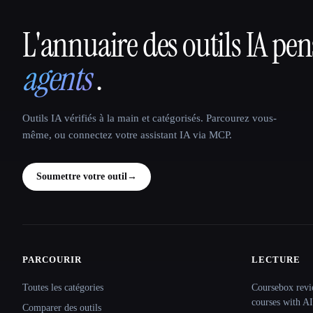
L'annuaire des outils IA pe
That AI Collection
agents
.
Outils IA vérifiés à la main et catégorisés. Parcourez vous-
même, ou connectez votre assistant IA via MCP.
Soumettre votre outil
→
PARCOURIR
LECTURE
Site navigation
Toutes les catégories
Coursebox revi
courses with AI
Comparer des outils