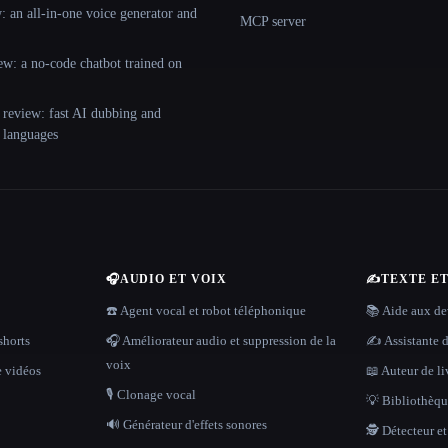
 an all-in-one voice generator and
MCP server
ew: a no-code chatbot trained on
 review: fast AI dubbing and
+ languages
🎧
AUDIO ET VOIX
✍️
TEXTE E
☎️ Agent vocal et robot téléphonique
📚 Aide aux dev
shorts
🎧 Améliorateur audio et suppression de la
✍️ Assistante d
voix
e vidéos
📖 Auteur de li
🎙️ Clonage vocal
💡 Bibliothèque
🔊 Générateur d'effets sonores
🕵️ Détecteur e