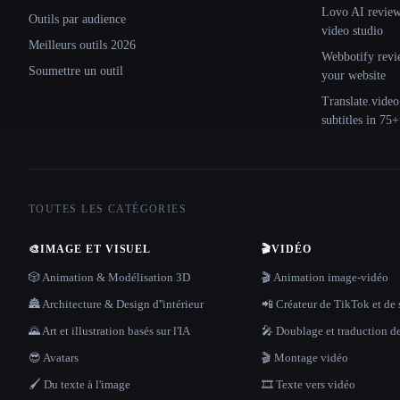
Lovo AI review:
Outils par audience
video studio
Meilleurs outils 2026
Webbotify revi
Soumettre un outil
your website
Translate.video
subtitles in 75
TOUTES LES CATÉGORIES
🎨
IMAGE ET VISUEL
🎬
VIDÉO
🎲 Animation & Modélisation 3D
🎬 Animation image-vidéo
🏯 Architecture & Design d''intérieur
📲 Créateur de TikTok et de 
🌄 Art et illustration basés sur l'IA
🎤 Doublage et traduction d
😎 Avatars
🎬 Montage vidéo
🖌️ Du texte à l'image
🎞️ Texte vers vidéo