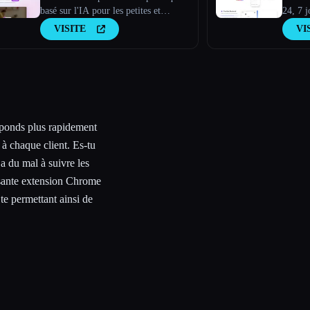
basé sur l'IA pour les petites et
24, 7 j
moyennes entreprises.
en dire
VISITE
VI
ponds plus rapidement
 à chaque client. Es-tu
a du mal à suivre les
ssante extension Chrome
 te permettant ainsi de