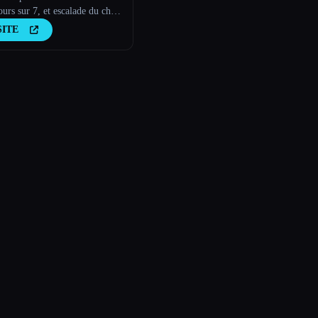
ours sur 7, et escalade du chat
ct
SITE