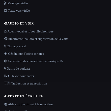
🎬 Montage vidéo
🎞️ Texte vers vidéo
🎧
AUDIO ET VOIX
☎️ Agent vocal et robot téléphonique
🎧 Améliorateur audio et suppression de la voix
🎙️ Clonage vocal
🔊 Générateur d'effets sonores
🎼 Générateur de chansons et de musique IA
🎙️ Outils de podcast
📝🔉 Texte pour parler
🇺🇳 Traduction et transcription
✍️
TEXTE ET ÉCRITURE
📚 Aide aux devoirs et à la rédaction