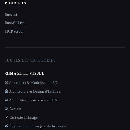
POUR L'IA
llms.txt
llms-full.txt
MCP server
TOUTES LES CATÉGORIES
🎨
IMAGE ET VISUEL
🎲 Animation & Modélisation 3D
🏯 Architecture & Design d''intérieur
🌄 Art et illustration basés sur l'IA
😎 Avatars
🖌️ Du texte à l'image
📸 Évaluation du visage et de la beauté