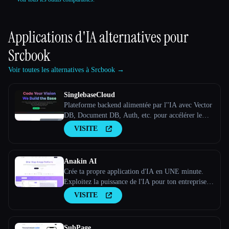
Applications d'IA alternatives pour
Srcbook
Voir toutes les alternatives à Srcbook →
SinglebaseCloud
Plateforme backend alimentée par l''IA avec Vector
DB, Document DB, Auth, etc. pour accélérer le
développement des applications.
VISITE
Anakin AI
Crée ta propre application d'IA en UNE minute.
Exploitez la puissance de l'IA pour ton entreprise.
Notre créateur d'applications d'IA sans code te
VISITE
permet de créer des applications d'IA uniques et
autonomes
SubPage