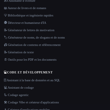
✍️ Assistante d''écriture
📖 Auteur de livres et de romans
💡 Bibliothèque et ingénierie rapides
🕵️ Détecteur et humaniseur d'IA
📝 Générateur de lettres de motivation
🏷️ Générateur de noms, de slogans et de noms
📠 Génération de contenu et référencement
📝 Génération de texte
📄 Outils pour les PDF et les documents
💻
CODE ET DÉVELOPPEMENT
🗄️ Assistant à la base de données et au SQL
💻 Assistant de codage
🦾 Codage agentic
🛠️ Codage Vibe et créateur d'applications
📱 Créateur d'applications mobiles