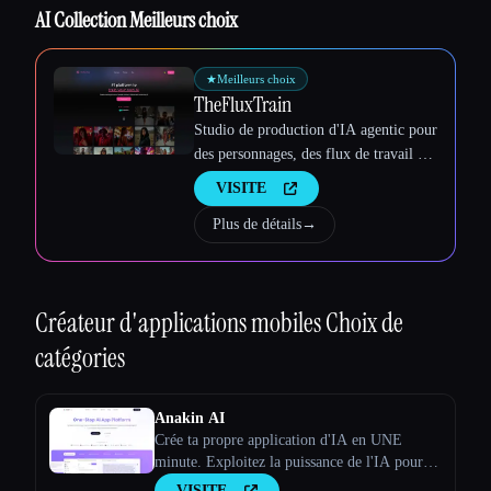
AI Collection Meilleurs choix
★
Meilleurs choix
TheFluxTrain
Studio de production d'IA agentic pour
des personnages, des flux de travail et
des vidéos cohérents
VISITE
Plus de détails
→
Créateur d'applications mobiles
Choix de
catégories
Anakin AI
Crée ta propre application d'IA en UNE
minute. Exploitez la puissance de l'IA pour
ton entreprise. Notre créateur d'applications
VISITE