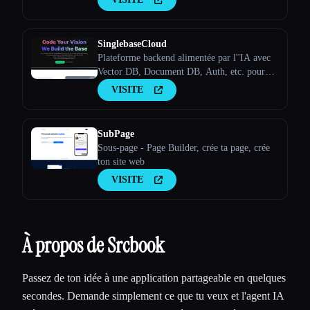
d'IA sans code te permet de créer des
applications d'IA uniques et autonomes
SinglebaseCloud
Plateforme backend alimentée par l''IA avec
Vector DB, Document DB, Auth, etc. pour
accélérer le développement des applications.
VISITE
SubPage
Sous-page - Page Builder, crée ta page, crée
ton site web
VISITE
À propos de Srcbook
Passez de ton idée à une application partageable en quelques
secondes. Demande simplement ce que tu veux et l'agent IA