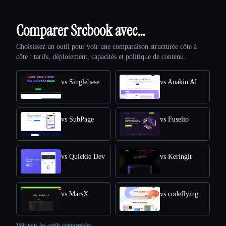
Comparer Srcbook avec…
Choisissez un outil pour voir une comparaison structurée côte à
côte : tarifs, déploiement, capacités et politique de contenu.
vs SinglebaseCloud
vs Anakin AI
vs SubPage
vs Fuselio
vs Quickie Dev
vs Keringit
vs MarsX
vs codeflying
Voir tous les outils comparables.