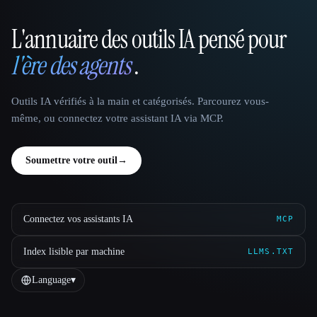
L'annuaire des outils IA pensé pour
That AI Collection
l'ère des agents
.
Outils IA vérifiés à la main et catégorisés. Parcourez vous-
même, ou connectez votre assistant IA via MCP.
Soumettre votre outil
→
Connectez vos assistants IA
MCP
Index lisible par machine
LLMS.TXT
Language
▾