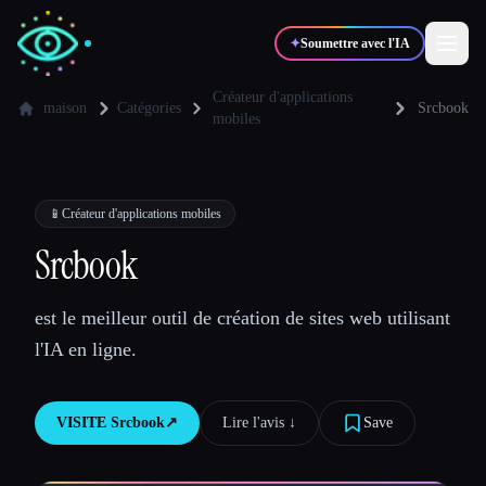
✦
Soumettre avec l'IA
Créateur d'applications
maison
Catégories
Srcbook
mobiles
✍️
🎨
Auteurs
Designers
📱
Créateur d'applications mobiles
💻
📈
Développeurs
Marketeurs
Srcbook
🎓
🎬
Étudiants
Créateurs
est le meilleur outil de création de sites web utilisant
l'IA en ligne.
Blog
VISITE
Srcbook
↗︎
Lire l'avis ↓︎
Save
Comparer les outils