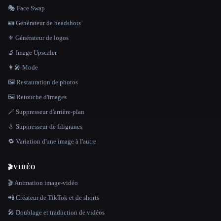
🎭 Face Swap
🪪 Générateur de headshots
⚜️ Générateur de logos
🔬 Image Upscaler
👩‍🎤 Mode
🖼️ Restauration de photos
🖼️ Retouche d'images
🪄 Suppresseur d'arrière-plan
💧 Suppresseur de filigranes
🔁 Variation d'une image à l'autre
🎬
VIDÉO
🎬 Animation image-vidéo
📲 Créateur de TikTok et de shorts
🎤 Doublage et traduction de vidéos