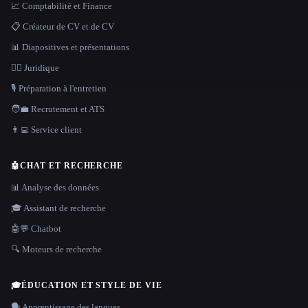
📈 Comptabilité et Finance
📋 Créateur de CV et de CV
📊 Diapositives et présentations
👩‍⚖️ Juridique
🎙️ Préparation à l'entretien
🧑‍💼 Recrutement et ATS
👨‍💻 Service client
🤖
CHAT ET RECHERCHE
📊 Analyse des données
🎓 Assistant de recherche
🤖💬 Chatbot
🔍 Moteurs de recherche
🎓
ÉDUCATION ET STYLE DE VIE
🗣️ Apprentissage des langues