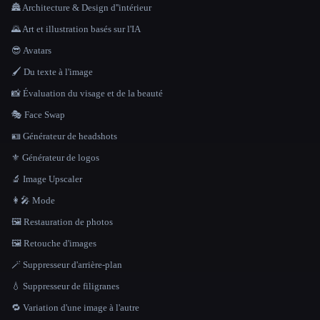
🏯 Architecture & Design d''intérieur
🌄 Art et illustration basés sur l'IA
😎 Avatars
🖌️ Du texte à l'image
📸 Évaluation du visage et de la beauté
🎭 Face Swap
🪪 Générateur de headshots
⚜️ Générateur de logos
🔬 Image Upscaler
👩‍🎤 Mode
🖼️ Restauration de photos
🖼️ Retouche d'images
🪄 Suppresseur d'arrière-plan
💧 Suppresseur de filigranes
🔁 Variation d'une image à l'autre