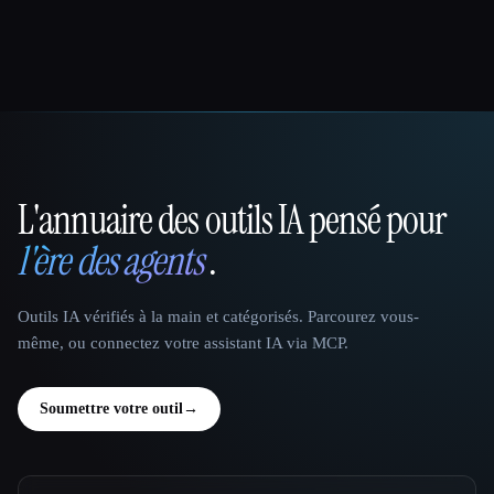
L'annuaire des outils IA pensé pour
That AI Collection
l'ère des agents
.
Outils IA vérifiés à la main et catégorisés. Parcourez vous-
même, ou connectez votre assistant IA via MCP.
Soumettre votre outil
→