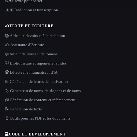
📝🔉 Texte pour parler
🇺🇳 Traduction et transcription
✍️
TEXTE ET ÉCRITURE
📚 Aide aux devoirs et à la rédaction
✍️ Assistante d''écriture
📖 Auteur de livres et de romans
💡 Bibliothèque et ingénierie rapides
🕵️ Détecteur et humaniseur d'IA
📝 Générateur de lettres de motivation
🏷️ Générateur de noms, de slogans et de noms
📠 Génération de contenu et référencement
📝 Génération de texte
📄 Outils pour les PDF et les documents
💻
CODE ET DÉVELOPPEMENT