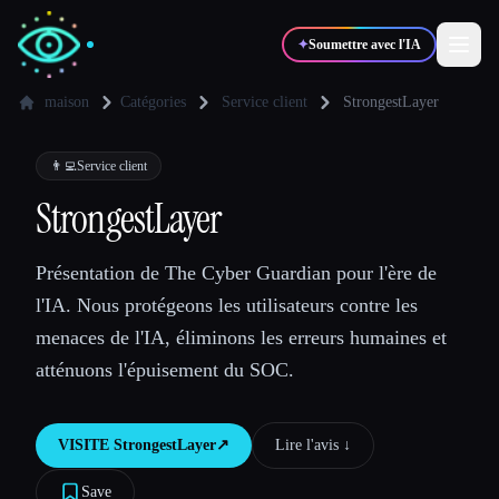
✦
Soumettre avec l'IA
maison
Catégories
Service client
StrongestLayer
✍️
🎨
Auteurs
Designers
👨‍💻
Service client
StrongestLayer
💻
📈
Développeurs
Marketeurs
Présentation de The Cyber Guardian pour l'ère de
l'IA. Nous protégeons les utilisateurs contre les
🎓
🎬
Étudiants
Créateurs
menaces de l'IA, éliminons les erreurs humaines et
atténuons l'épuisement du SOC.
Blog
VISITE
StrongestLayer
↗︎
Lire l'avis ↓︎
Comparer les outils
Save