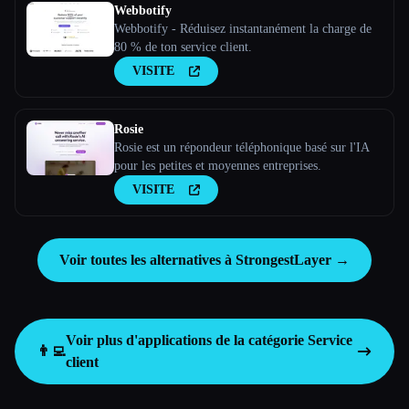
Webbotify
Webbotify - Réduisez instantanément la charge de
80 % de ton service client.
VISITE
Rosie
Rosie est un répondeur téléphonique basé sur l'IA
pour les petites et moyennes entreprises.
VISITE
Voir toutes les alternatives à StrongestLayer →
Voir plus d'applications de la catégorie
Service
👨‍💻
client