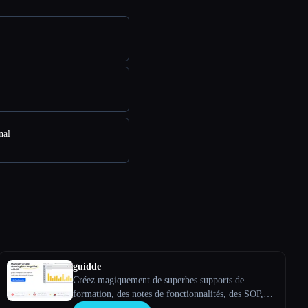
nal
guidde
Créez magiquement de superbes supports de
formation, des notes de fonctionnalités, des SOP,
des guides d''intégration, des guides pratiques, des