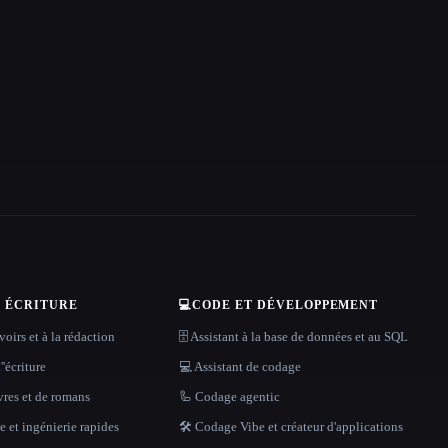
T ÉCRITURE
💻
CODE ET DÉVELOPPEMENT
oirs et à la rédaction
🗄️ Assistant à la base de données et au SQL
''écriture
💻 Assistant de codage
vres et de romans
🦾 Codage agentic
 et ingénierie rapides
🛠️ Codage Vibe et créateur d'applications