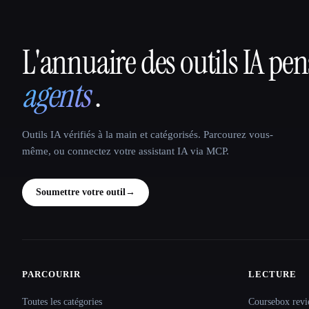
L'annuaire des outils IA pe
That AI Collection
agents
.
Outils IA vérifiés à la main et catégorisés. Parcourez vous-
même, ou connectez votre assistant IA via MCP.
Soumettre votre outil
→
PARCOURIR
LECTURE
Site navigation
Toutes les catégories
Coursebox revi