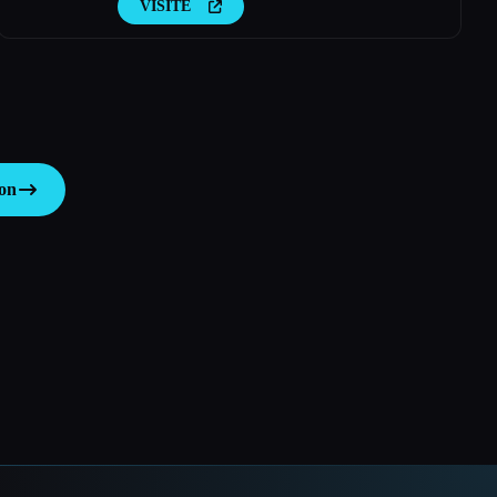
VISITE
FAQ avec l''IA.
ion