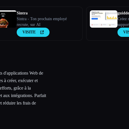
Sintra
guidd
Sintra - Ton prochain employé
Créez 
recrute, sur AI
support
fonctio
VISITE
VI
d''inté
des FA
sts d'applications Web de
s à créer, exécuter et
fforts, grâce à la
t aux intégrations. Parfait
t réduire les frais de