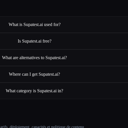
What is Supatest.ai used for?
Is Supatest.ai free?
What are alternatives to Supatest.ai?
Where can I get Supatest.ai?
What category is Supatest.ai in?
arifs, déploiement, capacités et politique de contenu.