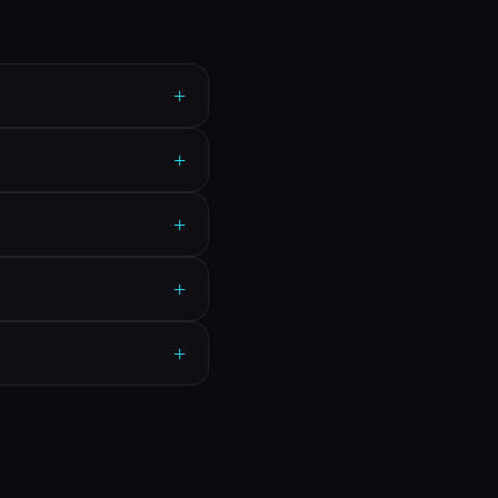
+
+
+
+
+