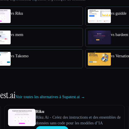
vs Riku
vs guidde
vs mem
vs bardeen
vs Takomo
vs Versatio
est.ai
Voir toutes les alternatives à Supatest.ai →
Riku
Riku.Ai - Créez des instructions et des ensembles de
données sans code pour les modèles d''IA