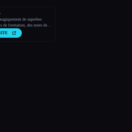
e
magiquement de superbes
s de formation, des notes de
nnalités, des SOP, des guides
SITE
gration, des guides pratiques,
Q avec l''IA.