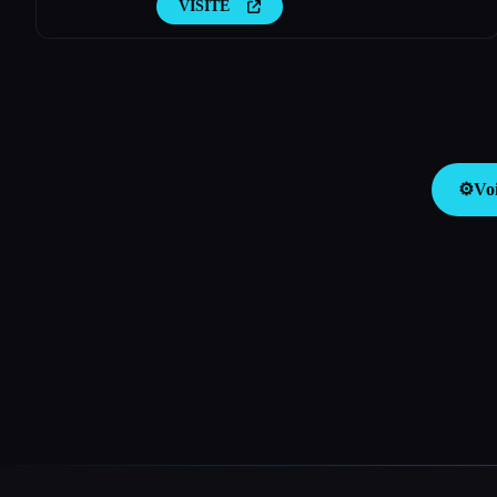
VISITE
⚙️
Voi