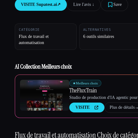
VISITE
Supatest.ai
↗︎
Lire l'avis ↓︎
Save
Esc
CATÉGORIE
ALTERNATIVES
Flux de travail et
6 outils similaires
automatisation
AI Collection Meilleurs choix
★
Meilleurs choix
TheFluxTrain
Studio de production d'IA agentic pour 
VISITE
Plus de détails
Flux de travail et automatisation
Choix de catégor