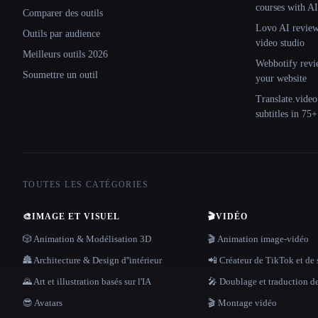
courses with AI
Comparer des outils
Lovo AI review:
Outils par audience
video studio
Meilleurs outils 2026
Webbotify revi
Soumettre un outil
your website
Translate.video
subtitles in 75
TOUTES LES CATÉGORIES
🎨
IMAGE ET VISUEL
🎬
VIDÉO
🎲 Animation & Modélisation 3D
🎬 Animation image-vidéo
🏯 Architecture & Design d''intérieur
📲 Créateur de TikTok et de 
🌄 Art et illustration basés sur l'IA
🎤 Doublage et traduction d
😎 Avatars
🎬 Montage vidéo