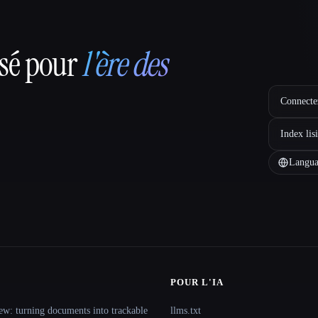
nsé pour
l'ère des
Connectez
Index lis
Langua
POUR L'IA
ew: turning documents into trackable
llms.txt