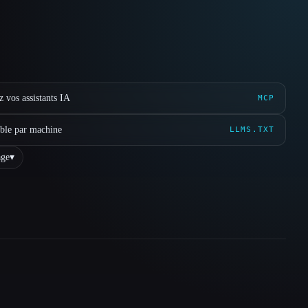
 vos assistants IA
MCP
ible par machine
LLMS.TXT
ge
▾