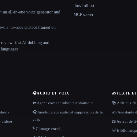
llms-full.txt
 an all-in-one voice generator and
MCP server
ew: a no-code chatbot trained on
 review: fast AI dubbing and
+ languages
🎧
AUDIO ET VOIX
✍️
TEXTE E
☎️ Agent vocal et robot téléphonique
📚 Aide aux dev
shorts
🎧 Améliorateur audio et suppression de la
✍️ Assistante d
voix
e vidéos
📖 Auteur de li
🎙️ Clonage vocal
💡 Bibliothèque