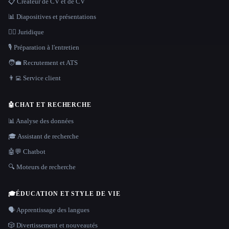
📋 Créateur de CV et de CV
📊 Diapositives et présentations
👩‍⚖️ Juridique
🎙️ Préparation à l'entretien
🧑‍💼 Recrutement et ATS
👨‍💻 Service client
🤖
CHAT ET RECHERCHE
📊 Analyse des données
🎓 Assistant de recherche
🤖💬 Chatbot
🔍 Moteurs de recherche
🎓
ÉDUCATION ET STYLE DE VIE
🗣️ Apprentissage des langues
🎲 Divertissement et nouveautés