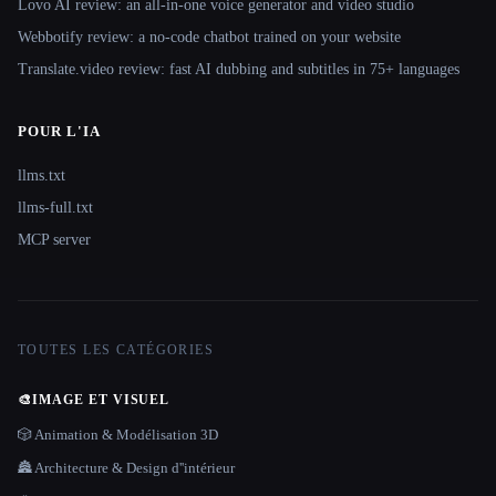
Lovo AI review: an all-in-one voice generator and video studio
Webbotify review: a no-code chatbot trained on your website
Translate.video review: fast AI dubbing and subtitles in 75+ languages
POUR L'IA
llms.txt
llms-full.txt
MCP server
TOUTES LES CATÉGORIES
🎨
IMAGE ET VISUEL
🎲 Animation & Modélisation 3D
🏯 Architecture & Design d''intérieur