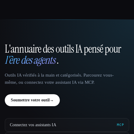
L'annuaire des outils IA pensé pour
That AI Collection
l'ère des agents
.
Outils IA vérifiés à la main et catégorisés. Parcourez vous-
même, ou connectez votre assistant IA via MCP.
Soumettre votre outil
→
Connectez vos assistants IA
MCP