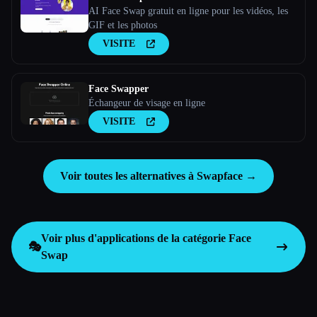
AI Face Swap gratuit en ligne pour les vidéos, les
GIF et les photos
VISITE
Face Swapper
Échangeur de visage en ligne
VISITE
Voir toutes les alternatives à Swapface →
Voir plus d'applications de la catégorie
Face
🎭
Swap