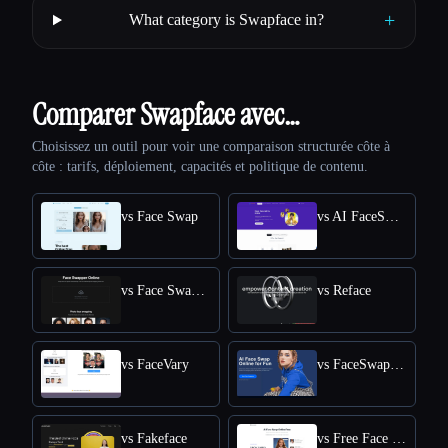
+
What category is Swapface in?
Comparer Swapface avec…
Choisissez un outil pour voir une comparaison structurée côte à
côte : tarifs, déploiement, capacités et politique de contenu.
vs Face Swap
vs AI FaceSwap
vs Face Swapper
vs Reface
vs FaceVary
vs FaceSwapper
vs Fakeface
vs Free Face Swap