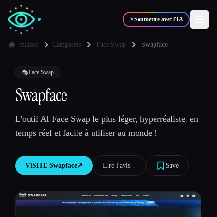
✦
Soumettre avec l'IA
maison
Catégories
Face Swap
Swapface
✍️
🎨
Auteurs
Designers
🎭
Face Swap
Swapface
💻
📈
Développeurs
Marketeurs
L'outil AI Face Swap le plus léger, hyperréaliste, en
temps réel et facile à utiliser au monde !
🎓
🎬
Étudiants
Créateurs
VISITE
Swapface
↗︎
Lire l'avis ↓︎
Save
Blog
Comparer les outils