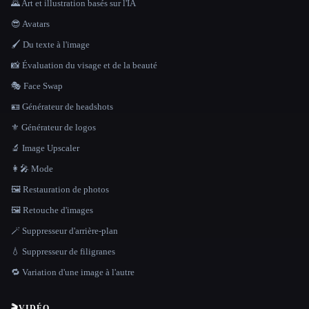
🌄 Art et illustration basés sur l'IA
😎 Avatars
🖌️ Du texte à l'image
📸 Évaluation du visage et de la beauté
🎭 Face Swap
🪪 Générateur de headshots
⚜️ Générateur de logos
🔬 Image Upscaler
👩‍🎤 Mode
🖼️ Restauration de photos
🖼️ Retouche d'images
🪄 Suppresseur d'arrière-plan
💧 Suppresseur de filigranes
🔁 Variation d'une image à l'autre
🎬
VIDÉO