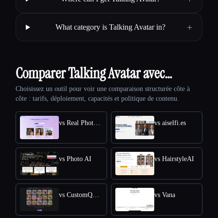
+
What category is Talking Avatar in?
Comparer Talking Avatar avec…
Choisissez un outil pour voir une comparaison structurée côte à
côte : tarifs, déploiement, capacités et politique de contenu.
vs Real Photo AI
vs aiselfi.es
vs Photo AI
vs HairstyleAI
vs CustomQR AI
vs Vana