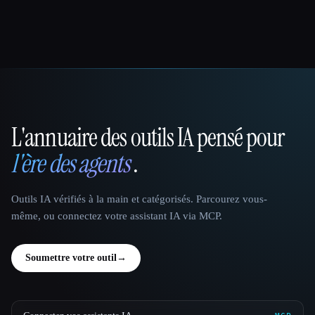
L'annuaire des outils IA pensé pour
That AI Collection
l'ère des agents
.
Outils IA vérifiés à la main et catégorisés. Parcourez vous-
même, ou connectez votre assistant IA via MCP.
Soumettre votre outil
→