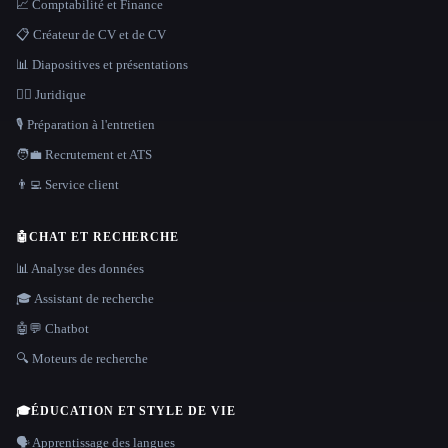
📈 Comptabilité et Finance
📋 Créateur de CV et de CV
📊 Diapositives et présentations
👩‍⚖️ Juridique
🎙️ Préparation à l'entretien
🧑‍💼 Recrutement et ATS
👨‍💻 Service client
🤖
CHAT ET RECHERCHE
📊 Analyse des données
🎓 Assistant de recherche
🤖💬 Chatbot
🔍 Moteurs de recherche
🎓
ÉDUCATION ET STYLE DE VIE
🗣️ Apprentissage des langues