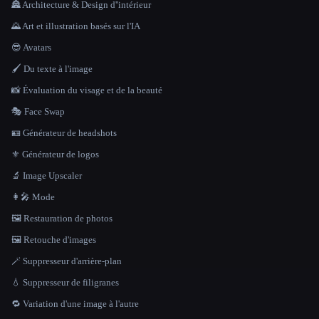
🏯 Architecture & Design d''intérieur
🌄 Art et illustration basés sur l'IA
😎 Avatars
🖌️ Du texte à l'image
📸 Évaluation du visage et de la beauté
🎭 Face Swap
🪪 Générateur de headshots
⚜️ Générateur de logos
🔬 Image Upscaler
👩‍🎤 Mode
🖼️ Restauration de photos
🖼️ Retouche d'images
🪄 Suppresseur d'arrière-plan
💧 Suppresseur de filigranes
🔁 Variation d'une image à l'autre