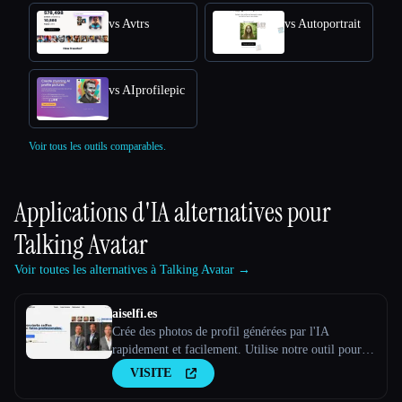
vs Avtrs
vs Autoportrait
vs AIprofilepic
Voir tous les outils comparables.
Applications d'IA alternatives pour
Talking Avatar
Voir toutes les alternatives à Talking Avatar →
aiselfi.es
Crée des photos de profil générées par l'IA
rapidement et facilement. Utilise notre outil pour
créer des photos de profil IA personnalisées et
VISITE
gratuites en quelques minutes. Essaye-le →