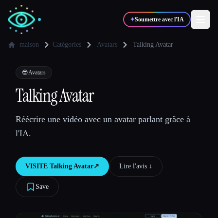
✦
Soumettre avec l'IA
maison
Catégories
Avatars
Talking Avatar
✍️
🎨
Auteurs
Designers
😎
Avatars
Talking Avatar
💻
📈
Développeurs
Marketeurs
Réécrire une vidéo avec un avatar parlant grâce à
l'IA.
🎓
🎬
Étudiants
Créateurs
VISITE
Talking Avatar
↗︎
Lire l'avis ↓︎
Save
Blog
Comparer les outils