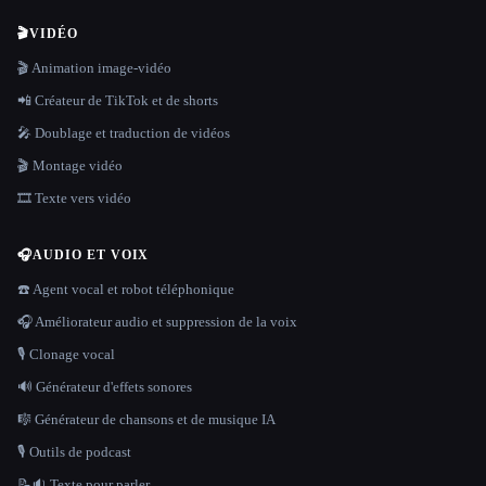
🎬
VIDÉO
🎬 Animation image-vidéo
📲 Créateur de TikTok et de shorts
🎤 Doublage et traduction de vidéos
🎬 Montage vidéo
🎞️ Texte vers vidéo
🎧
AUDIO ET VOIX
☎️ Agent vocal et robot téléphonique
🎧 Améliorateur audio et suppression de la voix
🎙️ Clonage vocal
🔊 Générateur d'effets sonores
🎼 Générateur de chansons et de musique IA
🎙️ Outils de podcast
📝🔉 Texte pour parler