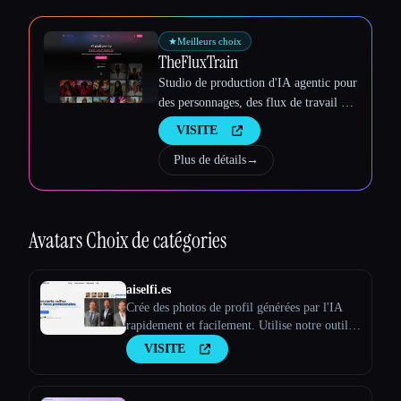
Esc
★
Meilleurs choix
TheFluxTrain
Studio de production d'IA agentic pour
des personnages, des flux de travail et
des vidéos cohérents
VISITE
Plus de détails
→
Avatars
Choix de catégories
aiselfi.es
Crée des photos de profil générées par l'IA
rapidement et facilement. Utilise notre outil
pour créer des photos de profil IA
VISITE
personnalisées et gratuites en quelques
minutes. Essaye-le → aiselfi.es