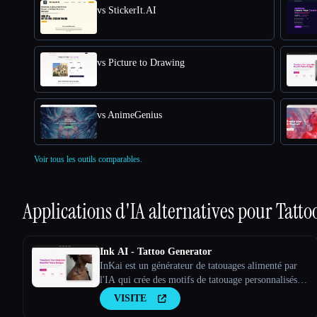
vs StickerIt.AI
vs Picture to Drawing
vs AnimeGenius
Voir tous les outils comparables.
Applications d'IA alternatives pour
Tatto
Ink AI - Tattoo Generator
InKai est un générateur de tatouages alimenté par
l'IA qui crée des motifs de tatouage personnalisés en
fonction des saisies de l'utilisateur.
VISITE