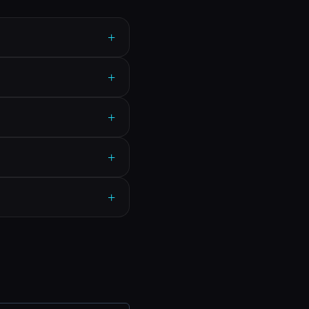
+
+
+
+
+