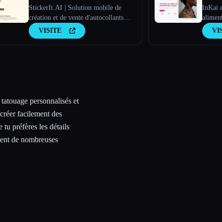
StickerIt.AI | Solution mobile de
InKai e
création et de vente d'autocollants
aliment
basée sur l'IA #1
de tato
VISITE
VI
des sais
 tatouage personnalisés et
créer facilement des
 tu préfères les détails
ment de nombreuses