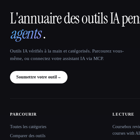
L'annuaire des outils IA pe
That AI Collection
agents
.
Outils IA vérifiés à la main et catégorisés. Parcourez vous-
même, ou connectez votre assistant IA via MCP.
Soumettre votre outil
→
PARCOURIR
LECTURE
Site navigation
Toutes les catégories
Coursebox revi
courses with AI
Comparer des outils