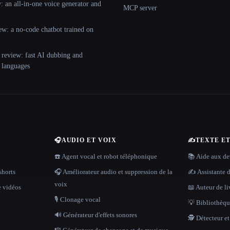
 an all-in-one voice generator and
MCP server
ew: a no-code chatbot trained on
 review: fast AI dubbing and
+ languages
🎧
AUDIO ET VOIX
✍️
TEXTE E
☎️ Agent vocal et robot téléphonique
📚 Aide aux dev
shorts
🎧 Améliorateur audio et suppression de la
✍️ Assistante d
voix
e vidéos
📖 Auteur de li
🎙️ Clonage vocal
💡 Bibliothèque
🔊 Générateur d'effets sonores
🕵️ Détecteur e