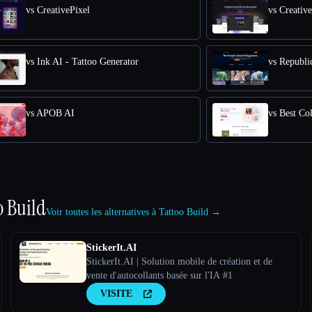
vs CreativePixel
vs Creativ
vs Ink AI - Tattoo Generator
vs Republic
vs APOB AI
vs Best Co
o Build
Voir toutes les alternatives à Tattoo Build →
StickerIt.AI
StickerIt.AI | Solution mobile de création et de
vente d'autocollants basée sur l'IA #1
VISITE