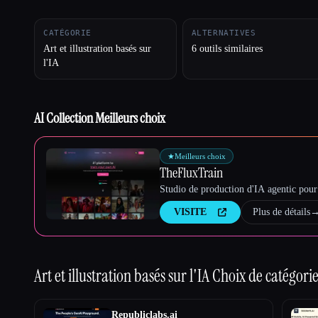
CATÉGORIE
ALTERNATIVES
Art et illustration basés sur
6 outils similaires
Esc
l'IA
AI Collection Meilleurs choix
★
Meilleurs choix
TheFluxTrain
Studio de production d'IA agentic pour 
VISITE
Plus de détails
Art et illustration basés sur l'IA
Choix de catégorie
Republiclabs.ai