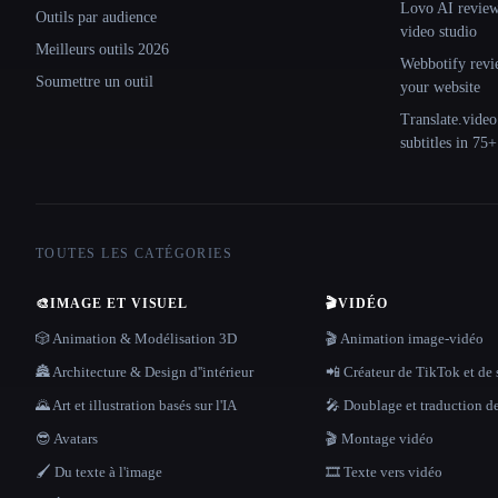
Lovo AI review:
Outils par audience
video studio
Meilleurs outils 2026
Webbotify revi
Soumettre un outil
your website
Translate.video
subtitles in 75
TOUTES LES CATÉGORIES
🎨
IMAGE ET VISUEL
🎬
VIDÉO
🎲 Animation & Modélisation 3D
🎬 Animation image-vidéo
🏯 Architecture & Design d''intérieur
📲 Créateur de TikTok et de 
🌄 Art et illustration basés sur l'IA
🎤 Doublage et traduction d
😎 Avatars
🎬 Montage vidéo
🖌️ Du texte à l'image
🎞️ Texte vers vidéo