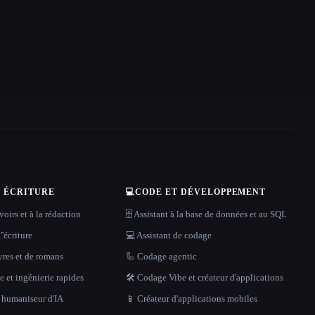
T ÉCRITURE
💻
CODE ET DÉVELOPPEMENT
oirs et à la rédaction
🗄️ Assistant à la base de données et au SQL
''écriture
💻 Assistant de codage
vres et de romans
🦾 Codage agentic
 et ingénierie rapides
🛠️ Codage Vibe et créateur d'applications
t humaniseur d'IA
📱 Créateur d'applications mobiles