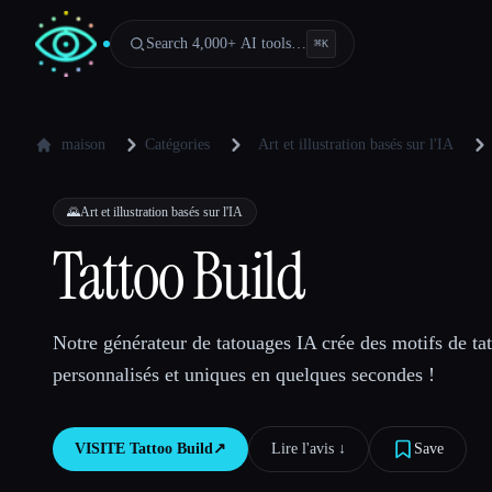
Search 4,000+ AI tools…
⌘
K
maison
Catégories
Art et illustration basés sur l'IA
🌄
Art et illustration basés sur l'IA
Tattoo Build
Notre générateur de tatouages IA crée des motifs de ta
personnalisés et uniques en quelques secondes !
VISITE
Tattoo Build
↗︎
Lire l'avis ↓︎
Save