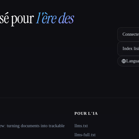
nsé pour
l'ère des
Connectez
Index lis
Langua
POUR L'IA
ew: turning documents into trackable
llms.txt
llms-full.txt