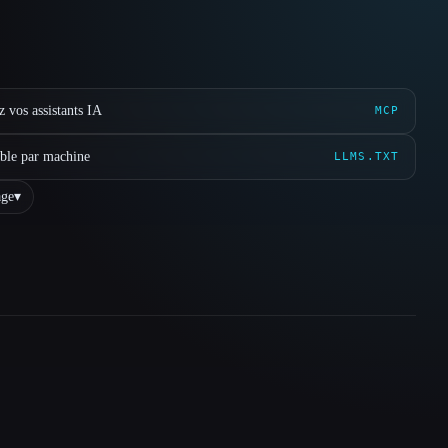
 vos assistants IA
MCP
ible par machine
LLMS.TXT
ge
▾