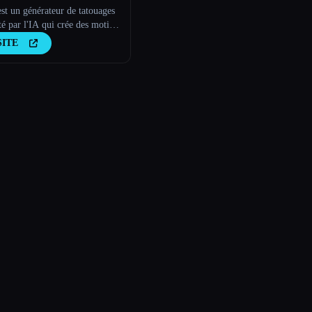
st un générateur de tatouages
é par l'IA qui crée des motifs
uage personnalisés en fonction
SITE
ies de l'utilisateur.