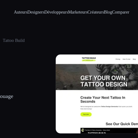
Auteurs
Designers
Développeurs
Marketeurs
Créateurs
Blog
Comparer
Tattoo Build
touage