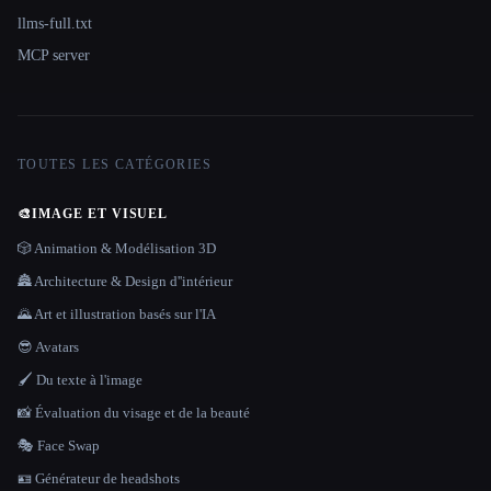
llms-full.txt
MCP server
TOUTES LES CATÉGORIES
🎨
IMAGE ET VISUEL
🎲 Animation & Modélisation 3D
🏯 Architecture & Design d''intérieur
🌄 Art et illustration basés sur l'IA
😎 Avatars
🖌️ Du texte à l'image
📸 Évaluation du visage et de la beauté
🎭 Face Swap
🪪 Générateur de headshots