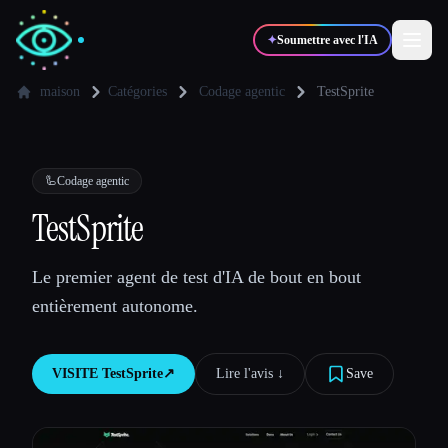
✦
Soumettre avec l'IA
maison
Catégories
Codage agentic
TestSprite
✍️
🎨
Auteurs
Designers
🦾
Codage agentic
💻
📈
TestSprite
Développeurs
Marketeurs
Le premier agent de test d'IA de bout en bout
🎓
🎬
Étudiants
Créateurs
entièrement autonome.
VISITE
TestSprite
↗︎
Lire l'avis ↓︎
Save
Blog
Comparer les outils