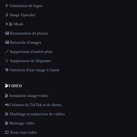
⚜️ Générateur de logos
🔬 Image Upscaler
👩‍🎤 Mode
🖼️ Restauration de photos
🖼️ Retouche d'images
🪄 Suppresseur d'arrière-plan
💧 Suppresseur de filigranes
🔁 Variation d'une image à l'autre
🎬
VIDÉO
🎬 Animation image-vidéo
📲 Créateur de TikTok et de shorts
🎤 Doublage et traduction de vidéos
🎬 Montage vidéo
🎞️ Texte vers vidéo