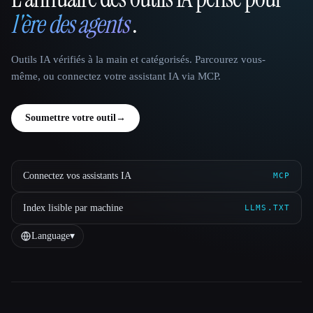
That AI Collection
l'ère des agents
.
Outils IA vérifiés à la main et catégorisés. Parcourez vous-
même, ou connectez votre assistant IA via MCP.
Soumettre votre outil
→
Connectez vos assistants IA
MCP
Index lisible par machine
LLMS.TXT
Language
▾