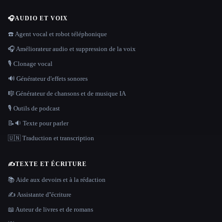
🎧
AUDIO ET VOIX
☎️ Agent vocal et robot téléphonique
🎧 Améliorateur audio et suppression de la voix
🎙️ Clonage vocal
🔊 Générateur d'effets sonores
🎼 Générateur de chansons et de musique IA
🎙️ Outils de podcast
📝🔉 Texte pour parler
🇺🇳 Traduction et transcription
✍️
TEXTE ET ÉCRITURE
📚 Aide aux devoirs et à la rédaction
✍️ Assistante d''écriture
📖 Auteur de livres et de romans