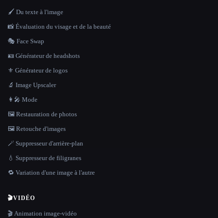
🖌️ Du texte à l'image
📸 Évaluation du visage et de la beauté
🎭 Face Swap
🪪 Générateur de headshots
⚜️ Générateur de logos
🔬 Image Upscaler
👩‍🎤 Mode
🖼️ Restauration de photos
🖼️ Retouche d'images
🪄 Suppresseur d'arrière-plan
💧 Suppresseur de filigranes
🔁 Variation d'une image à l'autre
🎬
VIDÉO
🎬 Animation image-vidéo