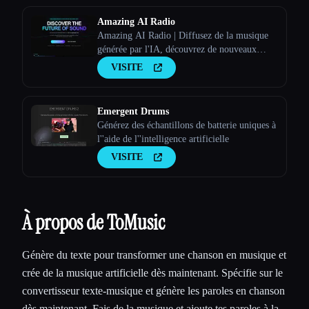
Amazing AI Radio
Amazing AI Radio | Diffusez de la musique
générée par l'IA, découvrez de nouveaux
artistes, explorez les palmarès et mettez en
VISITE
ligne tes propres titres sur Amazing AI Radio.
Emergent Drums
Générez des échantillons de batterie uniques à
l''aide de l''intelligence artificielle
VISITE
À propos de ToMusic
Génère du texte pour transformer une chanson en musique et
crée de la musique artificielle dès maintenant. Spécifie sur le
convertisseur texte-musique et génère les paroles en chanson
dès maintenant. Fais de la musique et ajoute tes paroles à la