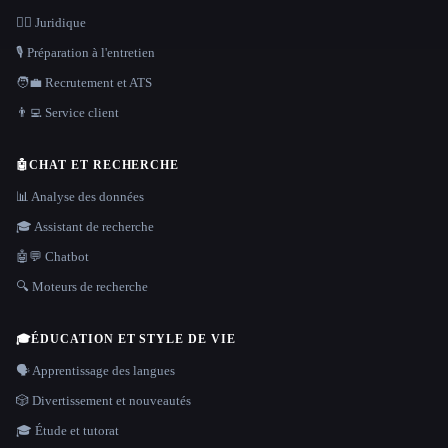
👩‍⚖️ Juridique
🎙️ Préparation à l'entretien
🧑‍💼 Recrutement et ATS
👨‍💻 Service client
🤖
CHAT ET RECHERCHE
📊 Analyse des données
🎓 Assistant de recherche
🤖💬 Chatbot
🔍 Moteurs de recherche
🎓
ÉDUCATION ET STYLE DE VIE
🗣️ Apprentissage des langues
🎲 Divertissement et nouveautés
🎓 Étude et tutorat