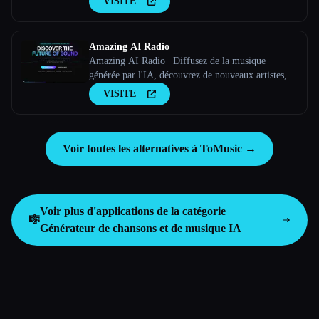
VISITE
Amazing AI Radio
Amazing AI Radio | Diffusez de la musique
générée par l'IA, découvrez de nouveaux artistes,
explorez les palmarès et mettez en ligne tes propres
VISITE
titres sur Amazing AI Radio.
Voir toutes les alternatives à ToMusic →
Voir plus d'applications de la catégorie
🎼
Générateur de chansons et de musique IA