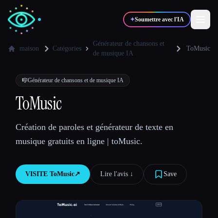
✦
Soumettre avec l'IA
Générateur de chansons et
maison
Catégories
ToMusic
de musique IA
✍️
🎨
Auteurs
Designers
🎼
Générateur de chansons et de musique IA
ToMusic
💻
📈
Développeurs
Marketeurs
Création de paroles et générateur de texte en
🎓
🎬
Étudiants
Créateurs
musique gratuits en ligne | toMusic.
VISITE
ToMusic
↗︎
Lire l'avis ↓︎
Save
Blog
Comparer les outils