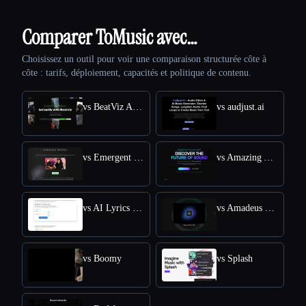
Comparer ToMusic avec…
Choisissez un outil pour voir une comparaison structurée côte à
côte : tarifs, déploiement, capacités et politique de contenu.
vs BeatViz Ai Music Video Generator
vs audjust.ai
vs Emergent Drums
vs Amazing AI Radio
vs AI Lyrics Generator
vs Amadeus Code
vs Boomy
vs Splash