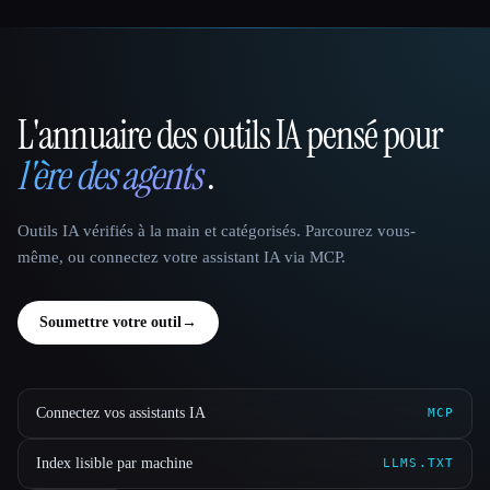
L'annuaire des outils IA pensé pour
That AI Collection
l'ère des agents
.
Outils IA vérifiés à la main et catégorisés. Parcourez vous-
même, ou connectez votre assistant IA via MCP.
Soumettre votre outil
→
Connectez vos assistants IA
MCP
Index lisible par machine
LLMS.TXT