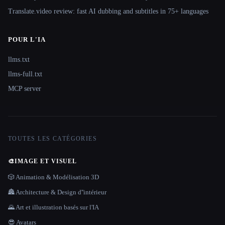
Translate.video review: fast AI dubbing and subtitles in 75+ languages
POUR L'IA
llms.txt
llms-full.txt
MCP server
TOUTES LES CATÉGORIES
🎨
IMAGE ET VISUEL
🎲 Animation & Modélisation 3D
🏯 Architecture & Design d''intérieur
🌄 Art et illustration basés sur l'IA
😎 Avatars