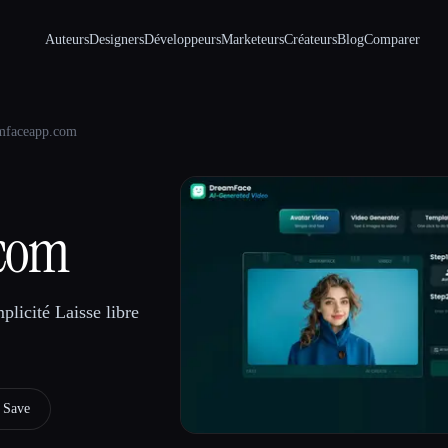
Auteurs
Designers
Développeurs
Marketeurs
Créateurs
Blog
Comparer
amfaceapp.com
.com
plicité Laisse libre
Save