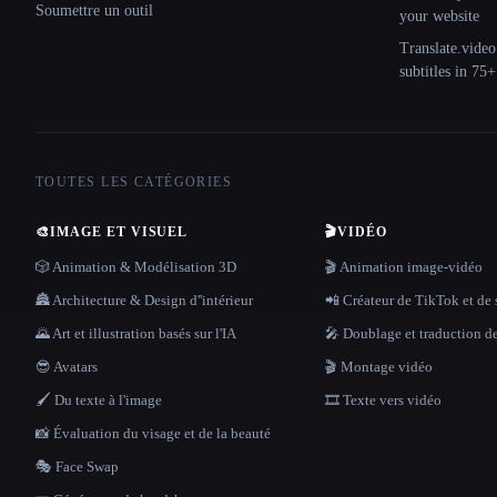
Soumettre un outil
your website
Translate.video
subtitles in 75
TOUTES LES CATÉGORIES
🎨
IMAGE ET VISUEL
🎬
VIDÉO
🎲 Animation & Modélisation 3D
🎬 Animation image-vidéo
🏯 Architecture & Design d''intérieur
📲 Créateur de TikTok et de 
🌄 Art et illustration basés sur l'IA
🎤 Doublage et traduction d
😎 Avatars
🎬 Montage vidéo
🖌️ Du texte à l'image
🎞️ Texte vers vidéo
📸 Évaluation du visage et de la beauté
🎭 Face Swap