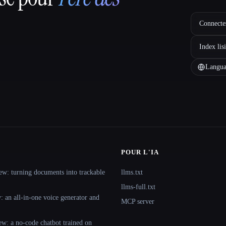
Connectez
Index lis
Langua
POUR L'IA
ew: turning documents into trackable
llms.txt
llms-full.txt
 an all-in-one voice generator and
MCP server
ew: a no-code chatbot trained on