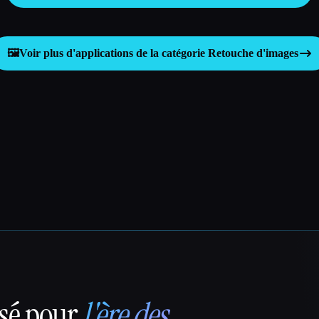
🖼️
Voir plus d'applications de la catégorie
Retouche d'images
nsé pour
l'ère des