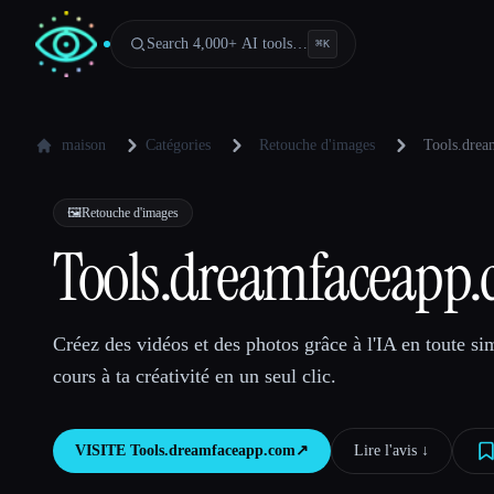
Search 4,000+ AI tools…
⌘
K
maison
Catégories
Retouche d'images
Tools.dre
🖼️
Retouche d'images
Tools.dreamfaceapp
Créez des vidéos et des photos grâce à l'IA en toute sim
cours à ta créativité en un seul clic.
VISITE
Tools.dreamfaceapp.com
↗︎
Lire l'avis ↓︎