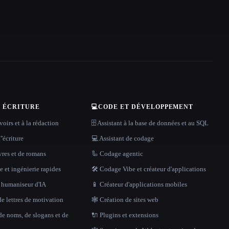
T ÉCRITURE
💻
CODE ET DÉVELOPPEMENT
oirs et à la rédaction
🗄️ Assistant à la base de données et au SQL
''écriture
💻 Assistant de codage
vres et de romans
🦾 Codage agentic
 et ingénierie rapides
🛠️ Codage Vibe et créateur d'applications
t humaniseur d'IA
📱 Créateur d'applications mobiles
e lettres de motivation
🕸 Création de sites web
de noms, de slogans et de
🔌 Plugins et extensions