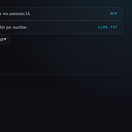
 vos assistants IA
MCP
ible par machine
LLMS.TXT
ge
▾