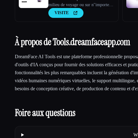
milieu de voyage ou sur n''importe
quelle photo de stock
VISITE
À propos de Tools.dreamfaceapp.com
DreamFace AI Tools est une plateforme professionnelle proposa
d'outils d'IA conçus pour fournir des solutions efficaces et prati
fonctionnalités les plus remarquables incluent la génération d'im
vidéos humaines numériques virtuelles, le support multilingue, 
besoins de conception créative, de production de contenu et d'e
Foire aux questions
Wh