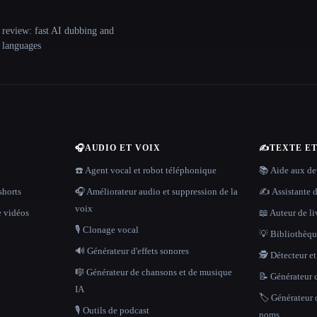
 review: fast AI dubbing and
+ languages
🎧
AUDIO ET VOIX
✍️
TEXTE E
☎️ Agent vocal et robot téléphonique
📚 Aide aux dev
shorts
🎧 Améliorateur audio et suppression de la
✍️ Assistante d
voix
e vidéos
📖 Auteur de li
🎙️ Clonage vocal
💡 Bibliothèque
🔊 Générateur d'effets sonores
🕵️ Détecteur e
🎼 Générateur de chansons et de musique
📝 Générateur d
IA
🏷️ Générateur 
🎙️ Outils de podcast
noms