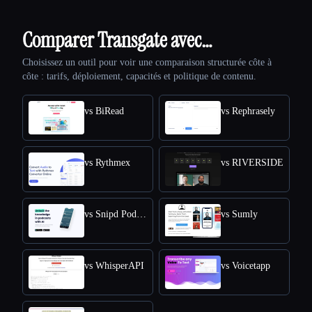
Comparer Transgate avec…
Choisissez un outil pour voir une comparaison structurée côte à
côte : tarifs, déploiement, capacités et politique de contenu.
vs BiRead
vs Rephrasely
vs Rythmex
vs RIVERSIDE
vs Snipd Podcast Summaries
vs Sumly
vs WhisperAPI
vs Voicetapp