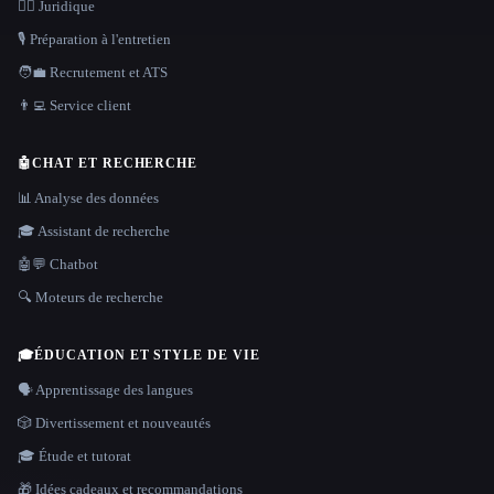
👩‍⚖️ Juridique
🎙️ Préparation à l'entretien
🧑‍💼 Recrutement et ATS
👨‍💻 Service client
🤖
CHAT ET RECHERCHE
📊 Analyse des données
🎓 Assistant de recherche
🤖💬 Chatbot
🔍 Moteurs de recherche
🎓
ÉDUCATION ET STYLE DE VIE
🗣️ Apprentissage des langues
🎲 Divertissement et nouveautés
🎓 Étude et tutorat
🎁 Idées cadeaux et recommandations