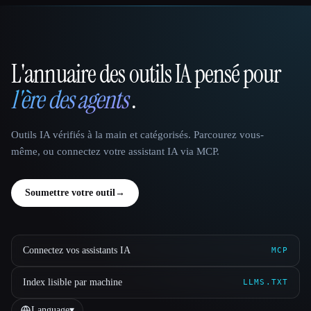
L'annuaire des outils IA pensé pour
That AI Collection
l'ère des agents
.
Outils IA vérifiés à la main et catégorisés. Parcourez vous-
même, ou connectez votre assistant IA via MCP.
Soumettre votre outil
→
Connectez vos assistants IA
MCP
Index lisible par machine
LLMS.TXT
Language
▾