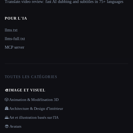
Translate.video review: fast AI dubbing and subtitles in 75+ languages
POUR L'IA
llms.txt
llms-full.txt
MCP server
TOUTES LES CATÉGORIES
🎨
IMAGE ET VISUEL
🎲 Animation & Modélisation 3D
🏯 Architecture & Design d''intérieur
🌄 Art et illustration basés sur l'IA
😎 Avatars