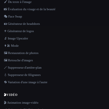
🖌️ Du texte à l'image
📸 Évaluation du visage et de la beauté
🎭 Face Swap
🪪 Générateur de headshots
⚜️ Générateur de logos
🔬 Image Upscaler
👩‍🎤 Mode
🖼️ Restauration de photos
🖼️ Retouche d'images
🪄 Suppresseur d'arrière-plan
💧 Suppresseur de filigranes
🔁 Variation d'une image à l'autre
🎬
VIDÉO
🎬 Animation image-vidéo