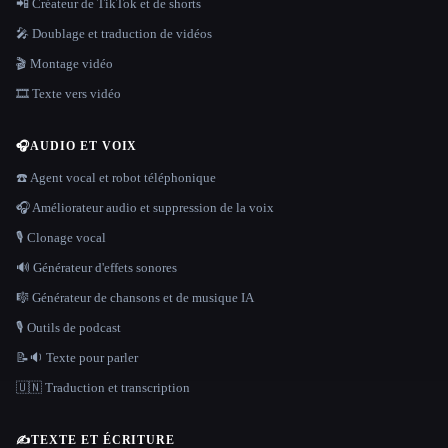
📲 Créateur de TikTok et de shorts
🎤 Doublage et traduction de vidéos
🎬 Montage vidéo
🎞️ Texte vers vidéo
🎧
AUDIO ET VOIX
☎️ Agent vocal et robot téléphonique
🎧 Améliorateur audio et suppression de la voix
🎙️ Clonage vocal
🔊 Générateur d'effets sonores
🎼 Générateur de chansons et de musique IA
🎙️ Outils de podcast
📝🔉 Texte pour parler
🇺🇳 Traduction et transcription
✍️
TEXTE ET ÉCRITURE