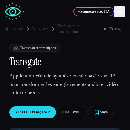
✦
Soumettre avec l'IA
Traduction et
maison
Catégories
Transgate
transcription
✍️
🎨
Auteurs
Designers
🇺🇳
Traduction et transcription
Transgate
💻
📈
Développeurs
Marketeurs
Application Web de synthèse vocale basée sur l'IA
🎓
🎬
Étudiants
Créateurs
pour transformer les enregistrements audio et vidéo
en texte précis.
VISITE
Transgate
↗︎
Lire l'avis ↓︎
Save
Blog
Comparer les outils