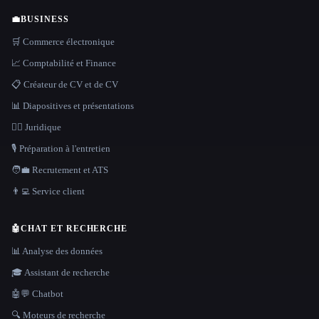
💼
BUSINESS
🛒 Commerce électronique
📈 Comptabilité et Finance
📋 Créateur de CV et de CV
📊 Diapositives et présentations
👩‍⚖️ Juridique
🎙️ Préparation à l'entretien
🧑‍💼 Recrutement et ATS
👨‍💻 Service client
🤖
CHAT ET RECHERCHE
📊 Analyse des données
🎓 Assistant de recherche
🤖💬 Chatbot
🔍 Moteurs de recherche