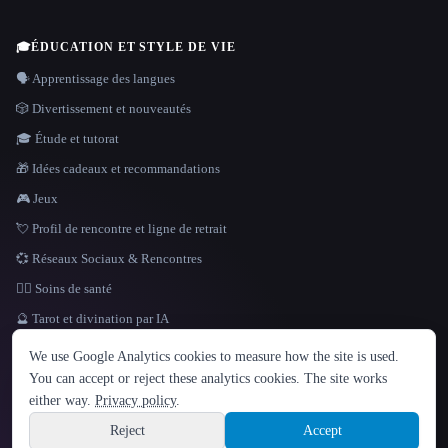
🎓
ÉDUCATION ET STYLE DE VIE
🗣️ Apprentissage des langues
🎲 Divertissement et nouveautés
🎓 Étude et tutorat
🎁 Idées cadeaux et recommandations
🎮 Jeux
💘 Profil de rencontre et ligne de retrait
💞 Réseaux Sociaux & Rencontres
👩‍⚕️ Soins de santé
🔮 Tarot et divination par IA
LANGUE
We use Google Analytics cookies to measure how the site is used.
English
español
Français
Русский
简体中文
You can accept or reject these analytics cookies. The site works
Hindi
either way.
Privacy policy
.
© 2026 That AI Collection. Tous droits réservés.
·
Conditions de service
·
Site information
politique de confidentialité
·
·
Built with Metatron ★
Reject
Accept
build de3d624c
Sign up