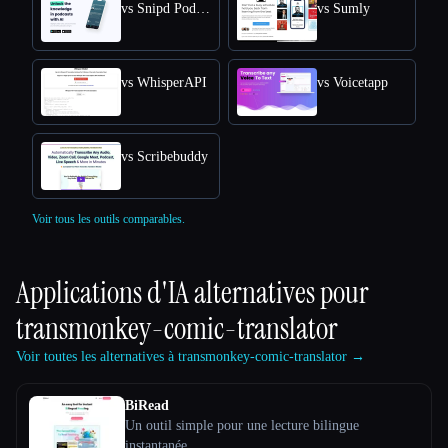
vs Snipd Podcast Summaries
vs Sumly
vs WhisperAPI
vs Voicetapp
vs Scribebuddy
Voir tous les outils comparables.
Applications d'IA alternatives pour
transmonkey-comic-translator
Voir toutes les alternatives à transmonkey-comic-translator →
BiRead
Un outil simple pour une lecture bilingue
instantanée