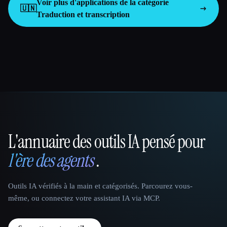
Voir plus d'applications de la catégorie
🇺🇳
Traduction et transcription
L'annuaire des outils IA pensé pour
That AI Collection
l'ère des agents
.
Outils IA vérifiés à la main et catégorisés. Parcourez vous-
même, ou connectez votre assistant IA via MCP.