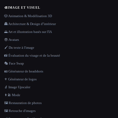
🎨
IMAGE ET VISUEL
🎲 Animation & Modélisation 3D
🏯 Architecture & Design d''intérieur
🌄 Art et illustration basés sur l'IA
😎 Avatars
🖌️ Du texte à l'image
📸 Évaluation du visage et de la beauté
🎭 Face Swap
🪪 Générateur de headshots
⚜️ Générateur de logos
🔬 Image Upscaler
👩‍🎤 Mode
🖼️ Restauration de photos
🖼️ Retouche d'images