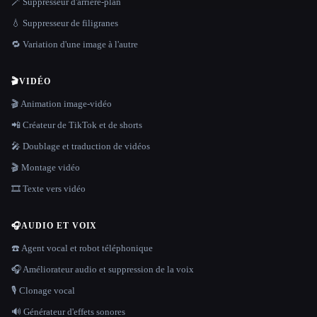
🪄 Suppresseur d'arrière-plan
💧 Suppresseur de filigranes
🔁 Variation d'une image à l'autre
🎬
VIDÉO
🎬 Animation image-vidéo
📲 Créateur de TikTok et de shorts
🎤 Doublage et traduction de vidéos
🎬 Montage vidéo
🎞️ Texte vers vidéo
🎧
AUDIO ET VOIX
☎️ Agent vocal et robot téléphonique
🎧 Améliorateur audio et suppression de la voix
🎙️ Clonage vocal
🔊 Générateur d'effets sonores