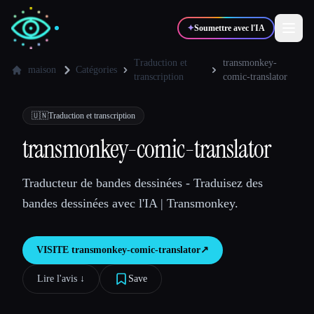
✦
Soumettre avec l'IA
Traduction et
transmonkey-
maison
Catégories
transcription
comic-translator
✍️
🎨
Auteurs
Designers
🇺🇳
Traduction et transcription
transmonkey-comic-translator
💻
📈
Développeurs
Marketeurs
Traducteur de bandes dessinées - Traduisez des
🎓
🎬
Étudiants
Créateurs
bandes dessinées avec l'IA | Transmonkey.
VISITE
transmonkey-comic-translator
↗︎
Blog
Lire l'avis ↓︎
Save
Comparer les outils