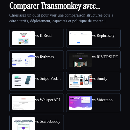
Comparer Transmonkey avec…
Choisissez un outil pour voir une comparaison structurée côte à
côte : tarifs, déploiement, capacités et politique de contenu.
vs BiRead
vs Rephrasely
vs Rythmex
vs RIVERSIDE
vs Snipd Podcast Summaries
vs Sumly
vs WhisperAPI
vs Voicetapp
vs Scribebuddy