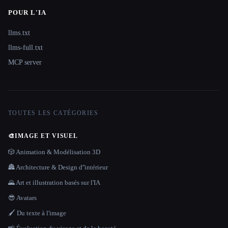
POUR L'IA
llms.txt
llms-full.txt
MCP server
TOUTES LES CATÉGORIES
🎨
IMAGE ET VISUEL
🎲 Animation & Modélisation 3D
🏯 Architecture & Design d''intérieur
🌄 Art et illustration basés sur l'IA
😎 Avatars
🖌️ Du texte à l'image