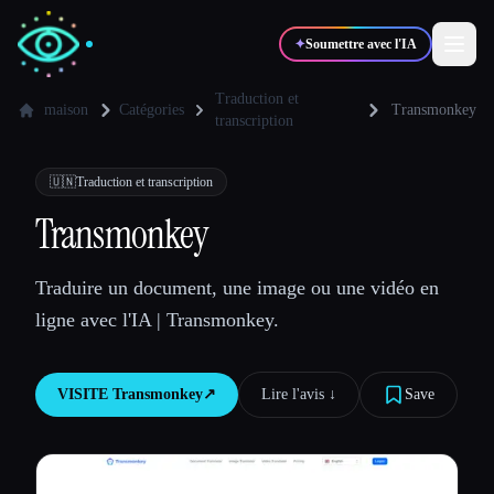
✦
Soumettre avec l'IA
Traduction et
maison
Catégories
Transmonkey
transcription
✍️
🎨
Auteurs
Designers
🇺🇳
Traduction et transcription
Transmonkey
💻
📈
Développeurs
Marketeurs
Traduire un document, une image ou une vidéo en
🎓
🎬
Étudiants
Créateurs
ligne avec l'IA | Transmonkey.
VISITE
Transmonkey
↗︎
Lire l'avis ↓︎
Save
Blog
Comparer les outils