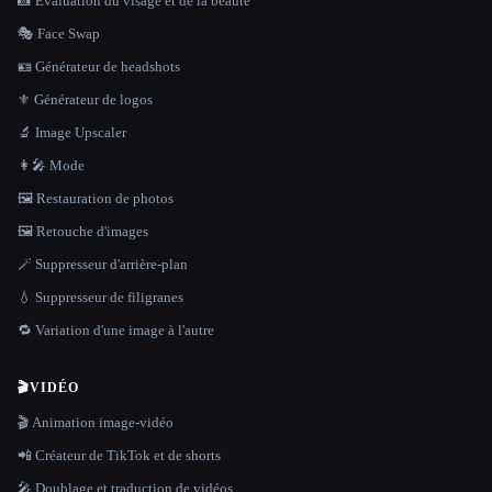
📸 Évaluation du visage et de la beauté
🎭 Face Swap
🪪 Générateur de headshots
⚜️ Générateur de logos
🔬 Image Upscaler
👩‍🎤 Mode
🖼️ Restauration de photos
🖼️ Retouche d'images
🪄 Suppresseur d'arrière-plan
💧 Suppresseur de filigranes
🔁 Variation d'une image à l'autre
🎬
VIDÉO
🎬 Animation image-vidéo
📲 Créateur de TikTok et de shorts
🎤 Doublage et traduction de vidéos