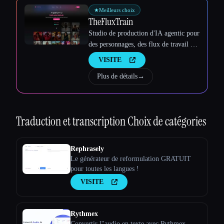
★
Meilleurs choix
TheFluxTrain
Studio de production d'IA agentic pour
des personnages, des flux de travail et
des vidéos cohérents
VISITE
Plus de détails
→
Traduction et transcription
Choix de catégories
Rephrasely
Le générateur de reformulation GRATUIT
pour toutes les langues !
VISITE
Rythmex
Convertir l''audio en texte avec Rythmex