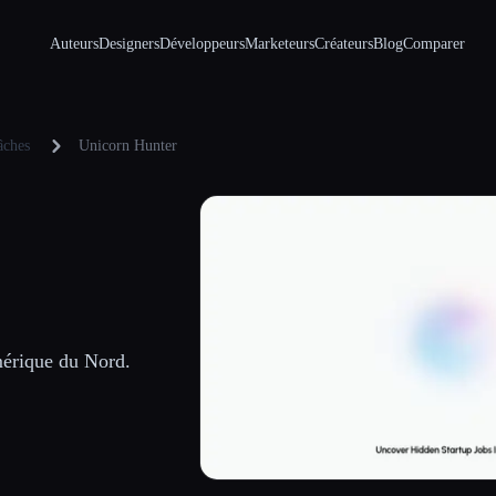
Auteurs
Designers
Développeurs
Marketeurs
Créateurs
Blog
Comparer
âches
Unicorn Hunter
mérique du Nord.