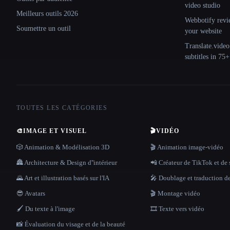
video studio
Meilleurs outils 2026
Webbotify revi
Soumettre un outil
your website
Translate.video
subtitles in 75
TOUTES LES CATÉGORIES
🎨
IMAGE ET VISUEL
🎬
VIDÉO
🎲 Animation & Modélisation 3D
🎬 Animation image-vidéo
🏯 Architecture & Design d''intérieur
📲 Créateur de TikTok et de 
🌄 Art et illustration basés sur l'IA
🎤 Doublage et traduction d
😎 Avatars
🎬 Montage vidéo
🖌️ Du texte à l'image
🎞️ Texte vers vidéo
📸 Évaluation du visage et de la beauté