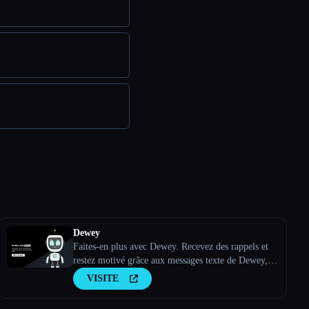
Dewey
Faites-en plus avec Dewey. Recevez des rappels et
restez motivé grâce aux messages texte de Dewey,
votre ami responsable de l''IA.
VISITE