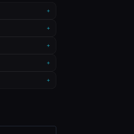
+
+
+
+
+