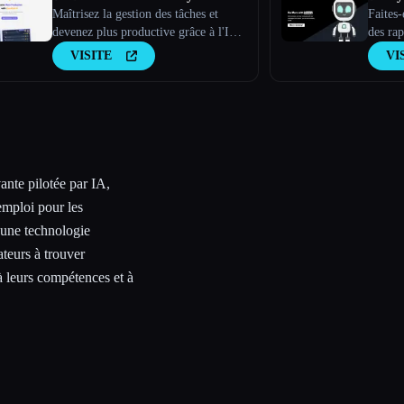
Maîtrisez la gestion des tâches et
Faites
devenez plus productive grâce à l'IA
des rap
gamifiée
messag
VISITE
VI
respons
nte pilotée par IA,
emploi pour les
une technologie
ateurs à trouver
à leurs compétences et à