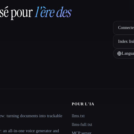
nsé pour
l'ère des
Connectez
Index lis
Langua
POUR L'IA
ew: turning documents into trackable
llms.txt
llms-full.txt
 an all-in-one voice generator and
MCP server