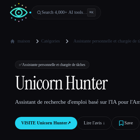
Search 4,000+ AI tools…
⌘
K
maison
Catégories
Assistante personnelle et chargée de t
✅
Assistante personnelle et chargée de tâches
Unicorn Hunter
Assistant de recherche d'emploi basé sur l'IA pour l'A
VISITE
Unicorn Hunter
↗︎
Lire l'avis ↓︎
Save