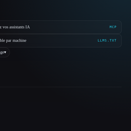
 vos assistants IA
MCP
ible par machine
LLMS.TXT
ge
▾