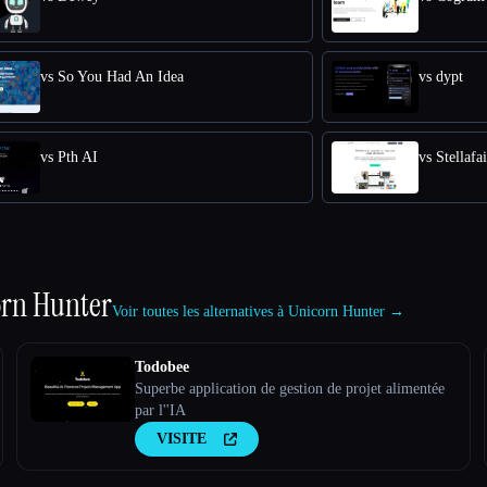
vs So You Had An Idea
vs dypt
vs Pth AI
vs Stellafai
rn Hunter
Voir toutes les alternatives à Unicorn Hunter →
Todobee
Superbe application de gestion de projet alimentée
par l''IA
VISITE