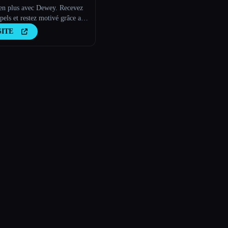
-en plus avec Dewey. Recevez
pels et restez motivé grâce aux
es texte de Dewey, votre ami
SITE
able de l''IA.