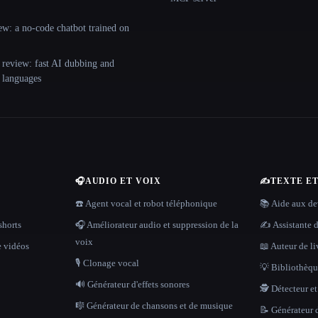
ew: a no-code chatbot trained on
 review: fast AI dubbing and
+ languages
🎧
AUDIO ET VOIX
✍️
TEXTE E
☎️ Agent vocal et robot téléphonique
📚 Aide aux dev
shorts
🎧 Améliorateur audio et suppression de la
✍️ Assistante d
voix
e vidéos
📖 Auteur de li
🎙️ Clonage vocal
💡 Bibliothèque
🔊 Générateur d'effets sonores
🕵️ Détecteur e
🎼 Générateur de chansons et de musique
📝 Générateur d