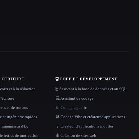
T ÉCRITURE
💻
CODE ET DÉVELOPPEMENT
oirs et à la rédaction
🗄️ Assistant à la base de données et au SQL
''écriture
💻 Assistant de codage
vres et de romans
🦾 Codage agentic
 et ingénierie rapides
🛠️ Codage Vibe et créateur d'applications
t humaniseur d'IA
📱 Créateur d'applications mobiles
e lettres de motivation
🕸 Création de sites web