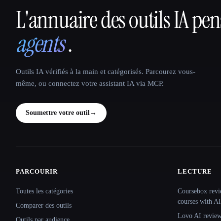
L'annuaire des outils IA pe
That AI Collection
agents
.
Outils IA vérifiés à la main et catégorisés. Parcourez vous-
même, ou connectez votre assistant IA via MCP.
Soumettre votre outil
→
PARCOURIR
LECTURE
Site navigation
Toutes les catégories
Coursebox revi
courses with AI
Comparer des outils
Lovo AI review:
Outils par audience