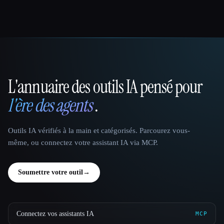
L'annuaire des outils IA pensé pour
That AI Collection
l'ère des agents
.
Outils IA vérifiés à la main et catégorisés. Parcourez vous-
même, ou connectez votre assistant IA via MCP.
Soumettre votre outil
→
Connectez vos assistants IA
MCP