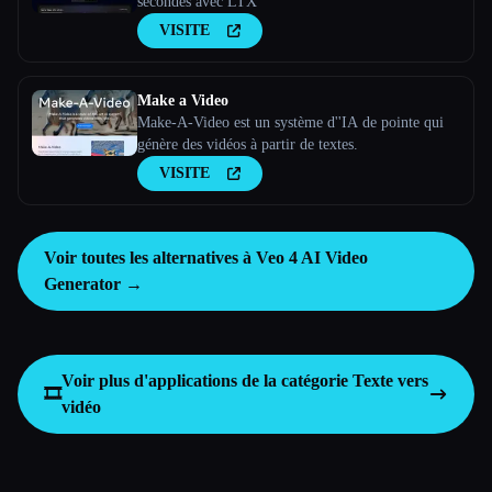
secondes avec LTX
VISITE
Make a Video
Make-A-Video est un système d''IA de pointe qui
génère des vidéos à partir de textes.
VISITE
Voir toutes les alternatives à Veo 4 AI Video
Generator →
Voir plus d'applications de la catégorie
Texte vers
🎞️
vidéo