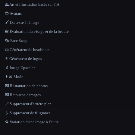
🌄 Art et illustration basés sur l'IA
😎 Avatars
🖌️ Du texte à l'image
📸 Évaluation du visage et de la beauté
🎭 Face Swap
🪪 Générateur de headshots
⚜️ Générateur de logos
🔬 Image Upscaler
👩‍🎤 Mode
🖼️ Restauration de photos
🖼️ Retouche d'images
🪄 Suppresseur d'arrière-plan
💧 Suppresseur de filigranes
🔁 Variation d'une image à l'autre