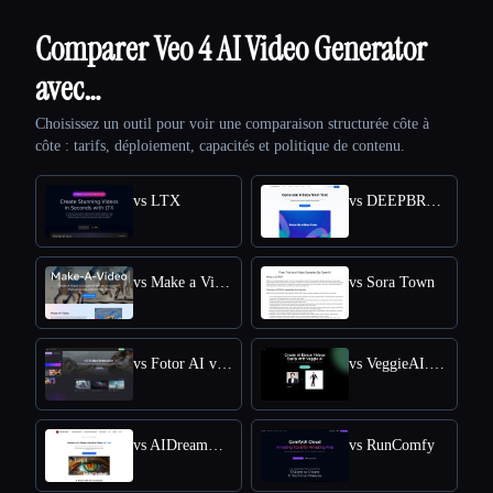
Comparer Veo 4 AI Video Generator
avec…
Choisissez un outil pour voir une comparaison structurée côte à
côte : tarifs, déploiement, capacités et politique de contenu.
vs LTX
vs DEEPBRAIN AI
vs Make a Video
vs Sora Town
vs Fotor AI video generator
vs VeggieAI.dance: Create AI Dance Videos with Veggie AI Free Online
vs AIDreamMachine
vs RunComfy