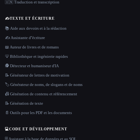
🇺🇳 Traduction et transcription
✍️
TEXTE ET ÉCRITURE
📚 Aide aux devoirs et à la rédaction
✍️ Assistante d''écriture
📖 Auteur de livres et de romans
💡 Bibliothèque et ingénierie rapides
🕵️ Détecteur et humaniseur d'IA
📝 Générateur de lettres de motivation
🏷️ Générateur de noms, de slogans et de noms
📠 Génération de contenu et référencement
📝 Génération de texte
📄 Outils pour les PDF et les documents
💻
CODE ET DÉVELOPPEMENT
🗄️ Assistant à la base de données et au SQL