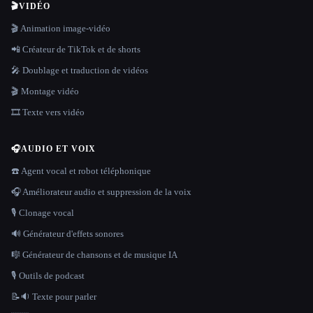
🎬
VIDÉO
🎬 Animation image-vidéo
📲 Créateur de TikTok et de shorts
🎤 Doublage et traduction de vidéos
🎬 Montage vidéo
🎞️ Texte vers vidéo
🎧
AUDIO ET VOIX
☎️ Agent vocal et robot téléphonique
🎧 Améliorateur audio et suppression de la voix
🎙️ Clonage vocal
🔊 Générateur d'effets sonores
🎼 Générateur de chansons et de musique IA
🎙️ Outils de podcast
📝🔉 Texte pour parler