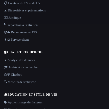
📋 Créateur de CV et de CV
📊 Diapositives et présentations
👩‍⚖️ Juridique
🎙️ Préparation à l'entretien
🧑‍💼 Recrutement et ATS
👨‍💻 Service client
🤖
CHAT ET RECHERCHE
📊 Analyse des données
🎓 Assistant de recherche
🤖💬 Chatbot
🔍 Moteurs de recherche
🎓
ÉDUCATION ET STYLE DE VIE
🗣️ Apprentissage des langues