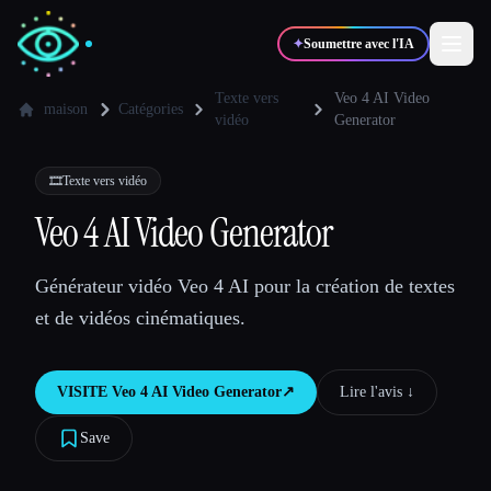
✦
Soumettre avec l'IA
Texte vers
Veo 4 AI Video
maison
Catégories
vidéo
Generator
✍️
🎨
Auteurs
Designers
🎞️
Texte vers vidéo
Veo 4 AI Video Generator
💻
📈
Développeurs
Marketeurs
Générateur vidéo Veo 4 AI pour la création de textes
🎓
🎬
Étudiants
Créateurs
et de vidéos cinématiques.
VISITE
Veo 4 AI Video Generator
↗︎
Lire l'avis ↓︎
Blog
Save
Comparer les outils