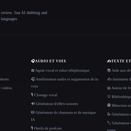
 review: fast AI dubbing and
+ languages
🎧
AUDIO ET VOIX
✍️
TEXTE E
☎️ Agent vocal et robot téléphonique
📚 Aide aux dev
shorts
🎧 Améliorateur audio et suppression de la
✍️ Assistante d
voix
e vidéos
📖 Auteur de li
🎙️ Clonage vocal
💡 Bibliothèque
🔊 Générateur d'effets sonores
🕵️ Détecteur e
🎼 Générateur de chansons et de musique
📝 Générateur d
IA
🏷️ Générateur 
🎙️ Outils de podcast
noms