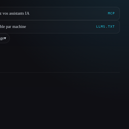
 vos assistants IA
MCP
ible par machine
LLMS.TXT
ge
▾