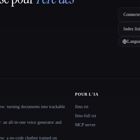
Connectez
Index lis
Langua
POUR L'IA
ew: turning documents into trackable
llms.txt
llms-full.txt
 an all-in-one voice generator and
MCP server
ew: a no-code chatbot trained on