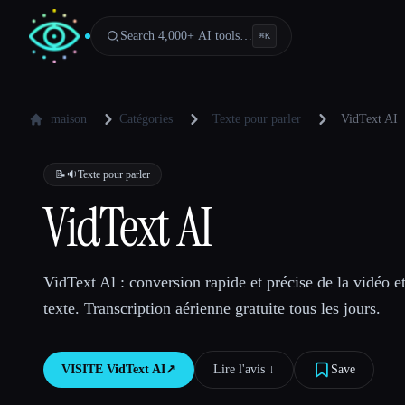
Search 4,000+ AI tools…
⌘
K
maison
Catégories
Texte pour parler
VidText AI
📝🔉
Texte pour parler
VidText AI
VidText Al : conversion rapide et précise de la vidéo et
texte. Transcription aérienne gratuite tous les jours.
VISITE
VidText AI
↗︎
Lire l'avis ↓︎
Save