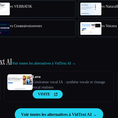
vs VERBATIK
vs Natural
vs Createaivoiceovers
vs Voicera
xt AI
Voir toutes les alternatives à VidText AI →
Lovo
Générateur vocal IA : synthèse vocale et clonage
vocal réalistes
VISITE
Voir toutes les alternatives à VidText AI →