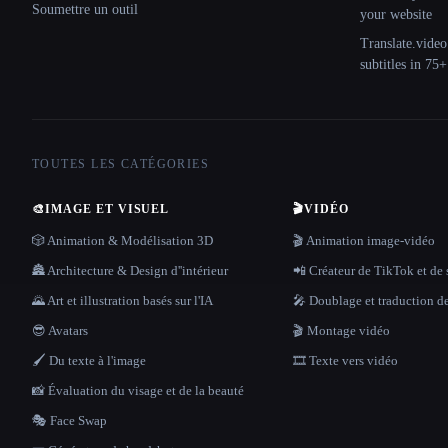
Soumettre un outil
your website
Translate.video
subtitles in 75
TOUTES LES CATÉGORIES
🎨
IMAGE ET VISUEL
🎬
VIDÉO
🎲 Animation & Modélisation 3D
🎬 Animation image-vidéo
🏯 Architecture & Design d''intérieur
📲 Créateur de TikTok et de 
🌄 Art et illustration basés sur l'IA
🎤 Doublage et traduction d
😎 Avatars
🎬 Montage vidéo
🖌️ Du texte à l'image
🎞️ Texte vers vidéo
📸 Évaluation du visage et de la beauté
🎭 Face Swap