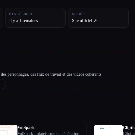
MIS À JOUR
SOURCE
il y a 1 semaines
Site officiel ↗︎
des personnages, des flux de travail et des vidéos cohérents
→
VoiSpark
Cliptic
VoiSpark : plateforme de génération
Cliptic