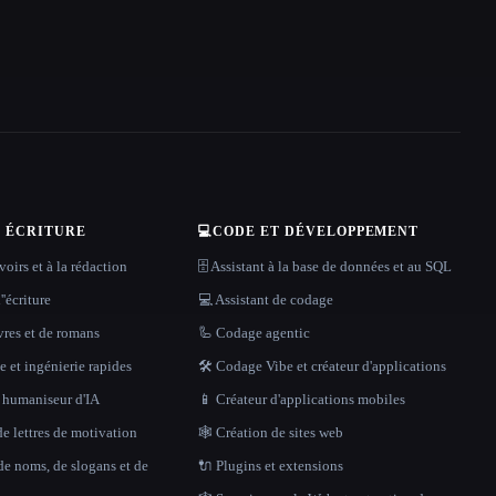
T ÉCRITURE
💻
CODE ET DÉVELOPPEMENT
oirs et à la rédaction
🗄️ Assistant à la base de données et au SQL
''écriture
💻 Assistant de codage
vres et de romans
🦾 Codage agentic
 et ingénierie rapides
🛠️ Codage Vibe et créateur d'applications
t humaniseur d'IA
📱 Créateur d'applications mobiles
e lettres de motivation
🕸 Création de sites web
de noms, de slogans et de
🔌 Plugins et extensions