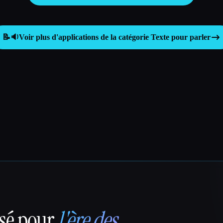
📝🔉
Voir plus d'applications de la catégorie
Texte pour parler
nsé pour
l'ère des