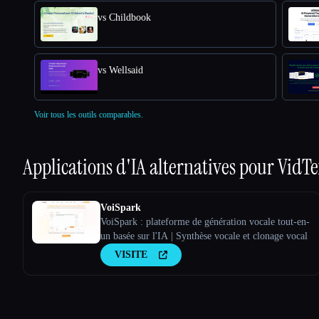
vs Childbook
vs Wellsaid
Voir tous les outils comparables.
Applications d'IA alternatives pour
VidTe
VoiSpark
VoiSpark : plateforme de génération vocale tout-en-
un basée sur l'IA | Synthèse vocale et clonage vocal
VISITE