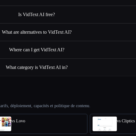
Is VidText AI free?
What are alternatives to VidText AI?
Where can I get VidText AI?
What category is VidText AI in?
arifs, déploiement, capacités et politique de contenu.
vs Lovo
vs Cliptics