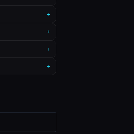
+
+
+
+