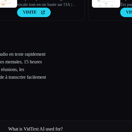
vocale tout-en-un basée sur l'IA |
Tes par
Synthèse vocale et clonage vocal
VISITE
VI
'audio en texte rapidement
tes mentales, 15 heures
 réunions, les
ide à transcrire facilement
What is VidText AI used for?