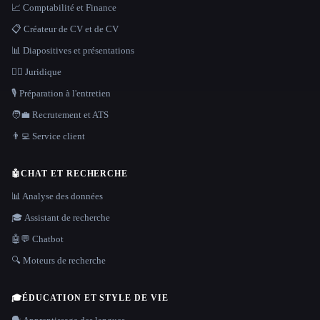
📈 Comptabilité et Finance
📋 Créateur de CV et de CV
📊 Diapositives et présentations
👩‍⚖️ Juridique
🎙️ Préparation à l'entretien
🧑‍💼 Recrutement et ATS
👨‍💻 Service client
🤖
CHAT ET RECHERCHE
📊 Analyse des données
🎓 Assistant de recherche
🤖💬 Chatbot
🔍 Moteurs de recherche
🎓
ÉDUCATION ET STYLE DE VIE