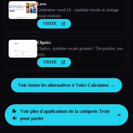
Lovo
Générateur vocal IA : synthèse vocale et clonage
vocal réalistes
VISITE
Cliptics
Cliptics, synthèse vocale gratuite ! Tes paroles, nos
voix.
VISITE
Voir toutes les alternatives à Voice Calculator →
📝
Voir plus d'applications de la catégorie
Texte
🔉
pour parler