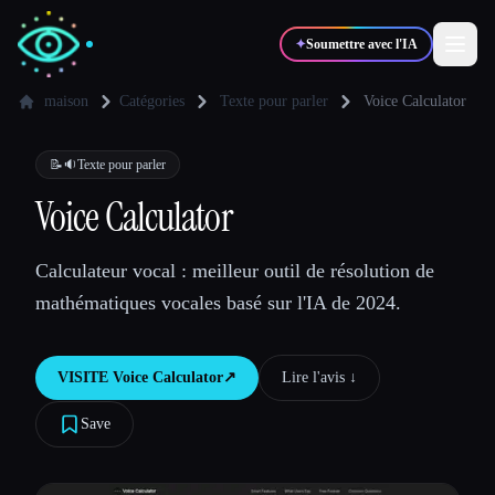
✦
Soumettre avec l'IA
maison
Catégories
Texte pour parler
Voice Calculator
✍️
🎨
Auteurs
Designers
📝🔉
Texte pour parler
Voice Calculator
💻
📈
Développeurs
Marketeurs
Calculateur vocal : meilleur outil de résolution de
mathématiques vocales basé sur l'IA de 2024.
🎓
🎬
Étudiants
Créateurs
VISITE
Voice Calculator
↗︎
Lire l'avis ↓︎
Save
Blog
Comparer les outils