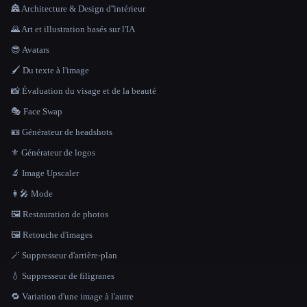
🏯 Architecture & Design d''intérieur
🌄 Art et illustration basés sur l'IA
😎 Avatars
🖌️ Du texte à l'image
📸 Évaluation du visage et de la beauté
🎭 Face Swap
🪪 Générateur de headshots
⚜️ Générateur de logos
🔬 Image Upscaler
👩‍🎤 Mode
🖼️ Restauration de photos
🖼️ Retouche d'images
🪄 Suppresseur d'arrière-plan
💧 Suppresseur de filigranes
🔁 Variation d'une image à l'autre