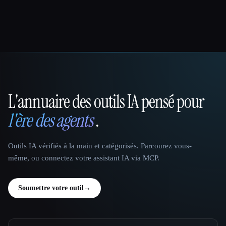
L'annuaire des outils IA pensé pour
That AI Collection
l'ère des agents
.
Outils IA vérifiés à la main et catégorisés. Parcourez vous-
même, ou connectez votre assistant IA via MCP.
Soumettre votre outil
→