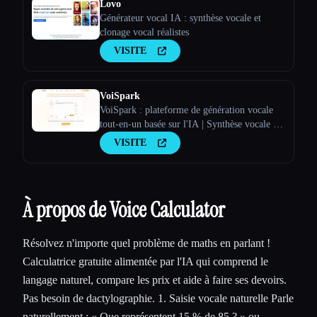
Lovo
Générateur vocal IA : synthèse vocale et
clonage vocal réalistes
VISITE
VoiSpark
VoiSpark : plateforme de génération vocale
tout-en-un basée sur l'IA | Synthèse vocale et
clonage vocal
VISITE
À propos de Voice Calculator
Résolvez n'importe quel problème de maths en parlant !
Calculatrice gratuite alimentée par l'IA qui comprend le
langage naturel, compare les prix et aide à faire ses devoirs.
Pas besoin de dactylographie. 1. Saisie vocale naturelle Parle
naturellement : « Que représentent 15 % de 85 ? » ou