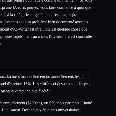
e en une phrase qu'il répète comme un mantra : « Si vous
e qu'une IA écrit, pouvez-vous faire confiance à quoi que
ecte à la catégorie en général, et c'est une pique
 hallucinées sont un problème bien documenté avec les
ement d'AI-Writer est infaillible est quelque chose que
propres sujets, mais au moins l'architecture est construite
r.
veaux, facturés mensuellement ou annuellement, les plans
suel d'environ 16%. Les chiffres ci-dessous sont les prix
f mensuel direct indiqué à côté :
s annuellement ($290/an), ou $29 mois par mois. Limité
1 utilisateur. Destiné aux étudiants universitaires.