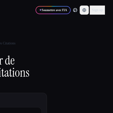
Sign up
✦
Soumettre avec l'IA
s Citations
r de
itations