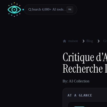
Search 4,000+ AI tools…
⌘
K
maison
Blog
Cr
Critique d'
Recherche I
By: AI Collection
AT A GLANCE