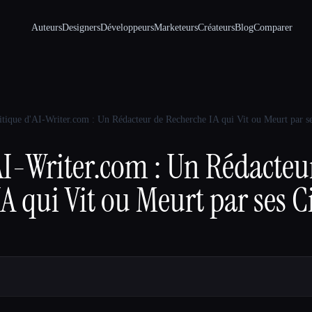
Auteurs
Designers
Développeurs
Marketeurs
Créateurs
Blog
Comparer
itique d'AI-Writer.com : Un Rédacteur de Recherche IA qui Vit ou Meurt par se
AI-Writer.com : Un Rédacteu
A qui Vit ou Meurt par ses C