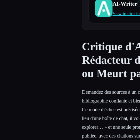
AI-Writer
View in directo
Esc
Critique d'
Rédacteur d
ou Meurt pa
Demandez des sources à un ch
bibliographie confiante et bie
Ce mode d'échec est précisé
lieu d'une boîte de chat, il v
explorer… » et une seule pro
publiée, avec des citations s