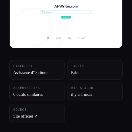
Toutes les catégories
À propos
CATÉGORIE
TARIFS
Assistante d''écriture
Paid
ALTERNATIVES
MIS À JOUR
6 outils similaires
il y a 1 mois
SOURCE
Site officiel ↗︎