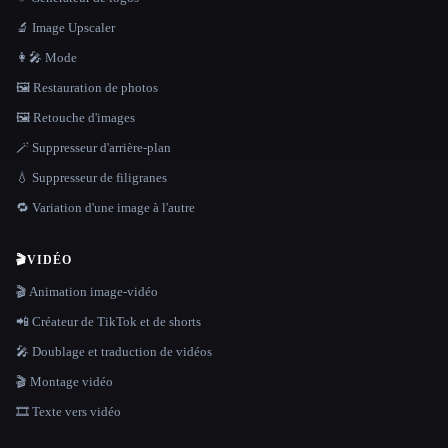
🔬 Image Upscaler
👩‍🎤 Mode
🖼️ Restauration de photos
🖼️ Retouche d'images
🪄 Suppresseur d'arrière-plan
💧 Suppresseur de filigranes
🔁 Variation d'une image à l'autre
🎬
VIDÉO
🎬 Animation image-vidéo
📲 Créateur de TikTok et de shorts
🎤 Doublage et traduction de vidéos
🎬 Montage vidéo
🎞️ Texte vers vidéo