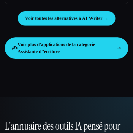
Voir toutes les alternatives à AI-Writer →
Voir plus d'applications de la catégorie
✍️
Assistante d''écriture
L'annuaire des outils IA pensé pour
That AI Collection