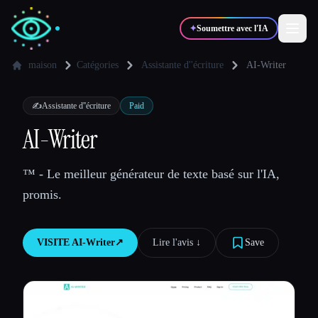
✦
Soumettre avec l'IA
maison
Catégories
Assistante d''écriture
AI-Writer
✍️
🎨
Auteurs
Designers
✍️
Assistante d''écriture
Paid
AI-Writer
💻
📈
Développeurs
Marketeurs
™ - Le meilleur générateur de texte basé sur l'IA,
promis.
🎓
🎬
Étudiants
Créateurs
VISITE
AI-Writer
↗︎
Lire l'avis ↓︎
Save
Blog
Comparer les outils