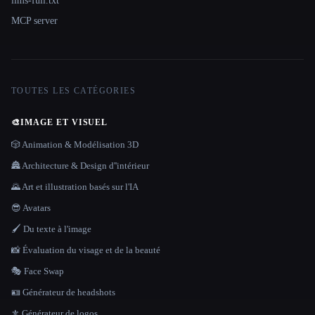
llms-full.txt
MCP server
TOUTES LES CATÉGORIES
🎨
IMAGE ET VISUEL
🎲 Animation & Modélisation 3D
🏯 Architecture & Design d''intérieur
🌄 Art et illustration basés sur l'IA
😎 Avatars
🖌️ Du texte à l'image
📸 Évaluation du visage et de la beauté
🎭 Face Swap
🪪 Générateur de headshots
⚜️ Générateur de logos