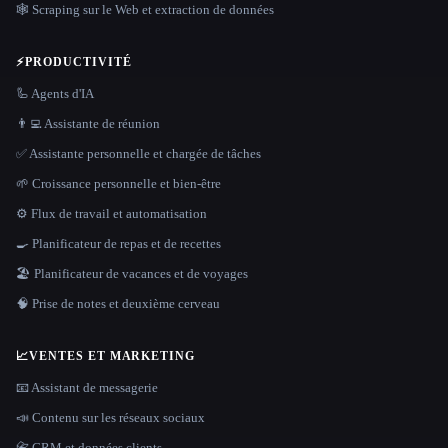
🕸️ Scraping sur le Web et extraction de données
⚡
PRODUCTIVITÉ
🦾 Agents d'IA
👨‍💻 Assistante de réunion
✅ Assistante personnelle et chargée de tâches
🌱 Croissance personnelle et bien-être
⚙️ Flux de travail et automatisation
🍳 Planificateur de repas et de recettes
🏖 Planificateur de vacances et de voyages
🧠 Prise de notes et deuxième cerveau
📈
VENTES ET MARKETING
📧 Assistant de messagerie
📣 Contenu sur les réseaux sociaux
📇 CRM et données clients